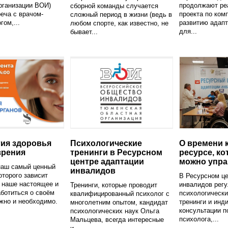
рганизации ВОИ)
продолжают ре
сборной команды случается
еча с врачом-
проекта по ком
сложный период в жизни (ведь в
гом,...
развитию адапт
любом спорте, как известно, не
для...
бывает...
ия здоровья
Психологические
О времени 
зрения
тренинги в Ресурсном
ресурсе, к
центре адаптации
можно упра
наш самый ценный
инвалидов
оторого зависит
В Ресурсном це
 наше настоящее и
инвалидов регу
Тренинги, которые проводит
ботиться о своём
психологически
квалифицированный психолог с
жно и необходимо.
тренинги и инд
многолетним опытом, кандидат
консультации п
психологических наук Ольга
психолога,...
Мальцева, всегда интересные