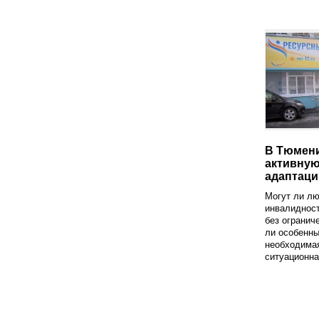
В Тюмени
активную
адаптаци
Могут ли лю
инвалиднос
без огранич
ли особенн
необходимая
ситуационна