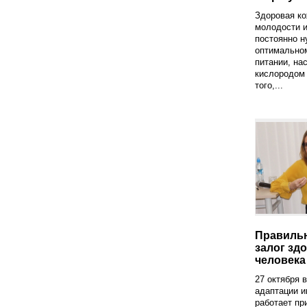
Здоровая ко
молодости и
постоянно н
оптимальном
питании, н
кислородом 
того,...
Правильн
залог зд
человека
27 октября 
адаптации и
работает пр