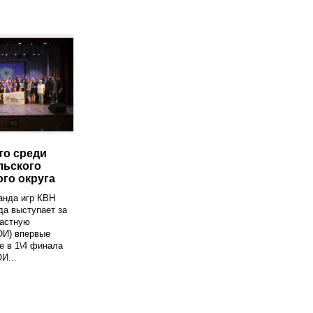
то среди
льского
го округа
анда игр КВН
да выступает за
астную
ОИ) впервые
е в 1\4 финала
И...