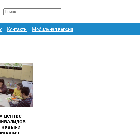
о
Контакты
Мобильная версия
м центре
инвалидов
 навыки
живания