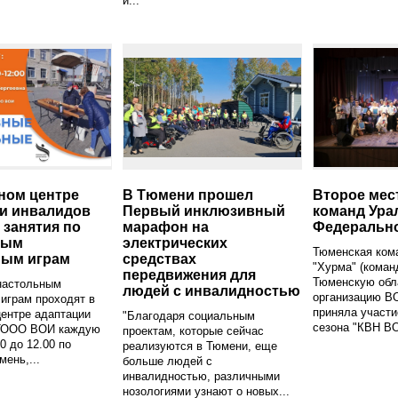
и...
ном центре
В Тюмени прошел
Второе мес
и инвалидов
Первый инклюзивный
команд Ура
 занятия по
марафон на
Федерально
ным
электрических
Тюменская ком
ным играм
средствах
"Хурма" (коман
передвижения для
Тюменскую обл
настольным
людей с инвалидностью
организацию В
играм проходят в
приняла участи
ентре адаптации
"Благодаря социальным
сезона "КВН ВО
ТООО ВОИ каждую
проектам, которые сейчас
0 до 12.00 по
реализуются в Тюмени, еще
мень,...
больше людей с
инвалидностью, различными
нозологиями узнают о новых...