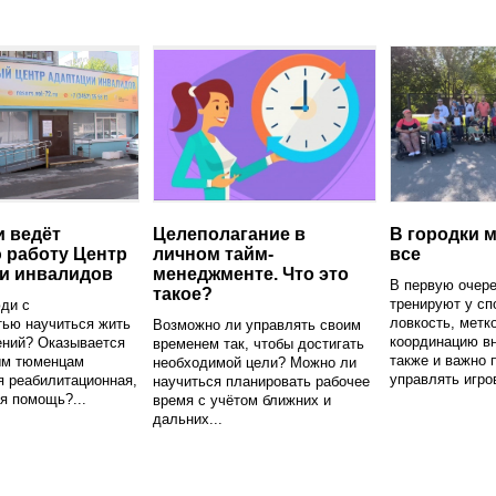
 ведёт
Целеполагание в
В городки м
 работу Центр
личном тайм-
все
и инвалидов
менеджменте. Что это
В первую очере
такое?
тренируют у сп
ди с
ловкость, метк
тью научиться жить
Возможно ли управлять своим
координацию в
ений? Оказывается
временем так, чтобы достигать
также и важно 
ым тюменцам
необходимой цели? Можно ли
управлять игров
 реабилитационная,
научиться планировать рабочее
я помощь?...
время с учётом ближних и
дальних...