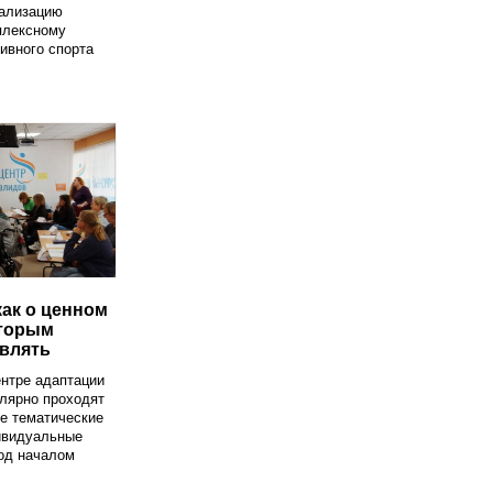
ализацию
плексному
ивного спорта
как о ценном
оторым
влять
нтре адаптации
лярно проходят
е тематические
ивидуальные
од началом