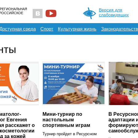
 РЕГИОНАЛЬНАЯ
Версия для
ЕРОССИЙСКОЕ
слабовидящих
Доступная среда
Спорт
Культурная жизнь
Законодательств
нты
матолог-
Мини-турнир по
В Ресурсно
ог Евгения
настольным
адаптации 
я расскажет о
спортивным играм
формируют
 косметологии
самообслу
Турнир пройдет в Ресурсном
д за кожей