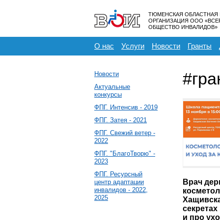
ТЮМЕНСКАЯ ОБЛАСТНАЯ
ОРГАНИЗАЦИЯ ООО «ВС
ОБЩЕСТВО ИНВАЛИДОВ»
О нас
Услуги
Новости
Гранты
#гра
Новости
Актуальные
конкурсы
ФПГ. Интенсив - 2019
ФПГ. Затея - 2021
ФПГ. Свежий ветер -
2022
ФПГ. "БлагоТворю" -
2023
ФПГ. Ресурсный
Врач дер
центр адаптации
инвалидов - 2022,
косметол
2025
Хащивска
секретах
и про ухо