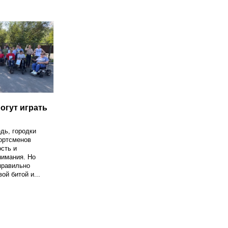
огут играть
дь, городки
ортсменов
ость и
нимания. Но
правильно
ой битой и...