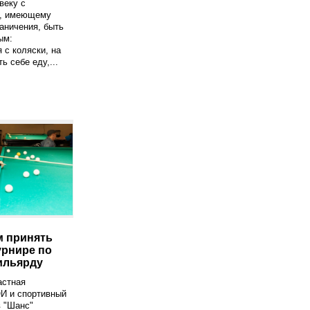
веку с
ю, имеющему
аничения, быть
ым:
 с коляски, на
ь себе еду,...
 принять
урнире по
ильярду
астная
И и спортивный
 "Шанс"