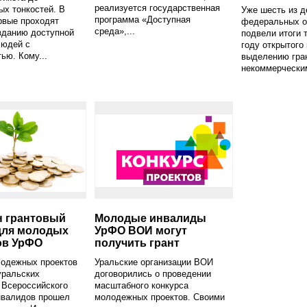
реализуется государственная
ых тонкостей. В
Уже шесть из д
программа «Доступная
рвые проходят
федеральных о
среда»,...
зданию доступной
подвели итоги 
людей с
году открытого
ью. Кому...
выделению гра
некоммерческим
н грантовый
Молодые инвалиды
для молодых
УрФО ВОИ могут
ов УрФО
получить грант
лодежных проектов
Уральские организации ВОИ
уральских
договорились о проведении
 Всероссийского
масштабного конкурса
нвалидов прошел
молодежных проектов. Своими