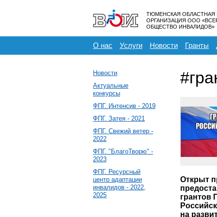
ТЮМЕНСКАЯ ОБЛАСТНАЯ
ОРГАНИЗАЦИЯ ООО «ВС
ОБЩЕСТВО ИНВАЛИДОВ»
О нас
Услуги
Новости
Гранты
#гра
Новости
Актуальные
конкурсы
ФПГ. Интенсив - 2019
ФПГ. Затея - 2021
ФПГ. Свежий ветер -
2022
ФПГ. "БлагоТворю" -
2023
ФПГ. Ресурсный
Открыт п
центр адаптации
инвалидов - 2022,
предоста
2025
грантов 
Российс
на разви