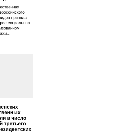
ественная
ероссийского
лидов приняла
урсе социальных
низованном
ки...
менских
твенных
и в число
й третьего
резидентских