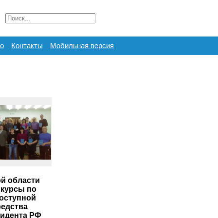
о
Контакты
Мобильная версия
й области
 курсы по
оступной
редства
зидента РФ