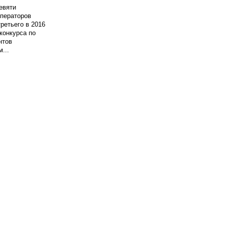
евяти
ператоров
третьего в 2016
 конкурса по
нтов
...