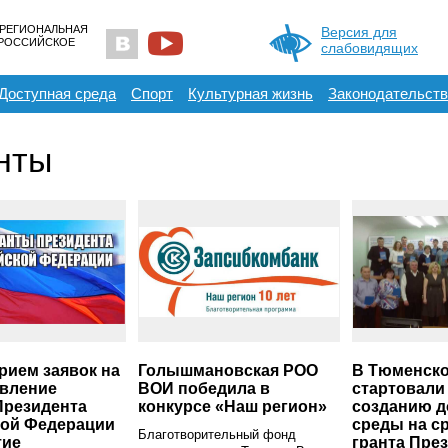
 РЕГИОНАЛЬНАЯ
Версия для
ЕРОССИЙСКОЕ
слабовидящих
Доступная среда
Спорт
Культурная жизнь
Законодательств
нты
рием заявок на
Голышмановская РОО
В Тюменско
вление
ВОИ победила в
стартовали
Президента
конкурсе «Наш регион»
созданию д
кой Федерации
среды на с
Благотворительный фонд
тие
гранта Пре