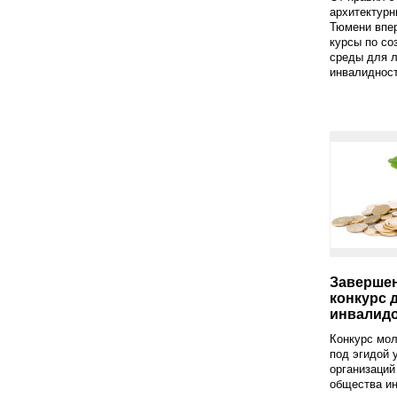
архитектурн
Тюмени впе
курсы по со
среды для 
инвалидност
Заверше
конкурс 
инвалид
Конкурс мо
под эгидой 
организаций
общества и