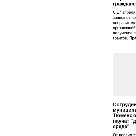
гражданс
С 17 апреля
заявок от н
неправител
организаций
получение п
грантов. Пра
Сотрудн
муницип
Тюменск
научат "
среде"
От правил э