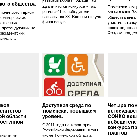
развития города Тюмени. Вы
кого общества
ждали итогов конкурса «Наш
Тюменская общ
регион»? Его победители
организация Вс
 начинается прием
названы, их 33. Все они получат
общества инва
екоммерческих
финансовую...
участие в конк
ьственных
проектов, орга
, претендующих на
Фондом поддерж
резидентских
вила в...
иков
Доступная среда по-
Четыре тю
алитетов
тюменски: повышаем
негосударс
ой области
уровень
СОНКО вошл
доступной
победителе
С 2011 года на территории
конкурса п
Российской Федерации, в том
грантов
числе Тюменской области,
тикета до