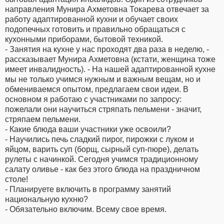
направления Мунира Ахметовна Токарева отвечает за
работу адаптированной кухни и обучает своих
подопечных готовить и правильно обращаться с
кухонными приборами, бытовой техникой.
- Занятия на кухне у нас проходят два раза в неделю, -
рассказывает Мунира Ахметовна (кстати, женщина тоже
имеет инвалидность). - На нашей адаптированной кухне
мы не только учимся нужным и важным вещам, но и
обмениваемся опытом, предлагаем свои идеи. В
основном я работаю с участниками по запросу:
пожелали они научиться стряпать пельмени - значит,
стряпаем пельмени.
- Какие блюда ваши участники уже освоили?
- Научились печь сладкий пирог, пирожки с луком и
яйцом, варить суп (борщ, сырный суп-пюре), делать
рулеты с начинкой. Сегодня учимся традиционному
салату оливье - как без этого блюда на праздничном
столе!
- Планируете включить в программу занятий
национальную кухню?
- Обязательно включим. Всему свое время.