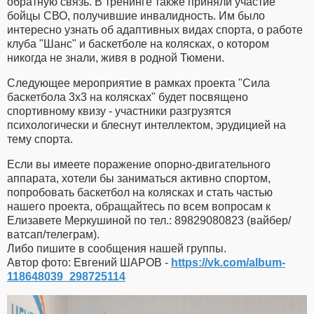
обратную связь. В тренинге также приняли участие
бойцы СВО, получившие инвалидность. Им было
интересно узнать об адаптивных видах спорта, о работе
клуба "Шанс" и баскетболе на колясках, о котором
никогда не знали, живя в родной Тюмени.
Следующее мероприятие в рамках проекта "Сила
баскетбола 3x3 на колясках" будет посвящено
спортивному квизу - участники разгрузятся
психологически и блеснут интеллектом, эрудицией на
тему спорта.
Если вы имеете поражение опорно-двигательного
аппарата, хотели бы заниматься активно спортом,
попробовать баскетбол на колясках и стать частью
нашего проекта, обращайтесь по всем вопросам к
Елизавете Меркушиной по тел.: 89829080823 (вайбер/
ватсап/телеграм).
Либо пишите в сообщения нашей группы.
Автор фото: Евгений ШАРОВ -
https://vk.com/album-
118648039_298725114