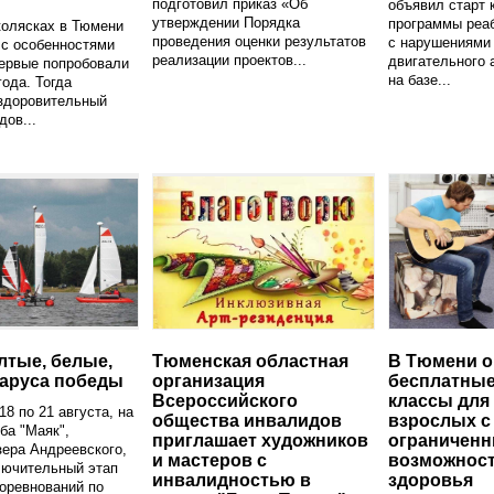
подготовил приказ «Об
объявил старт 
утверждении Порядка
программы реа
колясках в Тюмени
проведения оценки результатов
с нарушениями 
 с особенностями
реализации проектов...
двигательного 
ервые попробовали
на базе...
года. Тогда
оздоровительный
дов...
лтые, белые,
Тюменская областная
В Тюмени о
аруса победы
организация
бесплатные
Всероссийского
классы для 
18 по 21 августа, на
общества инвалидов
взрослых с
ба "Маяк",
приглашает художников
ограничен
зера Андреевского,
и мастеров с
возможнос
лючительный этап
инвалидностью в
здоровья
оревнований по