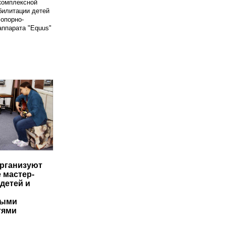
комплексной
билитации детей
опорно-
аппарата "Equus"
рганизуют
 мастер-
детей и
ными
тями