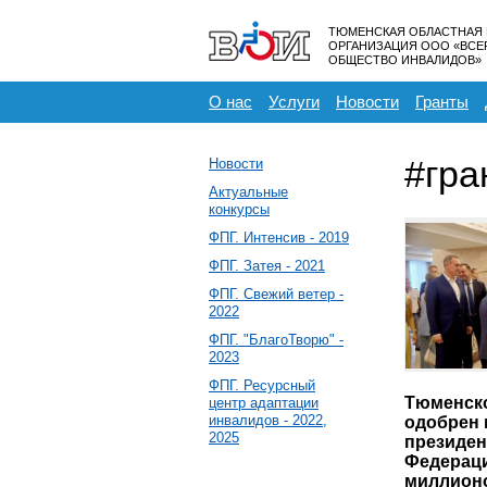
ТЮМЕНСКАЯ ОБЛАСТНАЯ
ОРГАНИЗАЦИЯ ООО «ВС
ОБЩЕСТВО ИНВАЛИДОВ»
О нас
Услуги
Новости
Гранты
#гра
Новости
Актуальные
конкурсы
ФПГ. Интенсив - 2019
ФПГ. Затея - 2021
ФПГ. Свежий ветер -
2022
ФПГ. "БлагоТворю" -
2023
ФПГ. Ресурсный
Тюменск
центр адаптации
инвалидов - 2022,
одобрен 
2025
президен
Федераци
миллион