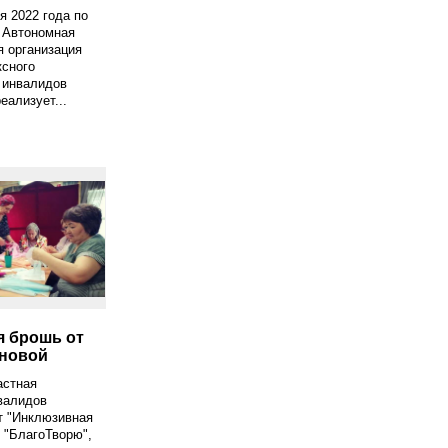
я 2022 года по
 Автономная
 организация
ксного
 инвалидов
еализует...
я брошь от
новой
астная
валидов
т "Инклюзивная
 "БлагоТворю",