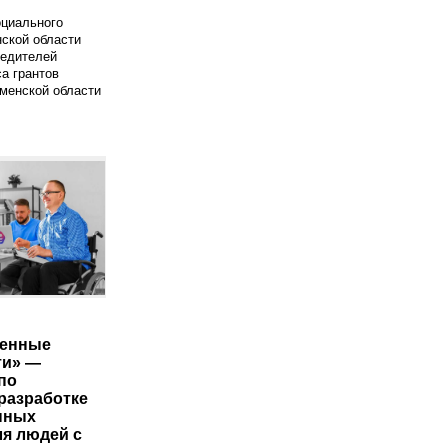
оциального
ской области
бедителей
са грантов
менской области
ченные
ти» —
по
разработке
нных
ля людей с