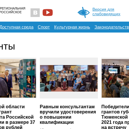
 РЕГИОНАЛЬНАЯ
Версия для
ЕРОССИЙСКОЕ
слабовидящих
Доступная среда
Спорт
Культурная жизнь
Законодательств
нты
ой области
Равным консультантам
Победители
грант
вручили удостоверения
грантов гу
та Российской
о повышении
Тюменской 
и в размере 37
квалификации
2021 года 
ов рублей
на встречу