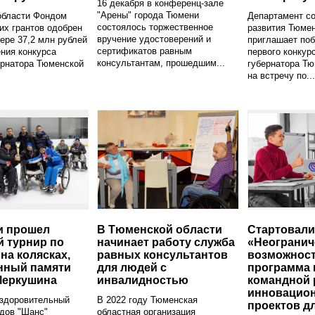
16 декабря в конференц-зале
"Арены" города Тюмени
области Фондом
Департамент с
состоялось торжественное
их грантов одобрен
развития Тюмен
вручение удостоверений и
мере 37,2 млн рублей
приглашает по
сертификатов равным
ния конкурса
первого конкур
консультантам, прошедшим...
ернатора Тюменской
губернатора Тю
на встречу по...
и прошел
В Тюменской области
Стартовали
 турнир по
начинает работу служба
«Неограни
на колясках,
равных консультантов
возможнос
нный памяти
для людей с
программа 
Меркушина
инвалидностью
командной 
инновацио
оздоровительный
В 2022 году Тюменская
проектов д
дов "Шанс"
областная организация