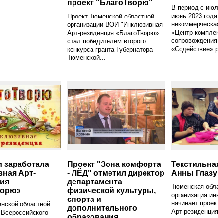
проект "БлагоТворю"
В период с июл
июнь 2023 года
Проект Тюменской областной
некоммерческая
организации ВОИ "Инклюзивная
«Центр компле
Арт-резиденция «БлагоТворю»
сопровождения
стал победителем второго
«Содействие» р
конкурса гранта Губернатора
Тюменской...
 заработала
Проект "Зона комфорта
Текстильна
ная Арт-
- ЛЁД" отметил директор
Анны Глазу
ия
департамента
Тюменская обл
ворю»
физической культуры,
организация ин
спорта и
начинает проек
нской областной
дополнительного
Арт-резиденция
 Всероссийского
образования