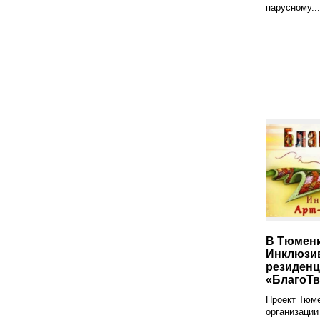
парусному...
В Тюмени
Инклюзив
резиденц
«БлагоТ
Проект Тюме
организации