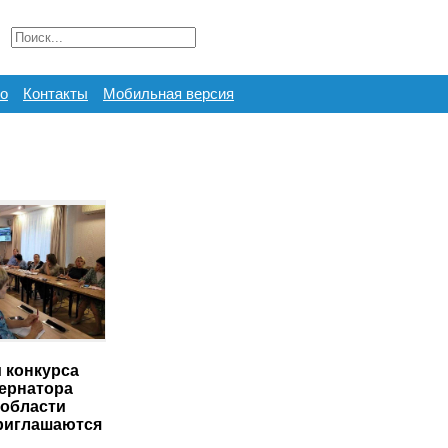
о
Контакты
Мобильная версия
 конкурса
бернатора
области
приглашаются