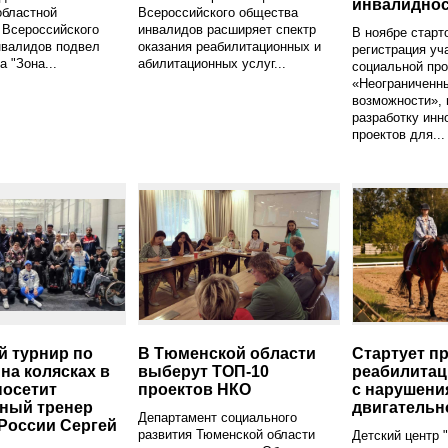
инвалидно
областной
Всероссийского общества
 Всероссийского
инвалидов расширяет спектр
В ноябре старт
нвалидов подвел
оказания реабилитационных и
регистрация уч
а "Зона...
абилитационных услуг...
социальной пр
«Неограниченн
возможности», 
разработку инн
проектов для...
 турнир по
В Тюменской области
Стартует п
 на колясках в
выберут ТОП-10
реабилитац
осетит
проектов НКО
с нарушени
ный тренер
двигательн
Департамент социального
России Сергей
развития Тюменской области
Детский центр 