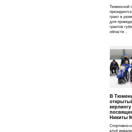
Тюменской 
президентск
грант в раз
для проведе
грантов губ
области...
В Тюмен
открытый
керлингу 
посвяще
Никиты 
Спортивно-
клуб инвали