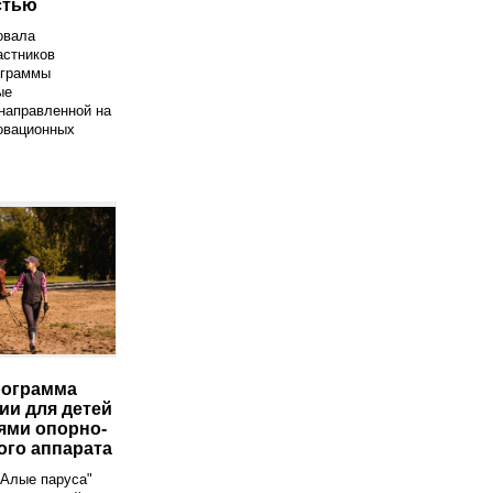
стью
овала
астников
ограммы
ые
направленной на
овационных
рограмма
ии для детей
ями опорно-
ого аппарата
"Алые паруса"