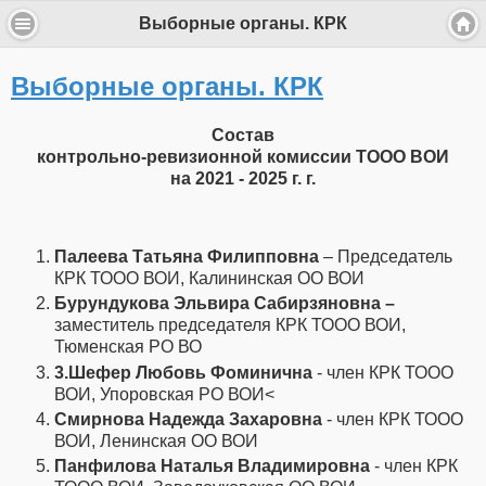
Выборные органы. КРК
Выборные органы. КРК
Состав
контрольно-ревизионной комиссии ТООО ВОИ
на 2021 - 2025 г. г.
Палеева Татьяна Филипповна
– Председатель
КРК ТООО ВОИ, Калининская ОО ВОИ
Бурундукова Эльвира Сабирзяновна –
заместитель председателя КРК ТООО ВОИ,
Тюменская РО ВО
3.Шефер Любовь Фоминична
- член КРК ТООО
ВОИ, Упоровская РО ВОИ<
Смирнова Надежда Захаровна
- член КРК ТООО
ВОИ, Ленинская ОО ВОИ
Панфилова Наталья Владимировна
- член КРК