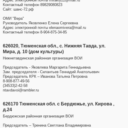
Адрес электронной почты mirakly22@mail.ru
Контактный телефон 89829080823
Сайт: шанс-72.рф
ОМИ "Вера"
Руководитель Яковленко Елена Сергеевна
Адрес электронной почты elenaomivera@mail.ru
Контактный телефон 8-904-875-34-85
626020, Тюменская обл., с. Нижняя Тавда, ул.
Мира, д. 10 (дом культуры)
Нижнетавдинская районная организация ВОИ
Председатель - Яковлева Маргарита Геннадьевна
Зам. председателя - Силантьев Геннадий Анатольевич
Председатель КРК – Иванова Татьяна Петровна
8-908-877-49-56
(34533)2-42-58
ntavdavoi@rambler.ru
626170 Тюменская обл. с Бердюжье, ул. Кирова ,
д.24
Бердюжская районная организация ВОИ
Председатель – Тренина Светлана Владимировна