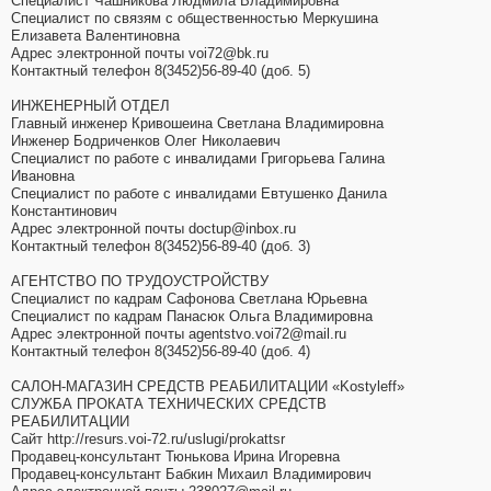
Специалист Чашникова Людмила Владимировна
Специалист по связям с общественностью Меркушина
Елизавета Валентиновна
Адрес электронной почты voi72@bk.ru
Контактный телефон 8(3452)56-89-40 (доб. 5)
ИНЖЕНЕРНЫЙ ОТДЕЛ
Главный инженер Кривошеина Светлана Владимировна
Инженер Бодриченков Олег Николаевич
Специалист по работе с инвалидами Григорьева Галина
Ивановна
Специалист по работе с инвалидами Евтушенко Данила
Константинович
Адрес электронной почты doctup@inbox.ru
Контактный телефон 8(3452)56-89-40 (доб. 3)
АГЕНТСТВО ПО ТРУДОУСТРОЙСТВУ
Специалист по кадрам Сафонова Светлана Юрьевна
Специалист по кадрам Панасюк Ольга Владимировна
Адрес электронной почты agentstvo.voi72@mail.ru
Контактный телефон 8(3452)56-89-40 (доб. 4)
САЛОН-МАГАЗИН СРЕДСТВ РЕАБИЛИТАЦИИ «Kostyleff»
СЛУЖБА ПРОКАТА ТЕХНИЧЕСКИХ СРЕДСТВ
РЕАБИЛИТАЦИИ
Сайт http://resurs.voi-72.ru/uslugi/prokattsr
Продавец-консультант Тюнькова Ирина Игоревна
Продавец-консультант Бабкин Михаил Владимирович