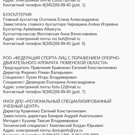
Адрес электронной почты 238027@mail.ru
Контактный телефон 8(3452)56-89-40 (доб. 1)
БУХГАЛТЕРИЯ
Главный бухгалтер Осоткина Елена Александровна
Заместитель главного бухгалтера Черкашина Алёна Игоревна
Бухгалтер Арбабаева Айнагуль
Бухгалтер-кассир Желтовская Анна Вячеславовна
Адрес электронной почты voi.buh@mail.ru
Контактный телефон 8(3452)56-89-40 (доб. 6)
РОО «ФЕДЕРАЦИЯ СПОРТА ЛИЦ С ПОРАЖЕНИЕМ ОПОРНО-
ДВИГАТЕЛЬНОГО АППАРАТА ТЮМЕНСКОЙ ОБЛАСТИ»
Председатель Правления Кравченко Евгений Константинович
Директор Феденко Роман Валерьевич
Специалист Лукин Игорь Владимирович
Специалист Дворецкая Екатерина Александровна
Адрес электронной почты fisto-12@mail.ru
Контактный телефон 8(3452)56-89-40 (доб. 7)
НЧОУ ДПО «РЕГИОНАЛЬНЫЙ СПЕЦИАЛИЗИРОВАННЫЙ
УЧЕБНЫЙ ЦЕНТР»
Директор Кравченко Евгений Константинович
Заместитель директора Бекиров Андрей Анатольевич
Методист Кушнир Таисия Владимировна
Технический специалист Хмилевский Богдан Юрьевич
Адрес электронной почты dostupinfo@ya.ru