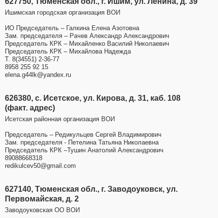
627750, Тюменская обл., г. Ишим, ул. Ленина, д. 39
Ишимская городская организация ВОИ
ИО Председатель – Галкина Елена Азотовна
Зам. председателя – Рачев Александр Александрович
Председатель КРК – Михайленко Василий Николаевич
Председатель КРК – Михайлова Надежда
Т. 8(34551) 2-36-77
8958 255 92 15
elena.g44lk@yandex.ru
626380, с. Исетское, ул. Кирова, д. 31, каб. 108
(факт. адрес)
Исетская районная организация ВОИ
Председатель – Редикульцев Сергей Владимирович
Зам. председателя - Петелина Татьяна Николаевна
Председатель КРК –Тушин Анатолий Александрович
89088668318
redikulcev50@gmail.com
627140, Тюменская обл., г. Заводоуковск, ул.
Первомайская, д. 2
Заводоуковская ОО ВОИ