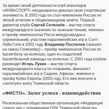
За время своей деятельности клуб инвалидов
«ИНВАСПОРТ» неоднократно доказал свою спортивную
значимость. В 2002 году он стал чемпионом России по
лёгкой атлетике в общекомандном зачёте. Первый
директор клуба
Сергей Селезнёв
– мастер спорта
международного значения по лыжным гонкам, чемпион
и призёр чемпионатов Росси международных
соревнований, участник паралимпийских игр в Солт-
Лейк-Сити в 2002 году.
Владимир Поспелов
(пришёл
на смену Селезнёву) – призёр чемпионатов России по
баскетболу на колясках, один из создателей
баскетбольной команды на колясках. С 2001 года клубом
руководит
Игорь Лукин
– мастер спорта
международного класса по плаванию, финалист
паралимпийских игр в Сиднее, Афинах, чемпион и
призёр Кубка Европы (2003 год). Его имя внесено в
«золотую» книгу Тюменской области.
«ФИСТО»
.
Залог успеха - взаимодействие
Региональная общественная организация «Федерация
спорта лиц с поражением ОДА Тюменской области»