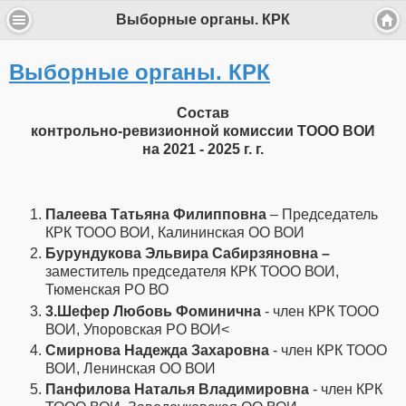
Выборные органы. КРК
Выборные органы. КРК
Состав
контрольно-ревизионной комиссии ТООО ВОИ
на 2021 - 2025 г. г.
Палеева Татьяна Филипповна
– Председатель
КРК ТООО ВОИ, Калининская ОО ВОИ
Бурундукова Эльвира Сабирзяновна –
заместитель председателя КРК ТООО ВОИ,
Тюменская РО ВО
3.Шефер Любовь Фоминична
- член КРК ТООО
ВОИ, Упоровская РО ВОИ<
Смирнова Надежда Захаровна
- член КРК ТООО
ВОИ, Ленинская ОО ВОИ
Панфилова Наталья Владимировна
- член КРК