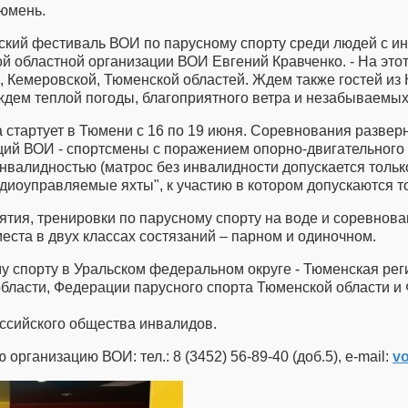
юмень.
йский фестиваль ВОИ по парусному спорту среди людей с 
ой областной организации ВОИ Евгений Кравченко. - На этот
, Кемеровской, Тюменской областей. Ждем также гостей из
 ждем теплой погоды, благоприятного ветра и незабываемых
стартует в Тюмени с 16 по 19 июня. Соревнования разверн
ий ВОИ - спортсмены с поражением опорно-двигательного ап
инвалидностью (матрос без инвалидности допускается тольк
диоуправляемые яхты", к участию в котором допускаются то
тия, тренировки по парусному спорту на воде и соревнова
еста в двух классах состязаний – парном и одиночном.
у спорту в Уральском федеральном округе - Тюменская ре
бласти, Федерации парусного спорта Тюменской области и
ссийского общества инвалидов.
ганизацию ВОИ: тел.: 8 (3452) 56-89-40 (доб.5), e-mail:
vo