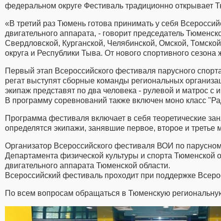
федеральном округе Фестиваль традиционно открывает Т
«В третий раз Тюмень готова принимать у себя Всеросси
двигательного аппарата, - говорит председатель Тюменск
Свердловской, Курганской, Челябинской, Омской, Томской
округа и Республики Тыва. От нового спортивного сезона
Первый этап Всероссийского фестиваля парусного спорта 
регат выступят сборные команды региональных организац
экипаж представят по два человека - рулевой и матрос с 
В программу соревнований также включен моно класс "Ра
Программа фестиваля включает в себя теоретические заня
определятся экипажи, занявшие первое, второе и третье м
Организатор Всероссийского фестиваля ВОИ по парусном
Департамента физической культуры и спорта Тюменской о
двигательного аппарата Тюменской области.
Всероссийский фестиваль проходит при поддержке Всеро
По всем вопросам обращаться в Тюменскую региональную ор