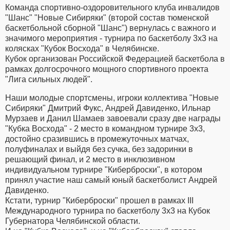
Команда спортивно-оздоровительного клуба инвалидов
"Шанс" "Новые Сибиряки" (второй состав тюменской
баскетбольной сборной "Шанс") вернулась с важного и
значимого мероприятия - турнира по баскетболу 3x3 на
колясках "Кубок Восхода" в Челябинске.
Кубок организован Российской Федерацией баскетбола в
рамках долгосрочного мощного спортивного проекта
"Лига сильных людей".
Наши молодые спортсмены, игроки коллектива "Новые
Сибиряки" Дмитрий Фукс, Андрей Давиденко, Ильнар
Мурзаев и Данил Шамаев завоевали сразу две награды
"Кубка Восхода" - 2 место в командном турнире 3x3,
достойно сразившись в промежуточных матчах,
полуфиналах и выйдя без сучка, без задоринки в
решающий финал, и 2 место в инклюзивном
индивидуальном турнире "Киберброски", в котором
принял участие наш самый юный баскетболист Андрей
Давиденко.
Кстати, турнир "Киберброски" прошел в рамках III
Международного турнира по баскетболу 3x3 на Кубок
Губернатора Челябинской области.