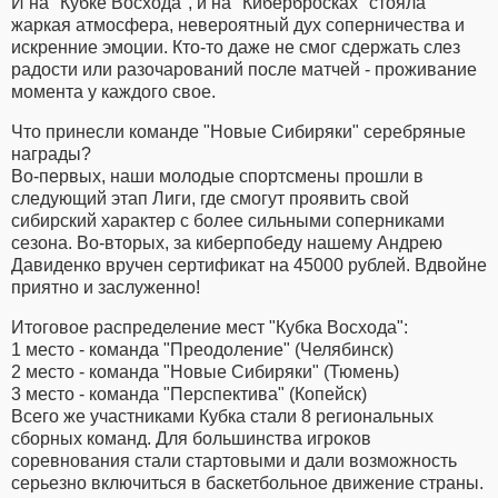
И на "Кубке Восхода", и на "Кибербросках" стояла
жаркая атмосфера, невероятный дух соперничества и
искренние эмоции. Кто-то даже не смог сдержать слез
радости или разочарований после матчей - проживание
момента у каждого свое.
Что принесли команде "Новые Сибиряки" серебряные
награды?
Во-первых, наши молодые спортсмены прошли в
следующий этап Лиги, где смогут проявить свой
сибирский характер с более сильными соперниками
сезона. Во-вторых, за киберпобеду нашему Андрею
Давиденко вручен сертификат на 45000 рублей. Вдвойне
приятно и заслуженно!
Итоговое распределение мест "Кубка Восхода":
1 место - команда "Преодоление" (Челябинск)
2 место - команда "Новые Сибиряки" (Тюмень)
3 место - команда "Перспектива" (Копейск)
Всего же участниками Кубка стали 8 региональных
сборных команд. Для большинства игроков
соревнования стали стартовыми и дали возможность
серьезно включиться в баскетбольное движение страны.