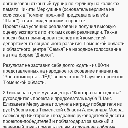
организован открытый турнир по кёрлингу на колясках
памяти Никиты Меркушина (основатель кёрлинга на
колясках в Тюмени, прежний председатель клуба
"Шанс"), сняты видеоролики о проекте.
Проект был успешно реализован и получил высокую
оценку экспертов по итогам своей реализации. Также
проект был номинирован экспертной комиссией
департамента социального развития Тюменской области
и областного центра "Семья" на народное голосование
на платформе "Диалог".
Результат не заставил себя долго ждать - из 80-ти
представленных на народное голосование инициатив
"Зона комфорта - ЛЁД" вошёл в топ-10 лучших проектов
Тюменской области.
29 июля на сцене мультицентра "Контора пароходства"
руководитель проекта и председатель клуба "Шанс"
Елизавета Меркушина получила награду победителя из
рук Губернатора Тюменской области Александра Моора.
Александр Викторович поздравил руководителей десяти
проектов-победителей и поблагодарил за важный и
значимый труд - помощь людям и служение доброму