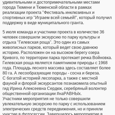
удивительными и достопримечательными местами
города Тюмени и Тюменской области в рамках
реализации проекта "Фестиваль инклюзивных и
спортивных игр "Играем всей семьей!", который получил
поддержку в виде муниципального гранта.
5 июля команда и участники проекта в количестве 36
человек совершили экскурсию по парку культуры и
отдыха "Гилевская роща". Это один из самых
живописных парков, который ведет свою давнюю
историю. Расположен он на высоком берегу озера
Кривого, по территории парка протекает речка Войновка.
Гилевская роща является памятником природы с 1968
года. Площадь лесного массива здесь составляет более
80 га. А лесообразующие породы - сосна и береза.
С богатой историей лесопарка, а также с местной
фауной и флорой экскурсантов познакомила опытный
гид Ирина Алексеевна Сердюк, серебряный волонтер
общественной организации #наРАВНЫх.
Участники мероприятия не только совершили
увлекательную экскурсию по парку с использованием
электрических средств передвижения, но и приняли
участие в фотосессии. Завершилось мероприятие в