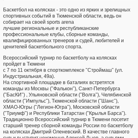
Баскетбол на колясках - это одно из ярких и зрелищных
спортивных событий в Тюменской области, ведь он
собирает на своей sports arena
лучшие региональные и республиканские
профессиональные клубы, сборные команды,
квалифицированных тренеров и судей, любителей и
ценителей баскетбольного спорта.
Всероссийский турнир по баскетболу на колясках
пройдет в Тюмени
с 7 по 11 октября в спорткомплексе "Строймаш" (ул.
Индустриальная, 49а).
На спортивной площадке в баталиях встретятся
команды из Москвы ("Фалькон"), Санкт-Петербурга
("БасКИ") , Ульяновской области ("Волга"), Челябинской
области ("Импульс"), Тюменской области ("Шанс"),
ХМАО-Югры ("Легион-Югра"), Московской области
("Триумф") и Республики Татарстан ("Крылья Барса").
Традиционно Всероссийский турнир в Тюмени посетит
старший тренер сборной команды России по баскетболу
на колясках Дмитрий Оленевский. В качестве главного
судьи выступит неизменно Алексей Дыев, а судьями