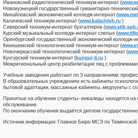
Ивановский радиотехнический техникум-интернат (
www.и
Новокузнецкий государственный гуманитарно-технический
Михайловский экономический колледж-интернат (
www.mek
Калачевский техникум-интернат (
www.kalachteh.ru
)
Сиверский техникум-интернат бухгалтеров (
www.stib.spb.
Курский музыкальный колледж-интернат слепых (
www.tifl
Оренбургский государственный экономический колледж-ин
Кинешемский технологический техникум-интернат (
www.к
Новочеркасский технологический техникум-интернат (
www.
Кунгурский техникум-интернат (
kungur-ti.ru
)
Межрегиональный центр реабилитации лиц с проблемами с
Учебные заведения работают по 3 направлениям: профес
В образовательных учреждениях есть кабинеты психологич
бытовой адаптации, массажные кабинеты, медпункты с 
Принятые на обучение студенты- инвалиды находятся на 
обслуживание.
По окончанию обучения выдаётся диплом государственно
Источник информации: Главное Бюро МСЭ по Тюменской 