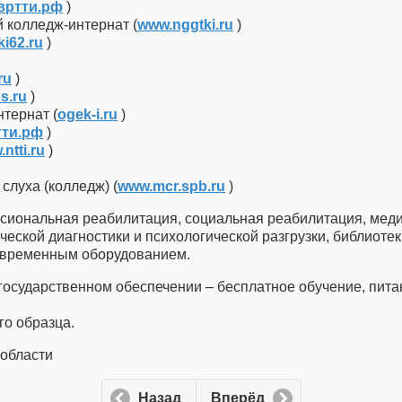
вртти.рф
)
 колледж-интернат (
www.nggtki.ru
)
i62.ru
)
ru
)
os.ru
)
тернат (
ogek-i.ru
)
тти.рф
)
ntti.ru
)
луха (колледж) (
www.mcr.spb.ru
)
сиональная реабилитация, социальная реабилитация, мед
еской диагностики и психологической разгрузки, библиоте
современным оборудованием.
государственном обеспечении – бесплатное обучение, пит
го образца.
области
Назад
Вперёд