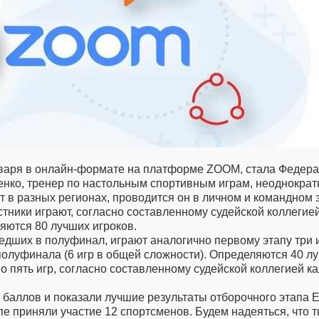
нваря в онлайн-формате на платформе ZOOM, стала Федера
нко, тренер по настольным спортивным играм, неоднократ
в разных регионах, проводится он в личном и командном за
ники играют, согласно составленному судейской коллегией 
ляются 80 лучших игроков.
едших в полуфинал, играют аналогично первому этапу три и
полуфинала (6 игр в общей сложности). Определяются 40 лу
по пять игр, согласно составленному судейской коллегией
баллов и показали лучшие результаты отборочного этапа Е
е приняли участие 12 спортсменов. Будем надеяться, что 