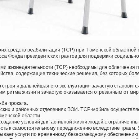
ких средств реабилитации (ТСР) при Тюменской областной
рса Фонда президентских грантов для поддержки социальн
ями жизнедеятельности (ТСР) необходимы для облегчения 
ойства, содержащие технические решения, без которых бол
троя и дальнейшая его эксплуатация зачастую становится з
им ритма жизни и зачастую оказывается отрезанным от мира
ба проката.
дских и районных отделениях ВОИ. ТСР-мобиль осуществляе
юменской области.
 создание условий для активной жизни людей с ограниченны
ть к самостоятельному передвижению вследствие травм, б
азывает услуги по временному безвозмездному обеспечению