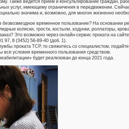
му. Также ведется прием и консультирование граждан, рабо
ьных услуг, имеющему ограничения в передвижении. Сейча
 социально значима и, возможно, для многих жизненно необх
о в безвозмездное временное пользование? На основании р
лидные коляски, трости, костыли, ходунки, роллаторы, кро
заказ? Это возможно через онлайн-сервис проката на сайт
1 97, 8 (3452) 56-89-40 (доб. 1).
службы проката ТСР, то свяжитесь со специалистом, подайт
ны все условия временного пользования средством.
еабилитации» будет реализован до конца 2021 года.