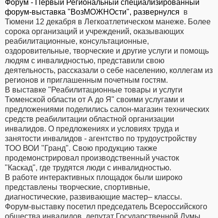
Форум - Первый Региональный специализированный
форум-выставка "ВозМОЖНОсти", развернулся
в
Тюмени 12 декабря в Легкоатлетическом манеже. Более
сорока организаций и учреждений, оказывающих
реабилитационные, консультационные,
оздоровительные, творческие и другие услуги и помощь
людям с инвалидностью, представили свою
деятельность, рассказали о себе населению, коллегам из
регионов и приглашенным почетным гостям.
В выставке "Реабилитационные товары и услуги
Тюменской области от А до Я" своими услугами и
предложениями поделились салон-магазин технических
средств реабилитации областной организации
инвалидов. О предложениях и условиях труда и
занятости инвалидов - агентство по трудоустройству
ТОО ВОИ "Гранд". Свою продукцию также
продемонстрировал производственный участок
"Каскад", где трудятся люди с инвалидностью.
В работе интерактивных площадок были широко
представлены творческие, спортивные,
диагностические, развивающие мастер– классы.
Форум-выставку посетил председатель Всероссийского
общества инвалидов, депутат Государственной Думы