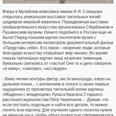
Вчера в Музейном комплексе имени И.Я. Словцова
открылась уникальная выставка тактильных копий
шедевров мировой живописи. Передвижная выставка
изобразительного искусства организована Сбербанком и
Пушкинским музеем. Ничего подобного в России еще не
было! Перед показом картин посетители музея с
большим интересом посмотрели документальный фильм
«Представь себе». Его герои – незрячие люди, которые
благодаря искусству открывают мир заново. Во время
показа тактильных картин лица незрячих тюменцев
буквально светились от счастья! Они то и дело говорили
«я вижу», «смотрю», «исследую».
- Вижу четкие контуры фигур, кисти винограда, озеро на
дальнем плане, - с волнением в голосе о своих первых
ощущениях от просмотра тактильной копии картины
«Мадонна с младенцем» Лукаса Кранаха Старшего
рассказал журналистам Петр Черепанов. – Думаю, что
если постоять подольше и найти все детали, то можно
понять всю картину. Для изучения одного полотна нужно
не меньше часа, чтобы образ полностью сформировался