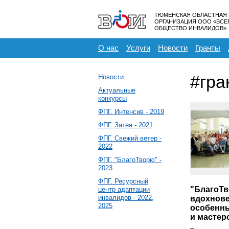
ТЮМЕНСКАЯ ОБЛАСТНАЯ
ОРГАНИЗАЦИЯ ООО «ВС
ОБЩЕСТВО ИНВАЛИДОВ»
О нас
Услуги
Новости
Гранты
#гра
Новости
Актуальные
конкурсы
ФПГ. Интенсив - 2019
ФПГ. Затея - 2021
ФПГ. Свежий ветер -
2022
ФПГ. "БлагоТворю" -
2023
ФПГ. Ресурсный
"БлагоТв
центр адаптации
инвалидов - 2022,
вдохнове
2025
особенн
и мастер