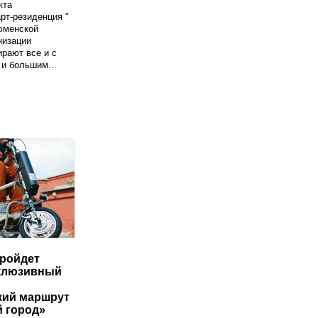
кта
рт-резиденция "
юменской
низации
рают все и с
и большим...
ройдет
клюзивный
кий маршрут
 город»