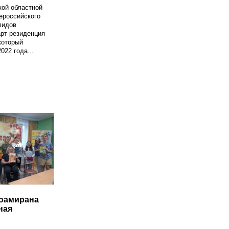
кой областной
ероссийского
лидов
рт-резиденция
который
022 года...
оамирана
ная