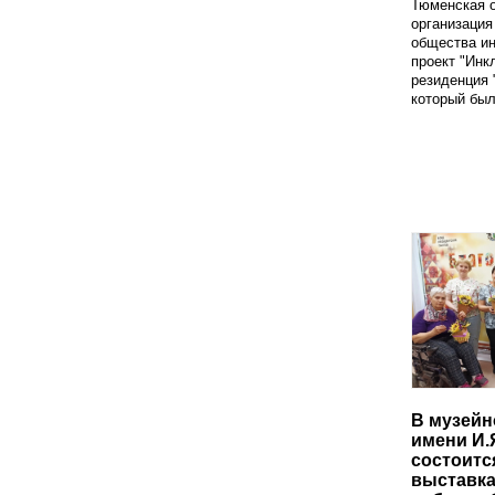
Тюменская 
организация
общества и
проект "Инк
резиденция 
который был
В музейн
имени И.
состоитс
выставка