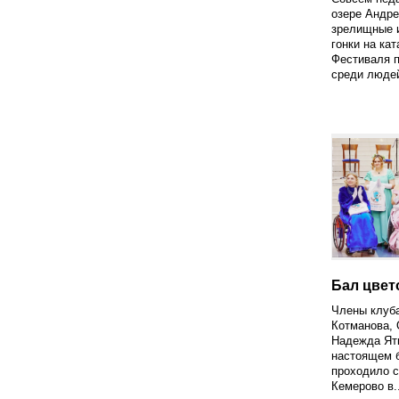
озере Андр
зрелищные 
гонки на ка
Фестиваля п
среди людей
Бал цвет
Члены клуб
Котманова, 
Надежда Ят
настоящем 
проходило с
Кемерово в..