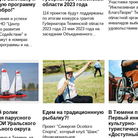
Участники прое
ную программу
области 2023 года
"Инклюзивная а
обро!"
БлагоТворю" Т
114 проектов будут поддержаны
областной орга
по итогам конкурса грантов
ения и успехи
инвалидов выби
Губернатора Тюменской области
АНО "Центр
удовольствием 
2023 года 23 мая 2023 года на
о развития
заседании Объединенного...
Содействие" и
ажут в номерах
программы и на...
 ролик
Едем на традиционнную
В Тюмени п
я парусного
рыбалку?!
Первый ин
ОИ Уральского
культурно-
Проект "Синергия Особого
ного округа
туристичес
Спорта", который клуб "Шанс"
«Доступный
(функциональное
вно в Тюмени, на