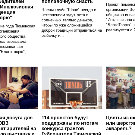
бедителей
поплавочную снасть
Проект Тюменс
"Инклюзивная
организации Вс
Члены клуба "Шанс" всегда с
денция
общества инва
нетерпением ждут лета и
ворю"
"Инклюзивная а
солнечных тёплых деньков,
"БлагоТворю", 
чтобы по уже сложившейся
ие года Тюменская
реализуется с 2
доброй традиции отправиться на
рганизация
рыбалку и...
кого общества
реализовывала
люзивная арт-
"БлагоТворю",...
ая досуга для
114 проектов будут
Цветы из ф
ОВЗ
поддержаны по итогам
или шерстя
ет зрителей на
конкурса грантов
акварель?
ую выставку и
Губернатора Тюменской