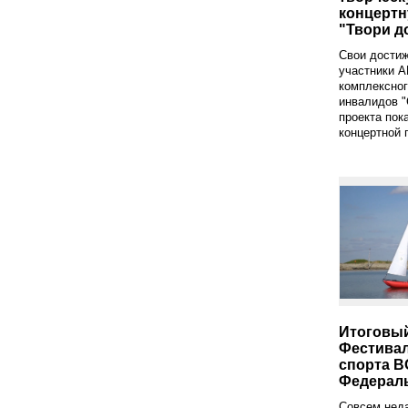
концерт
"Твори д
Свои достиж
участники 
комплексног
инвалидов "
проекта пок
концертной 
Итоговый
Фестивал
спорта В
Федераль
Совсем неда