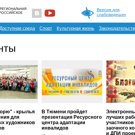
 РЕГИОНАЛЬНАЯ
Версия для
ЕРОССИЙСКОЕ
слабовидящих
Доступная среда
Спорт
Культурная жизнь
Законодательств
нты
орю" - крылья
В Тюмени пройдет
Электронны
ния для
презентация Ресурсного
лучших раб
ых художников
центра адаптации
участников
ов
инвалидов
заочного к
и ДПИ прое