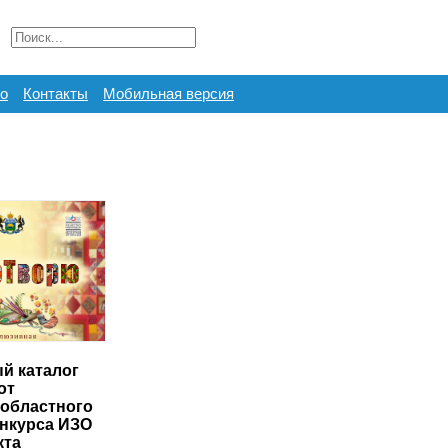
о
Контакты
Мобильная версия
й каталог
от
 областного
онкурса ИЗО
кта