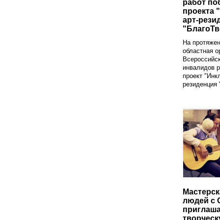
работ по
проекта 
арт-рези
"БлагоТ
На протяжен
областная о
Всероссийс
инвалидов 
проект "Инк
резиденция 
Мастерск
людей с 
приглаша
творческ