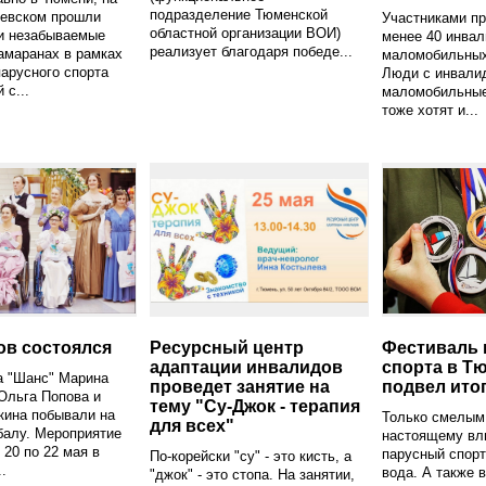
подразделение Тюменской
еевском прошли
Участниками пр
областной организации ВОИ)
и незабываемые
менее 40 инва
реализует благодаря победе...
тамаранах в рамках
маломобильных
арусного спорта
Люди с инвали
 с...
маломобильные
тоже хотят и...
ов состоялся
Ресурсный центр
Фестиваль 
адаптации инвалидов
спорта в Т
а "Шанс" Марина
проведет занятие на
подвел ито
Ольга Попова и
тему "Су-Джок - терапия
кина побывали на
Только смелым 
для всех"
балу. Мероприятие
настоящему вл
 20 по 22 мая в
парусный спорт
По-корейски "су" - это кисть, а
.
вода. А также 
"джок" - это стопа. На занятии,