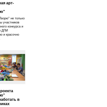
ая арт-
рю"
Творю" не только
ы участников
чного конкурса и
и ДПИ
но и красочно
.
проекта
рю"
работать в
никах