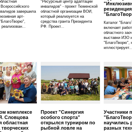
областная
"Ресурсный центр адаптации
"Инклюзивн
 Всероссийского
инвалидов" - проект Тюменской
резиденция
нвалидов завершила
областной организации ВОИ,
"БлагоТво
люзивная арт-
который реализуется на
"БлагоТворю",
средства гранта Президента
Каталог "Благо
 реализован...
РФ. Проект...
включает работ
областного зао
выставки ИЗО 
"БлагоТворю", 
иллюстрирует..
ом комплексе
Проект "Синергия
Участники 
Я. Словцова
особого спорта"
"БлагоТво
я областная
открылся турниром по
научились 
 творческих
рыбной ловле на
разных тех