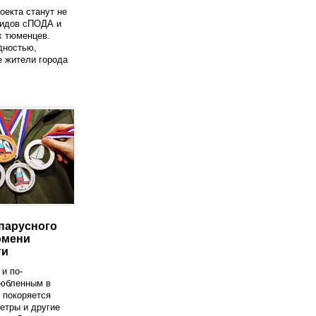
оекта станут не
лидов сПОДА и
 тюменцев.
дностью,
 жители города
парусного
юмени
ги
и по-
юбленным в
 покоряется
ветры и другие