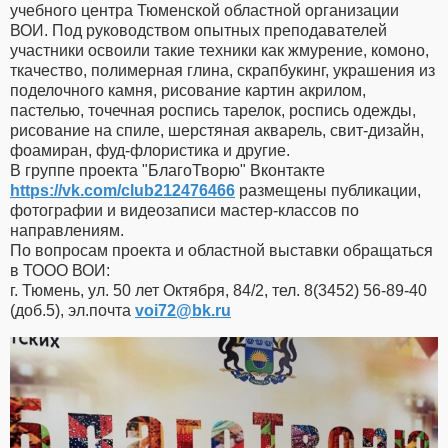
учебного центра Тюменской областной организации
ВОИ. Под руководством опытных преподавателей
участники освоили такие техники как жмурение, комоно,
ткачество, полимерная глина, скрапбукинг, украшения из
поделочного камня, рисование картин акрилом,
пастелью, точечная роспись тарелок, роспись одежды,
рисование на спиле, шерстяная акварель, свит-дизайн,
фоамиран, фуд-флористика и другие.
В группе проекта "БлагоТворю" Вконтакте
https://vk.com/club212476466
размещены публикации,
фотографии и видеозаписи мастер-классов по
направлениям.
По вопросам проекта и областной выставки обращаться
в ТООО ВОИ:
г. Тюмень, ул. 50 лет Октября, 84/2, тел. 8(3452) 56-89-40
(доб.5), эл.почта
voi72​
@
​bk.ru