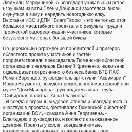
Людмилы Меркушиной. А благодаря уникальным ретро-
игрушкам из ваты Елены Добриной захотелось вновь
окунуться в зиму и нарядить новогоднюю елку.
Выставка ИЗО и ДПИ "БлагоТворю" - это не только итог
большого масштабного проекта, это результат труда и
творческой самореализации участников, которые
безусловно мастера с большой буквы!
На церемонии награждения победителей и призеров
областного проекта участников и гостей
поприветствовали председатель Тюменской областной
организации инвалидов Евгений Кравченко, начальник
отдела развития розничного бизнеса банка ВТБ ПАО
Роман Воронцов, руководитель арт-студии "Аквамарин"
Ирина Науменко, резидент ремесленной мастерской при
музее "Дом Машарова", руководитель квилт-клуба
"Сибирская палитра" Анна Глазунова.
- Я всегда с огромным удовольствием и благодарностью
участвую в проектах, фестивалях Тюменской областной
организации ВОИ, - сказала Анна Георгиевна. -
Благодарю и руководство, и коллектив за оказанное
доверие. Проекты у коллег всегда значимые,
интересные, уникальные, а самое главное - они