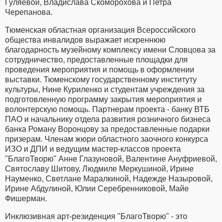
Гуляевой, Владислава Скоморохова и Петра
Черепанова.
Тюменская областная организация Всероссийского
общества инвалидов выражает искреннюю
благодарность музейному комплексу имени Словцова за
сотрудничество, предоставленные площадки для
проведения мероприятия и помощь в оформлении
выставки. Тюменскому государственному институту
культуры, Нине Куриленко и студентам учреждения за
подготовленную программу закрытия мероприятия и
волонтерскую помощь. Партнерам проекта - банку ВТБ
ПАО и начальнику отдела развития розничного бизнеса
банка Роману Воронцову за предоставленные подарки
призерам. Членам жюри областного заочного конкурса
ИЗО и ДПИ и ведущим мастер-классов проекта
"БлагоТворю" Анне Глазуновой, Валентине Ануфриевой,
Святославу Шитову, Людмиле Меркушиной, Ирине
Науменко, Светлане Маралкиной, Надежде Назыровой,
Ирине Абдулиной, Юлии Серебренниковой, Майе
Фишерман.
Инклюзивная арт-резиденция "БлагоТворю" - это