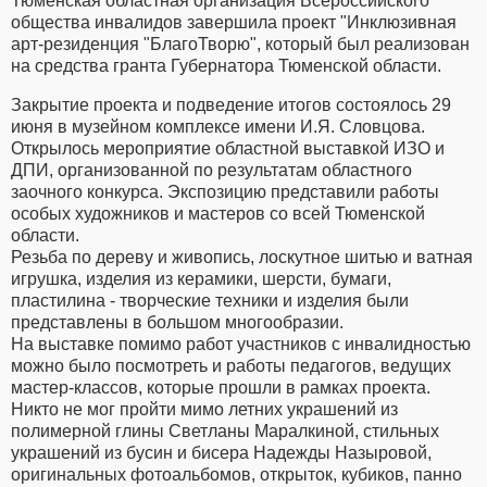
Тюменская областная организация Всероссийского
общества инвалидов завершила проект "Инклюзивная
арт-резиденция "БлагоТворю", который был реализован
на средства гранта Губернатора Тюменской области.
Закрытие проекта и подведение итогов состоялось 29
июня в музейном комплексе имени И.Я. Словцова.
Открылось мероприятие областной выставкой ИЗО и
ДПИ, организованной по результатам областного
заочного конкурса. Экспозицию представили работы
особых художников и мастеров со всей Тюменской
области.
Резьба по дереву и живопись, лоскутное шитью и ватная
игрушка, изделия из керамики, шерсти, бумаги,
пластилина - творческие техники и изделия были
представлены в большом многообразии.
На выставке помимо работ участников с инвалидностью
можно было посмотреть и работы педагогов, ведущих
мастер-классов, которые прошли в рамках проекта.
Никто не мог пройти мимо летних украшений из
полимерной глины Светланы Маралкиной, стильных
украшений из бусин и бисера Надежды Назыровой,
оригинальных фотоальбомов, открыток, кубиков, панно