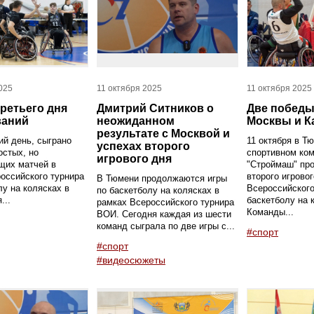
025
11 октября 2025
11 октября 2025
ретьего дня
Дмитрий Ситников о
Две победы
ваний
неожиданном
Москвы и К
результате с Москвой и
ий день, сыграно
11 октября в Т
успехах второго
остых, но
спортивном ко
игрового дня
щих матчей в
"Строймаш" пр
оссийского турнира
второго игровог
В Тюмени продолжаются игры
лу на колясках в
Всероссийского
по баскетболу на колясках в
...
баскетболу на 
рамках Всероссийского турнира
Команды...
ВОИ. Сегодня каждая из шести
команд сыграла по две игры с...
#спорт
#спорт
#видеосюжеты