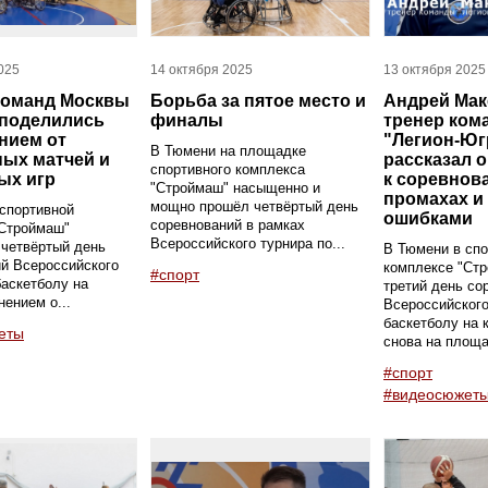
025
14 октября 2025
13 октября 2025
команд Москвы
Борьба за пятое место и
Андрей Мак
 поделились
финалы
тренер ком
нием от
"Легион-Юг
В Тюмени на площадке
ых матчей и
рассказал о
спортивного комплекса
ых игр
к соревнов
"Строймаш" насыщенно и
промахах и
мощно прошёл четвёртый день
спортивной
ошибками
соревнований в рамках
"Строймаш"
Всероссийского турнира по...
 четвёртый день
В Тюмени в спо
й Всероссийского
комплексе "Ст
#спорт
баскетболу на
третий день со
нением о...
Всероссийского
баскетболу на 
еты
снова на площа
#спорт
#видеосюжет