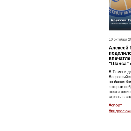
10 октября 2
Алексей 
поделил
впечатле
"Шанса" 
В Тюмени да
Всероссийс
по баскетбо
которые соб
шести регио
страны в сп
#спорт
#видеосюж