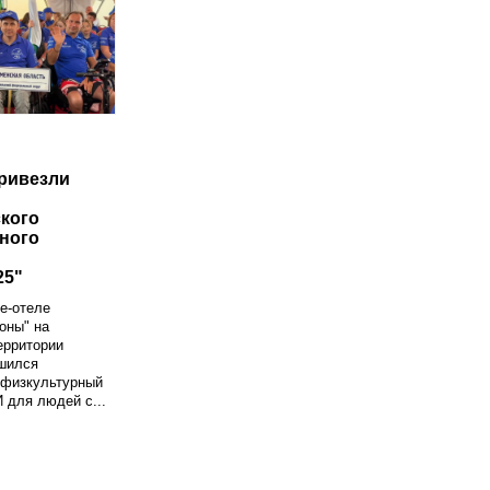
ривезли
кого
ного
25"
де-отеле
оны" на
ерритории
ршился
 физкультурный
 для людей с...