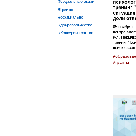
#социальные акции
психолог
тренинг 
#гранты
ситуация
#официально
доли отв
#добровольчество
05 ноября в
центре адап
#Конкурсы грантов
(ул. Пермяк
тренинг "Ко
поиск своей 
#образова
#гранты