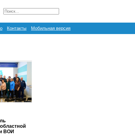
о
Контакты
Мобильная версия
ль
областной
и ВОИ