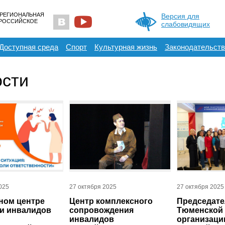
 РЕГИОНАЛЬНАЯ
Версия для
ЕРОССИЙСКОЕ
слабовидящих
Доступная среда
Спорт
Культурная жизнь
Законодательств
сти
025
27 октября 2025
27 октября 2025
ном центре
Центр комплексного
Председате
и инвалидов
сопровождения
Тюменской 
инвалидов
организаци