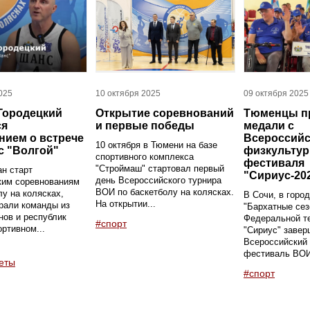
025
10 октября 2025
09 октября 2025
Городецкий
Открытие соревнований
Тюменцы п
ся
и первые победы
медали с
нием о встрече
Всероссийс
10 октября в Тюмени на базе
с "Волгой"
физкультур
спортивного комплекса
фестиваля
"Строймаш" стартовал первый
н старт
"Сириус-20
день Всероссийского турнира
ким соревнованиям
ВОИ по баскетболу на колясках.
лу на колясках,
В Сочи, в горо
На открытии...
рали команды из
"Бархатные сез
нов и республик
Федеральной т
#спорт
ортивном...
"Сириус" заве
Всероссийский
фестиваль ВОИ
еты
#спорт