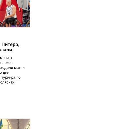
 Питера,
азани
юмени в
мплексе
оходили матчи
о дня
 турнира по
колясках.