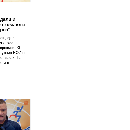
дали и
во команды
рса"
лощадке
мплекса
ершился XII
 турнир ВОИ по
колясках. На
ли и...