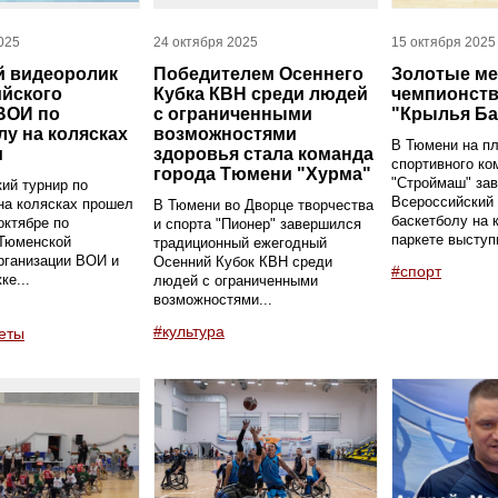
025
24 октября 2025
15 октября 2025
й видеоролик
Победителем Осеннего
Золотые ме
йского
Кубка КВН среди людей
чемпионст
ВОИ по
с ограниченными
"Крылья Ба
лу на колясках
возможностями
В Тюмени на п
и
здоровья стала команда
спортивного ко
города Тюмени "Хурма"
"Строймаш" зав
ий турнир по
Всероссийский
на колясках прошел
В Тюмени во Дворце творчества
баскетболу на 
октябре по
и спорта "Пионер" завершился
паркете выступи
 Тюменской
традиционный ежегодный
рганизации ВОИ и
Осенний Кубок КВН среди
#спорт
ке...
людей с ограниченными
возможностями...
#культура
еты