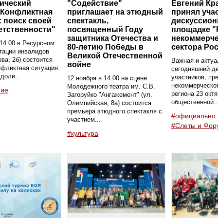
ический
"Содействие"
Евгений Кр
"Конфликтная
приглашает на этюдный
принял уча
: поиск своей
спектакль,
дискуссион
етственности"
посвященный Году
площадке "
защитника Отечества и
некоммерче
 14.00 в Ресурсном
80-летию Победы в
сектора Ро
тации инвалидов
Великой Отечественной
ова, 2б) состоится
Важная и актуа
войне
нфликтная ситуация:
сегодняшний д
доли...
участников, пр
12 ноября в 14.00 на сцене
некоммерческог
Молодежного театра им. С.В.
ние
региона 23 окт
Загоруйко "Ангажемент" (ул.
общественной..
Олимпийская, 8а) состоится
премьера этюдного спектакля с
#официально
участием...
#Слеты и Фор
#культура