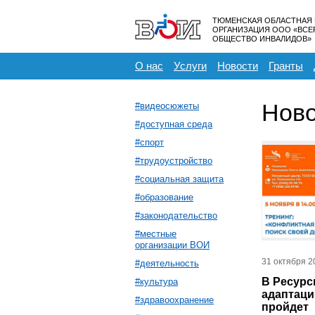
ТЮМЕНСКАЯ ОБЛАСТНАЯ
ОРГАНИЗАЦИЯ ООО «ВС
ОБЩЕСТВО ИНВАЛИДОВ»
О нас
Услуги
Новости
Гранты
Ново
#видеосюжеты
#доступная среда
#спорт
#трудоустройство
#социальная защита
#образование
#законодательство
#местные
организации ВОИ
31 октября 2
#деятельность
В Ресурс
#культура
адаптаци
#здравоохранение
пройдет