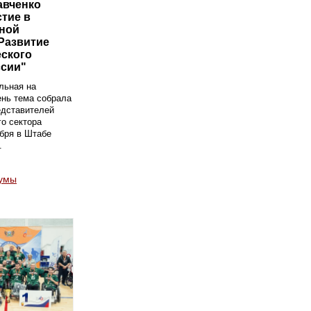
авченко
стие в
ной
Развитие
ского
ссии"
льная на
ень тема собрала
едставителей
о сектора
ября в Штабе
.
умы