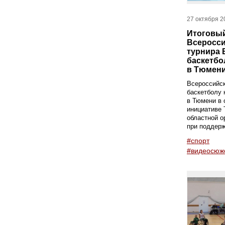
27 октября 2
Итоговы
Всеросси
турнира 
баскетбо
в Тюмен
Всероссийск
баскетболу 
в Тюмени в 
инициативе
областной о
при поддерж
#спорт
#видеосюж