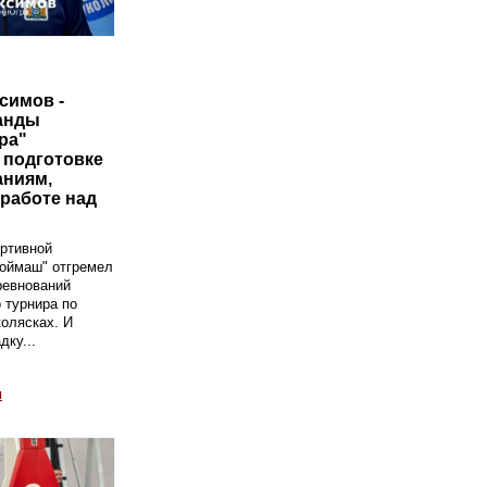
симов -
анды
ра"
 подготовке
аниям,
 работе над
ртивной
роймаш" отгремел
ревнований
 турнира по
колясках. И
дку...
ы