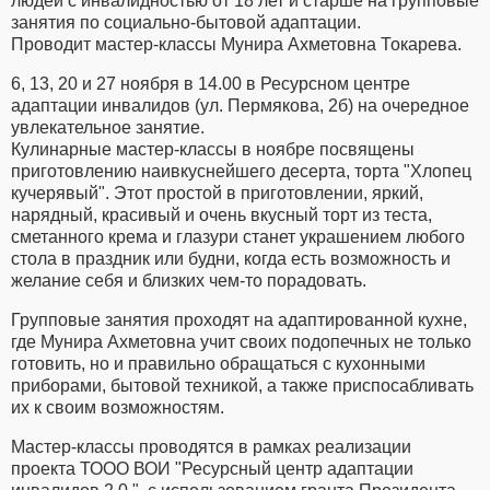
людей с инвалидностью от 18 лет и старше на групповые
занятия по социально-бытовой адаптации.
Проводит мастер-классы Мунира Ахметовна Токарева.
6, 13, 20 и 27 ноября в 14.00 в Ресурсном центре
адаптации инвалидов (ул. Пермякова, 2б) на очередное
увлекательное занятие.
Кулинарные мастер-классы в ноябре посвящены
приготовлению наивкуснейшего десерта, торта "Хлопец
кучерявый". Этот простой в приготовлении, яркий,
нарядный, красивый и очень вкусный торт из теста,
сметанного крема и глазури станет украшением любого
стола в праздник или будни, когда есть возможность и
желание себя и близких чем-то порадовать.
Групповые занятия проходят на адаптированной кухне,
где Мунира Ахметовна учит своих подопечных не только
готовить, но и правильно обращаться с кухонными
приборами, бытовой техникой, а также приспосабливать
их к своим возможностям.
Мастер-классы проводятся в рамках реализации
проекта ТООО ВОИ "Ресурсный центр адаптации