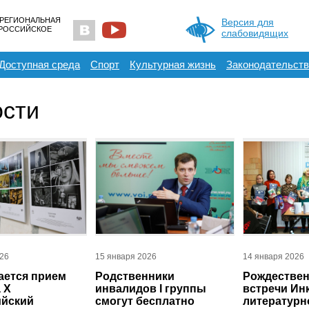
 РЕГИОНАЛЬНАЯ
Версия для
ЕРОССИЙСКОЕ
слабовидящих
Доступная среда
Спорт
Культурная жизнь
Законодательств
сти
026
15 января 2026
14 января 2026
ается прием
Родственники
Рождествен
 Х
инвалидов I группы
встречи Ин
ийский
смогут бесплатно
литературн