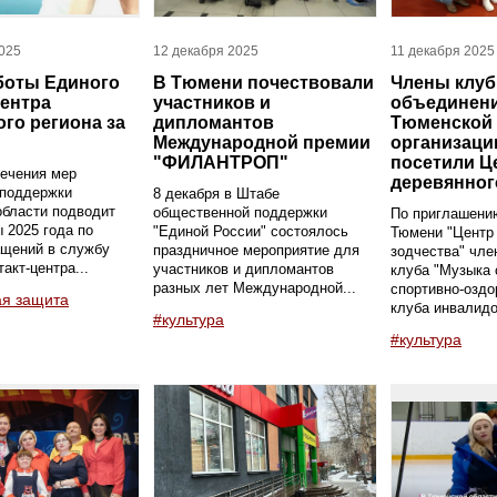
025
12 декабря 2025
11 декабря 2025
боты Единого
В Тюмени почествовали
Члены клу
центра
участников и
объединен
го региона за
дипломантов
Тюменской 
Международной премии
организаци
"ФИЛАНТРОП"
посетили Ц
ечения мер
деревянног
 поддержки
8 декабря в Штабе
области подводит
общественной поддержки
По приглашени
ы 2025 года по
"Единой России" состоялось
Тюмени "Центр
ащений в службу
праздничное мероприятие для
зодчества" чл
акт-центра...
участников и дипломантов
клуба "Музыка 
разных лет Международной...
спортивно-оздо
ая защита
клуба инвалидо
#культура
#культура