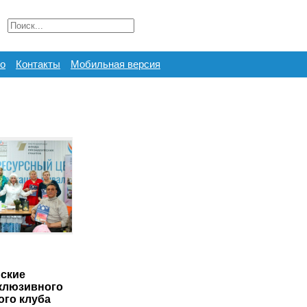
о
Контакты
Мобильная версия
ские
клюзивного
ого клуба