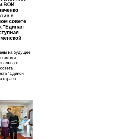
и ВОИ
авченко
стие в
ом совете
а "Единая
ступная
юменской
ланы на будущее
и темами
онального
совета
екта "Единой
 страна –...