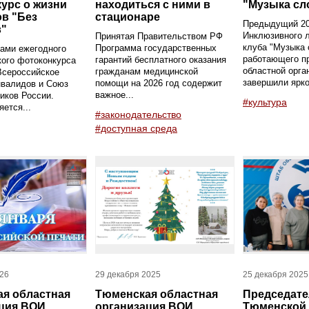
урс о жизни
находиться с ними в
"Музыка сл
в "Без
стационаре
Предыдущий 20
в"
Инклюзивного л
Принятая Правительством РФ
клуба "Музыка 
Программа государственных
ами ежегодного
работающего п
гарантий бесплатного оказания
ого фотоконкурса
областной орга
гражданам медицинской
Всероссийское
завершили ярко,
помощи на 2026 год содержит
нвалидов и Союз
важное...
иков России.
#культура
яется...
#законодательство
#доступная среда
026
29 декабря 2025
25 декабря 2025
я областная
Тюменская областная
Председате
ция ВОИ
организация ВОИ
Тюменской 