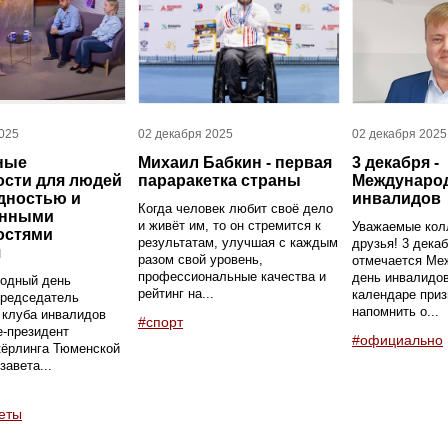
025
02 декабря 2025
02 декабря 2025
ные
Михаил Бабкин - первая
3 декабря -
сти для людей
параракетка страны
Междунаро
дностью и
инвалидов
Когда человек любит своё дело
енными
и живёт им, то он стремится к
Уважаемые колл
остями
результатам, улучшая с каждым
друзья! 3 дека
я
разом свой уровень,
отмечается Ме
профессиональные качества и
день инвалидов
одный день
рейтинг на...
календаре приз
председатель
напомнить о...
 клуба инвалидов
#спорт
е-президент
#официально
кёрлинга Тюменской
завета...
еты