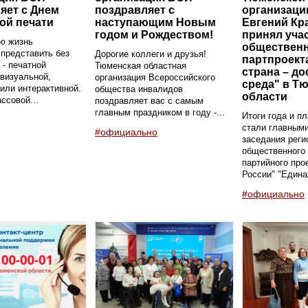
яет с Днем
поздравляет с
организаци
ой печати
наступающим Новым
Евгений Кр
годом и Рождеством!
принял уча
ю жизнь
общественн
представить без
Дорогие коллеги и друзья!
партпроект
- печатной
Тюменская областная
страна – до
 визуальной,
организация Всероссийского
среда" в Т
или интерактивной.
общества инвалидов
области
ссовой...
поздравляет вас с самым
главным праздником в году -...
Итоги года и п
стали главным
#официально
заседания реги
общественного 
партийного про
России" "Единая
#официально