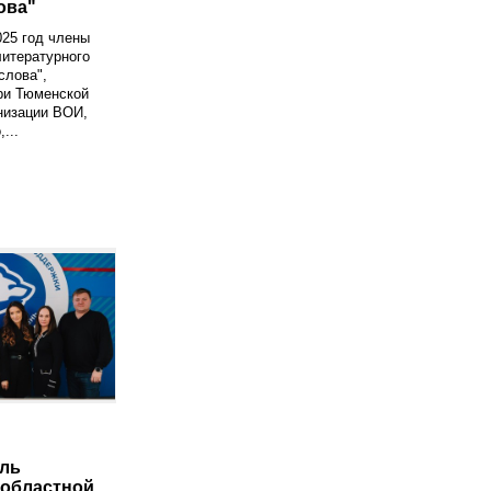
ова"
25 год члены
итературного
слова",
ри Тюменской
низации ВОИ,
...
ль
областной