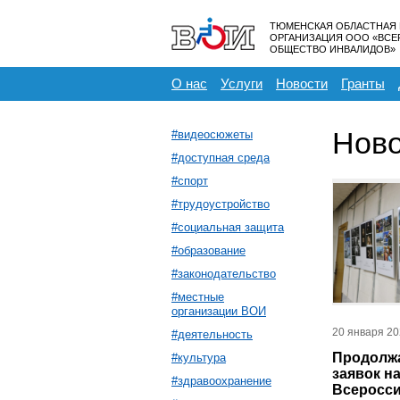
ТЮМЕНСКАЯ ОБЛАСТНАЯ
ОРГАНИЗАЦИЯ ООО «ВС
ОБЩЕСТВО ИНВАЛИДОВ»
О нас
Услуги
Новости
Гранты
Ново
#видеосюжеты
#доступная среда
#спорт
#трудоустройство
#социальная защита
#образование
#законодательство
#местные
организации ВОИ
20 января 2
#деятельность
Продолж
#культура
заявок на
#здравоохранение
Всеросс