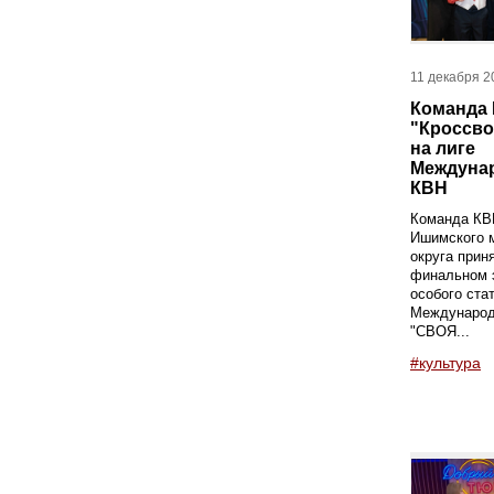
11 декабря 2
Команда
"Кроссво
на лиге
Междуна
КВН
Команда КВН
Ишимского 
округа прин
финальном э
особого ста
Международ
"СВОЯ...
#культура