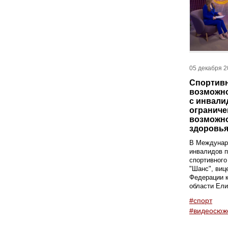
05 декабря 2
Спортив
возможно
с инвали
огранич
возможн
здоровь
В Междунар
инвалидов 
спортивного
"Шанс", виц
Федерации 
области Ели
#спорт
#видеосюж