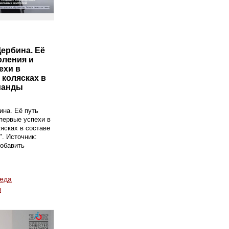
ербина. Её
оления и
ехи в
 колясках в
манды
на. Её путь
первые успехи в
лясках в составе
. Источник:
обавить
реда
ы