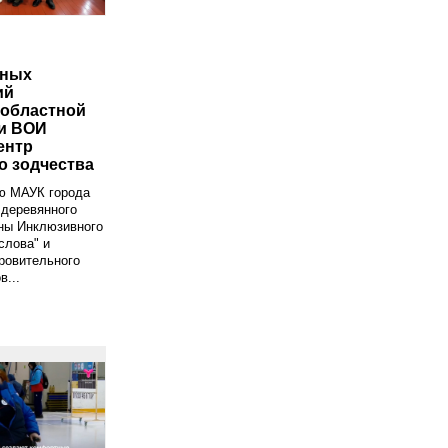
бных
ий
областной
и ВОИ
ентр
о зодчества
ю МАУК города
 деревянного
ены Инклюзивного
слова" и
ровительного
в...