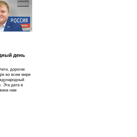
дный день
еги, дорогие
бря во всем мире
ждународный
. Эта дата в
вана нам