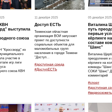
025
11 декабря 2025
05 декабря 2025
 КВН
Доступ ЕСТЬ
Виталина Щ
рд" выступила
путь преод
Тюменская областная
первые усп
организация ВОИ запускает
родного союза
кёрлинге на
проект по доступности
составе ко
социальных объектов для
"Шанс"
маломобильных групп
 "Кроссворд" из
населения в городе Тюмени
муниципального
Виталина Щерби
"Доступ...
яла участие в
преодоления и 
тапе игр лиги
кёрлинге на ко
#доступная среда
туса
команды "Шанс"
#ДоступЕСТЬ
ного союза КВН
СОКИ "Шанс" Д
комментарий
#спорт
#доступная с
#видеосюжет