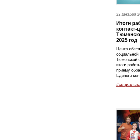
22 декабря 2
Итоги ра
контакт-
Тюменско
2025 год
Центр обесп
социальной
Тюменской 
итоги работ
приему обр
Единого конт
#социальн