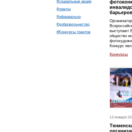
#социальные акции
фотоконк
инвалидо
#гранты
барьеро
#официально
Организатор
#добровольчество
Всероссийск
выступают 
#Конкурсы грантов
общество и
фотохудожн
Конкурс явл
Конкурсы
13 января 2
Тюменска
организа