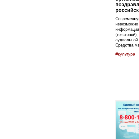
поздравл
российск
Современну
невозможно 
информации 
(текстовой),
аудиальной 
Средства ма
#культура