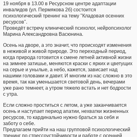
19 ноября в 13.00 в Ресурсном центре адаптации
инвалидов (ул. Пермякова 2б) состоится
психологический тренинг на тему "Кладовая осенних
ресурсов".
Проведёт встречу клинический психолог, нейропсихолог
Марина Александровна Васюнина.
Осень на дворе, а это значит, что происходят изменения
в неживой и живой природе. Это переходный период,
когда природа готовится к смене летней активной жизни
на зимнее затишье, меняются краски с ярких и цветущих
на серые и унылые, а небо, кажется, зависает над
нашими головами и давит. И многим из нас сложно в это
время, так как уменьшается световой день, вечерами
уже рано темнеет, а утром тяжело встать и нет бодрости
с утра.
Если сложно проститься с летом, а уже заканчивается
осень и наступает период апатии, нехватки жизненных
ресурсов, то кардинально нужно браться за себя и
заботу о себе.
Предлагаем прийти на наш групповой психологический
тренинг по стрессоустойчивости и работе с осенней