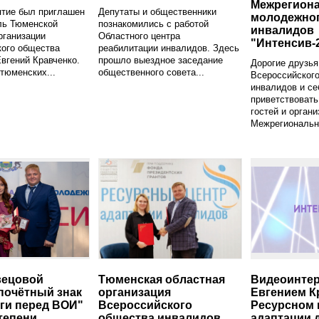
Межрегион
ятие был приглашен
Депутаты и общественники
молодежно
ль Тюменской
познакомились с работой
инвалидов
рганизации
Областного центра
"Интенсив-
кого общества
реабилитации инвалидов. Здесь
вгений Кравченко.
прошло выездное заседание
Дорогие друзья
тюменских...
общественного совета...
Всероссийског
инвалидов и се
приветствовать
гостей и орган
Межрегионально
вецовой
Тюменская областная
Видеоинте
почётный знак
организация
Евгением К
уги перед ВОИ"
Всероссийского
Ресурсном 
тепени
общества инвалидов
адаптации 