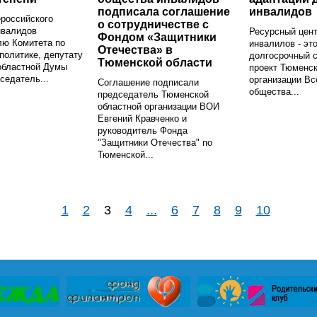
подписала соглашение
инвалидов
российского
о сотрудничестве с
нвалидов
Ресурсный цент
Фондом «Защитники
лю Комитета по
инвалилов - это
Отечества» в
политике, депутату
долгосрочный 
Тюменской области
областной Думы
проект Тюменск
седатель...
организации Вс
Соглашение подписали
общества...
председатель Тюменской
областной организации ВОИ
Евгений Кравченко и
руководитель Фонда
"Защитники Отечества" по
Тюменской...
1
2
3
4
...
6
7
8
9
10