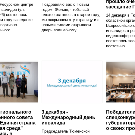
прошло оче
 Ресурсном центре
Поздравляю вас с Новым
заседание 
нвалидов (ул.
годом! Желаю, чтобы всё
2б) состоялось
плохое осталось в старом году,
14 декабря в Т
ом году заседание
мы закрываем эту страницу и с
областной орга
портивно-
новыми силами открываем
Всероссийског
ьного...
дверь волшебному...
инвалидов в р
видеоконферен
состоялось зас
постоянно...
гионального
3 декабря -
Победител
нного совета
Международный день
спецконкур
"Единая страна
инвалида
губернатор
ая среда"
о своих про
Председатель Тюменской
ись в