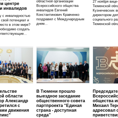
областной организации
27 ноября вице
м центре
Всероссийского общества
Тюменской обл
и инвалидов
инвалидов Евгений
Кузнечевских в
Константинович Кравченко
директором де
у с инвалидностью
поздравил с Международным
социального ра
 свой потенциал и
днем...
Тюменской обла
место в этом мире?
еобходимо создать
ответствующие...
ельстве
В Тюмени прошло
Председате
ой области
выездное заседание
Всероссийс
ор Александр
общественного совета
общества и
ретился с
партпроекта “Единая
Михаил Тер
ами движения
страна - доступная
адресовал 
пикс"
среда”
приветстви