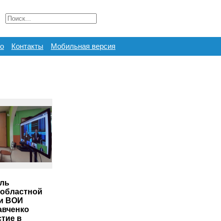
о
Контакты
Мобильная версия
ль
областной
и ВОИ
авченко
стие в