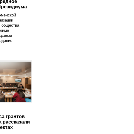
редное
Президиума
юменской
низации
о общества
ежиме
цсвязи
едание
и
са грантов
а рассказали
ектах