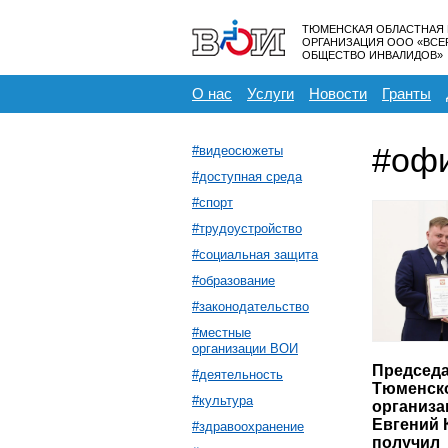
ТЮМЕНСКАЯ ОБЛАСТНАЯ
ОРГАНИЗАЦИЯ ООО «ВС
ОБЩЕСТВО ИНВАЛИДОВ»
О нас
Услуги
Новости
Гранты
#оф
#видеосюжеты
#доступная среда
#спорт
#трудоустройство
#социальная защита
#образование
#законодательство
#местные
организации ВОИ
Председ
#деятельность
Тюменск
#культура
организа
Евгений 
#здравоохранение
получил