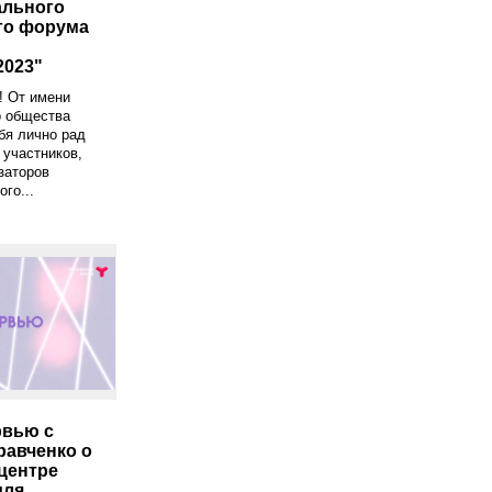
ального
го форума
2023"
! От имени
о общества
бя лично рад
 участников,
изаторов
го...
рвью с
равченко о
центре
для