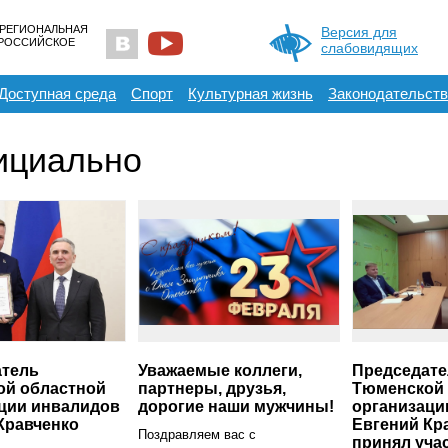
 РЕГИОНАЛЬНАЯ
Версия для
ЕРОССИЙСКОЕ
слабовидящих
Доступная среда
Спорт
Культурная жизнь
Законодательств
ициально
атель
Уважаемые коллеги,
Председате
ой областной
партнеры, друзья,
Тюменской 
ции инвалидов
дорогие наши мужчины!
организаци
Кравченко
Евгений Кр
Поздравляем вас с
принял уча