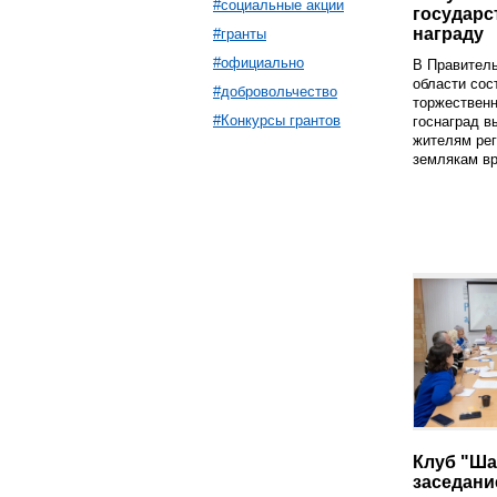
#социальные акции
государ
награду
#гранты
#официально
В Правител
области сос
#добровольчество
торжественн
#Конкурсы грантов
госнаград 
жителям рег
землякам вр
Клуб "Ша
заседани