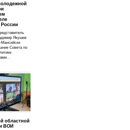
молодежной
ри
ом
еле
 России
редставитель
адимир Якушев
ы-Мансийске
ание Совета по
литике.
ами...
й областной
и ВОИ