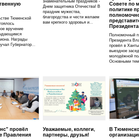
знаменательным праздников -
ственную
Совете по 
Днем защитника Отечества! В
политике п
праздник мужества,
полномочн
благородства и чести желаем
ьстве Тюменской
представит
вам крепкого здоровья и...
тоялось
Президента
ое вручение
выдающимся
Полномочный п
иона. Награды
Президента Вл
учал Губернатор...
провёл в Хант
выездное засед
молодёжной по
Основными тем
нс" провёл
Уважаемые, коллеги,
В Тюменско
е Правления
партнеры, друзья!
организаци