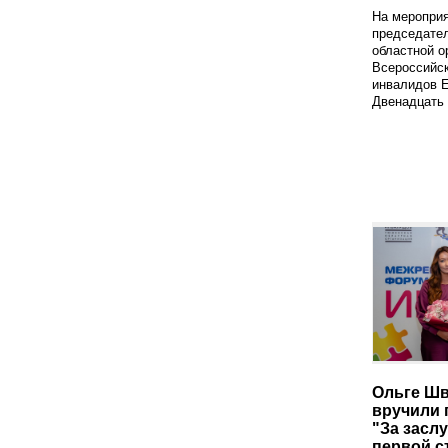
На меропри
председате
областной о
Всероссийс
инвалидов Е
Двенадцать 
Ольге Ш
вручили 
"За засл
первой с