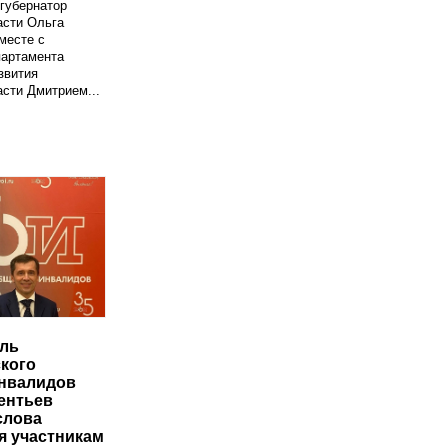
-губернатор
асти Ольга
месте с
партамента
звития
сти Дмитрием...
ль
кого
нвалидов
ентьев
слова
я участникам