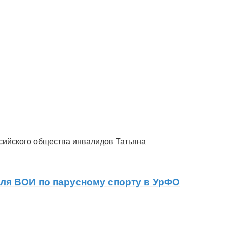
ссийского общества инвалидов Татьяна
аля ВОИ по парусному спорту в УрФО