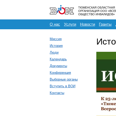
ТЮМЕНСКАЯ ОБЛАСТНАЯ
ОРГАНИЗАЦИЯ ООО «ВС
ОБЩЕСТВО ИНВАЛИДОВ»
О нас
Услуги
Новости
Гранты
Исто
Миссия
История
Люди
Календарь
Документы
Конференция
Выборные органы
Вступить в ВОИ
Контакты