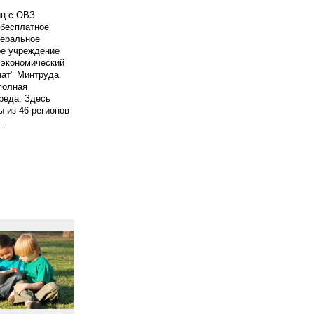
иц с ОВЗ
 бесплатное
деральное
ое учреждение
 экономический
нат" Минтруда
полная
реда. Здесь
ы из 46 регионов
.