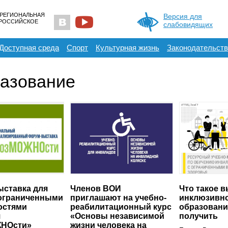
 РЕГИОНАЛЬНАЯ
Версия для
ЕРОССИЙСКОЕ
слабовидящих
Доступная среда
Спорт
Культурная жизнь
Законодательств
азование
ставка для
Членов ВОИ
Что такое 
 ограниченными
приглашают на учебно-
инклюзивн
остями
реабилитационный курс
образование
я
«Основы независимой
получить
НОсти»
жизни человека на