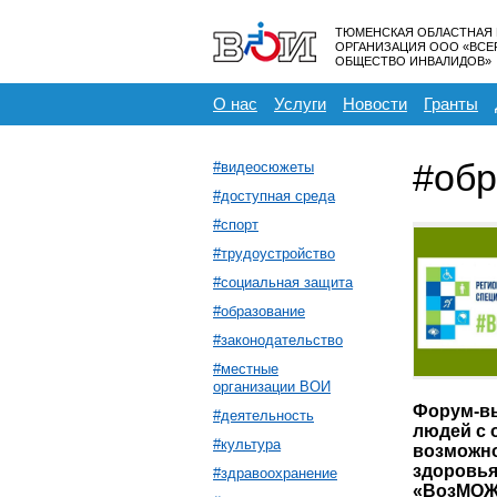
ТЮМЕНСКАЯ ОБЛАСТНАЯ
ОРГАНИЗАЦИЯ ООО «ВС
ОБЩЕСТВО ИНВАЛИДОВ»
О нас
Услуги
Новости
Гранты
#обр
#видеосюжеты
#доступная среда
#спорт
#трудоустройство
#социальная защита
#образование
#законодательство
#местные
организации ВОИ
Форум-вы
#деятельность
людей с
#культура
возможн
здоровь
#здравоохранение
«ВозМОЖ