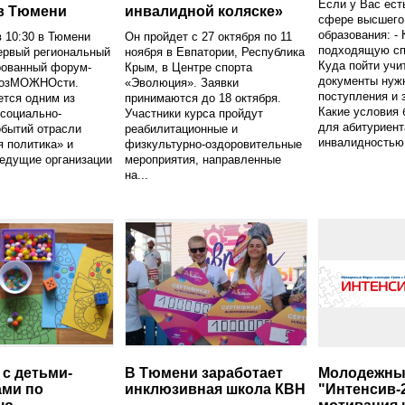
Если у Вас ест
в Тюмени
инвалидной коляске»
сфере высшего
образования: - 
в 10:30 в Тюмени
Он пройдет с 27 октября по 11
подходящую сп
ервый региональный
ноября в Евпатории, Республика
Куда пойти учи
рованный форум-
Крым, в Центре спорта
документы нуж
возМОЖНОсти.
«Эволюция». Заявки
поступления и 
ется одним из
принимаются до 18 октября.
Какие условия 
социально-
Участники курса пройдут
для абитуриент
обытий отрасли
реабилитационные и
инвалидностью 
 политика» и
физкультурно-оздоровительные
едущие организации
мероприятия, направленные
на...
 с детьми-
В Тюмени заработает
Молодежны
ами по
инклюзивная школа КВН
"Интенсив-2