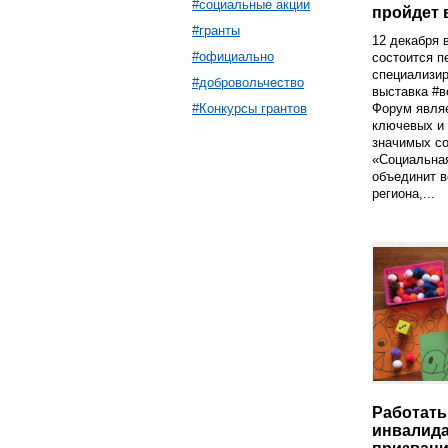
#социальные акции
пройдет 
#гранты
12 декабря 
#официально
состоится п
специализи
#добровольчество
выставка #
Форум явля
#Конкурсы грантов
ключевых и 
значимых с
«Социальная
объединит в
региона,...
Работать
инвалид