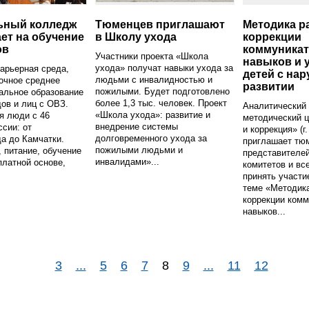
ьный колледж
Тюменцев приглашают
Методика р
ет на обучение
в Школу ухода
коррекции
ов
коммуника
Участники проекта «Школа
навыков и 
ухода» получат навыки ухода за
арьерная среда,
детей с на
людьми с инвалидностью и
очное среднее
развитии
пожилыми. Будет подготовлено
альное образование
более 1,3 тыс. человек. Проект
ов и лиц с ОВЗ.
Аналитический 
«Школа ухода»: развитие и
я люди с 46
методический ц
внедрение системы
ссии: от
и коррекция» (г
долговременного ухода за
а до Камчатки.
приглашает тюм
пожилыми людьми и
 питание, обучение
представителе
инвалидами»...
платной основе,
комитетов и в
принять участи
теме «Методика
коррекции ком
навыков...
3
...
5
6
7
8
9
...
11
12