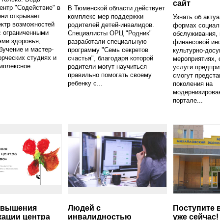
сайт
ентр "Содействие" в
В Тюменской области действует
ни открывает
комплекс мер поддержки
Узнать об акту
ектр возможностей
родителей детей-инвалидов.
формах социал
с ограниченными
Специалисты ОРЦ "Родник"
обслуживания, 
ями здоровья,
разработали специальную
финансовой ин
бучение и мастер-
программу "Семь секретов
культурно-досу
орческих студиях и
счастья", благодаря которой
мероприятиях, 
мплексное...
родители могут научиться
услуги предпр
правильно помогать своему
смогут предста
ребенку с...
поколения на
модернизирован
портале...
овышения
Людей с
Поступите 
ации центра
инвалидностью
уже сейчас!