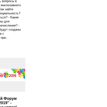
ь вопросы в
 инклюзивного
Как найти
ециальность?
ться? - Какие
ны для
зачисления? -
будут созданы
а с
при...
й Форум
019" -