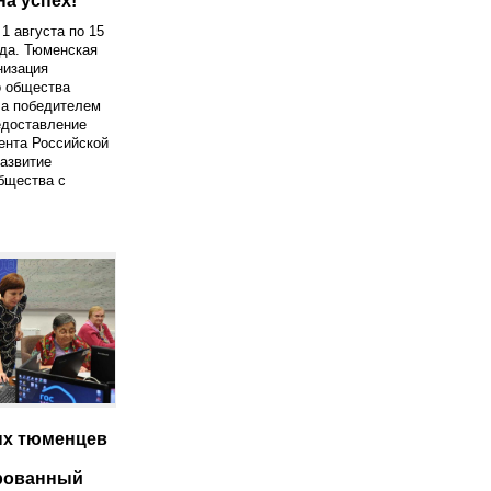
на успех!
1 августа по 15
ода. Тюменская
низация
о общества
ла победителем
едоставление
ента Российской
азвитие
бщества с
ых тюменцев
рованный