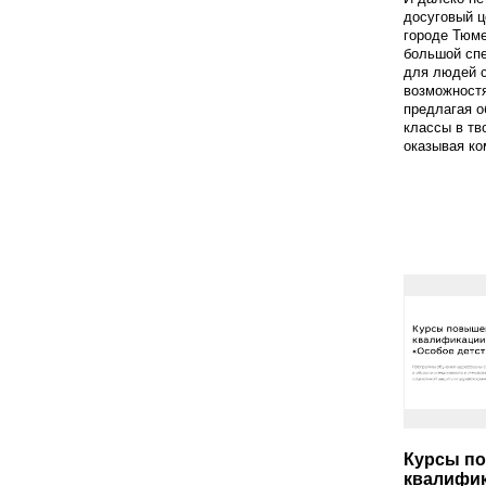
досуговый ц
городе Тюме
большой сп
для людей 
возможност
предлагая о
классы в тв
оказывая ко
Курсы п
квалифик