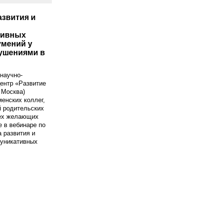
азвития и
тивных
умений у
рушениями в
научно-
ентр «Развитие
. Москва)
енских коллег,
й родительских
сех желающих
е в вебинаре по
 развития и
муникативных