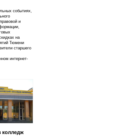
альных событиях,
ьного
правовой и
формации,
говых
скидках на
иятий Тюмени
вители старшего
ном интернет-
в колледж