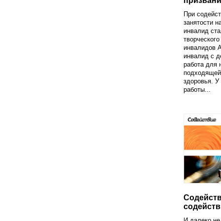
призван
При содейст
занятости н
инвалид ст
творческого
инвалидов 
инвалид c д
работа для 
подходящей
здоровья. У
работы...
Содейств
содейств
И далеко не