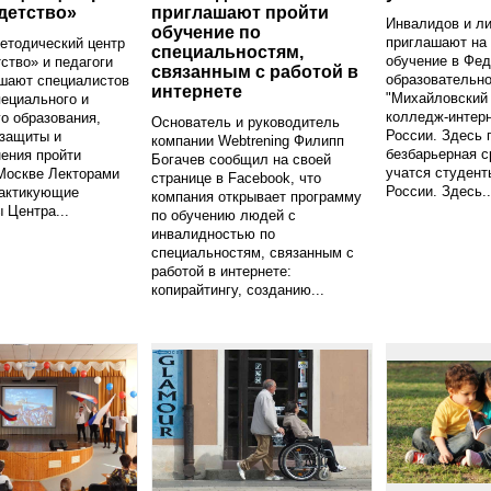
детство»
приглашают пройти
Инвалидов и л
обучение по
приглашают на
етодический центр
специальностям,
обучение в Фе
ство» и педагоги
связанным с работой в
образовательн
шают специалистов
интернете
"Михайловский
пециального и
колледж-интер
о образования,
Основатель и руководитель
России. Здесь 
 защиты и
компании Webtrening Филипп
безбарьерная с
ения пройти
Богачев сообщил на своей
учатся студент
Москве Лекторами
странице в Facebook, что
России. Здесь..
рактикующие
компания открывает программу
 Центра...
по обучению людей с
инвалидностью по
специальностям, связанным с
работой в интернете:
копирайтингу, созданию...