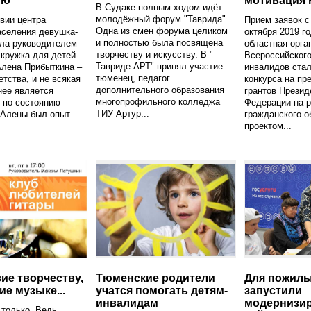
ию
мотивация 
В Судаке полным ходом идёт
молодёжный форум "Таврида".
вии центра
Прием заявок с 
Одна из смен форума целиком
аселения девушка-
октября 2019 г
и полностью была посвящена
ала руководителем
областная орга
творчеству и искусству. В "
 кружка для детей-
Всероссийског
Тавриде-АРТ" принял участие
Алена Прибыткина –
инвалидов ста
тюменец, педагог
етства, и не всякая
конкурса на пр
дополнительного образования
нее является
грантов Презид
многопрофильного колледжа
 по состоянию
Федерации на р
ТИУ Артур...
 Алены был опыт
гражданского о
проектом...
ие творчеству,
Тюменские родители
Для пожил
ие музыке...
учатся помогать детям-
запустили
инвалидам
модернизи
 только. Ведь