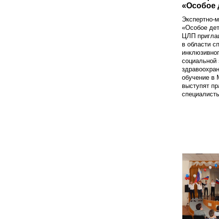
«Особое 
Экспертно-м
«Особое дет
ЦЛП пригла
в области с
инклюзивног
социальной
здравоохран
обучение в 
выступят п
специалисты