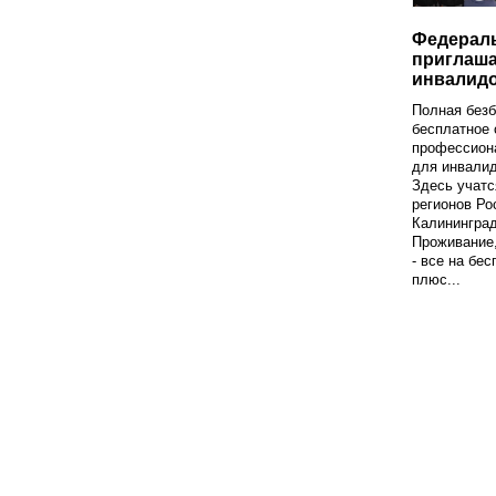
Федерал
приглаша
инвалид
Полная безб
бесплатное 
профессион
для инвалид
Здесь учатс
регионов Ро
Калининград
Проживание,
- все на бес
плюс...