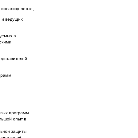
с инвалидностью;
 и ведущих
зуемых в
ескими
едставителей
грамм,
овых программ
льшой опыт в
льной защиты
учреждений