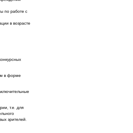
ы по работе с
ции в возрасте
 конкурсных
мм в форме
заключительные
ии, т.е. для
ельного
вых зрителей.