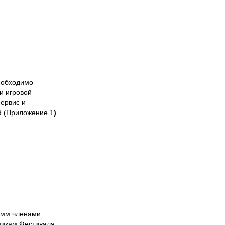
обходимо
и игровой
сервис и
rd (Приложение 1
)
рамм членами
никам Фестиваля