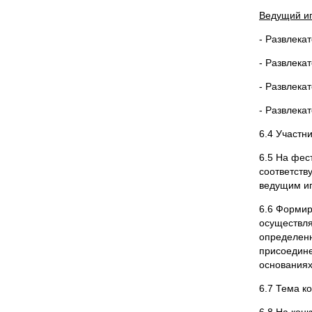
Ведущий и
- Развлека
- Развлека
- Развлека
- Развлека
6.4 Участн
6.5 На фес
соответств
ведущим иг
6.6 Формир
осуществля
определенн
присоедине
основаниях
6.7 Тема к
6.8 На кон