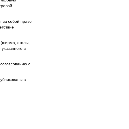
гровой
т за собой право
етствие
 (ширма, столы,
 указанного в
 согласованию с
публикованы в