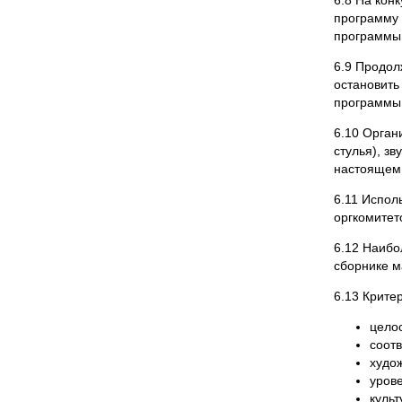
программу 
программы 
6.9 Продол
остановить
программы 
6.10 Орган
стулья), з
настоящем 
6.11 Испол
оргкомитет
6.12 Наибо
сборнике м
6.13 Крите
цело
соотв
худо
урове
культ