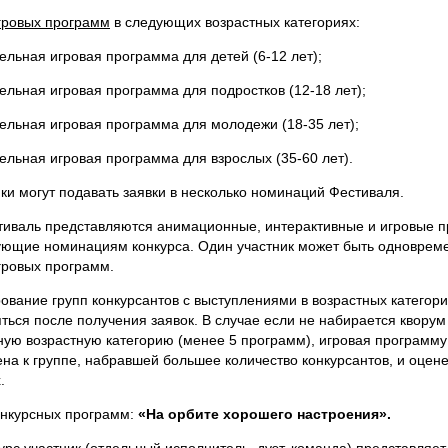
гровых программ
в следующих возрастных категориях:
тельная игровая программа для детей (6-12 лет);
тельная игровая программа для подростков (12-18 лет);
тельная игровая программа для молодежи (18-35 лет);
тельная игровая программа для взрослых (35-60 лет).
ики могут подавать заявки в несколько номинаций Фестиваля.
тиваль представляются анимационные, интерактивные и игровые 
ующие номинациям конкурса. Один участник может быть одновреме
ровых программ.
ование групп конкурсантов с выступлениями в возрастных категори
ться после получения заявок. В случае если не набирается кворум
ую возрастную категорию (менее 5 программ), игровая программу
на к группе, набравшей большее количество конкурсантов, и оцен
.
онкурсных программ:
«На орбите хорошего настроения».
курс участник (отдельный исполнитель, дуэт, команда) представляе