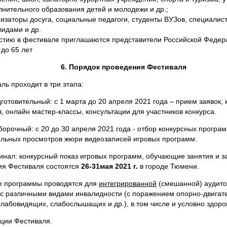
лнительного образования детей и молодежи и др.;
изаторы досуга, социальные педагоги, студенты ВУЗов, специалист
лидами и др.
астию в фестивале приглашаются представители Российской Федера
 до 65 лет
6. Порядок проведения Фестиваля
ль проходит в три этапа:
готовительный: с 1 марта до 20 апреля 2021 года – прием заявок,
, онлайн мастер-классы, консультации для участников конкурса.
борочный: с 20 до 30 апреля 2021 года - отбор конкурсных програ
льных просмотров жюри видеозаписей игровых программ.
инал: конкурсный показ игровых программ, обучающие занятия и 
ия Фестиваля состоятся
26-31мая 2021 г.
в городе Тюмени.
е программы проводятся для
интегрированной
(смешанной) аудитор
 с различными видами инвалидности (с поражением опорно-двигат
слабовидящих, слабослышащих и др.), в том числе и условно здоро
ции Фестиваля.