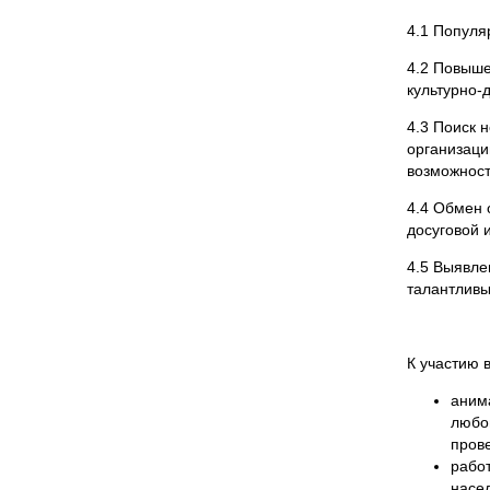
4.1 Популя
4.2 Повыше
культурно-
4.3 Поиск 
организаци
возможнос
4.4 Обмен 
досуговой 
4.5 Выявле
талантливы
К участию 
аним
любо
пров
рабо
насел