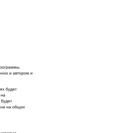
программы,
нно и автором и
ях будет
 на
 будет
ена на общих
т игровую