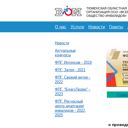
ТЮМЕНСКАЯ ОБЛАСТНАЯ
ОРГАНИЗАЦИЯ ООО «ВС
ОБЩЕСТВО ИНВАЛИДОВ»
О нас
Услуги
Новости
Гранты
Новости
Актуальные
конкурсы
ФПГ. Интенсив - 2019
ФПГ. Затея - 2021
ФПГ. Свежий ветер -
2022
ФПГ. "БлагоТворю" -
2023
Глав
ФПГ. Ресурсный
центр адаптации
инвалидов - 2022,
2025
о провед