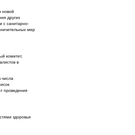
и новой
ния других
и с санитарно-
аничительных мер
ый комитет,
алистов в
з числа
писок
ат проведения
стями здоровья