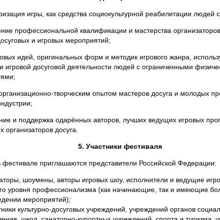
ризация игры, как средства социокультурной реабилитации людей 
ние профессиональной квалификации и мастерства организаторов
досуговых и игровых мероприятий;
новых идей, оригинальных форм и методик игрового жанра, исполь
и игровой досуговой деятельности людей с ограниченными физич
тями;
организационно-творческим опытом мастеров досуга и молодых пр
индустрии;
ние и поддержка одарённых авторов, лучших ведущих игровых про
х организаторов досуга.
5. Участники фестиваля
в фестивале приглашаются представители Российской Федерации:
аторы, шоумены, авторы игровых шоу, исполнители и ведущие игр
го уровня профессионализма (как начинающие, так и имеющие бо
едении мероприятий);
тники культурно-досуговых учреждений, учреждений органов социа
ения, школ, санаторно-курортных учреждений, спорта и туризма, 