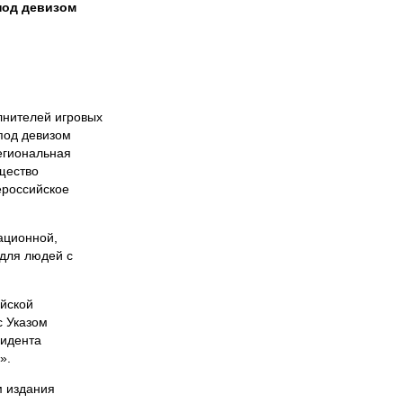
под девизом
лнителей игровых
под девизом
егиональная
щество
ероссийское
ационной,
 для людей с
ийской
с Указом
зидента
».
м издания