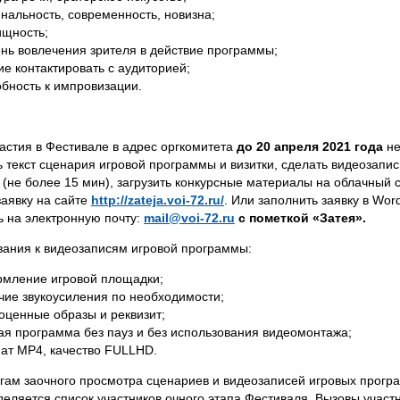
нальность, современность, новизна;
ищность;
ень вовлечения зрителя в действие программы;
е контактировать с аудиторией;
обность к импровизации.
частия в Фестивале в адрес оргкомитета
до 20 апреля 2021 года
не
ь текст сценария игровой программы и визитки, сделать видеозапис
(не более 15 мин), загрузить конкурсные материалы на облачный 
заявку на сайте
http://zateja.voi-72.ru/
. Или заполнить заявку в Wo
ь на электронную почту:
mail@voi-72.ru
с пометкой «Затея».
вания к видеозаписям игровой программы:
мление игровой площадки;
чие звукоусиления по необходимости;
оценные образы и реквизит;
ая программа без пауз и без использования видеомонтажа;
ат MP4, качество FULLHD.
огам заочного просмотра сценариев и видеозаписей игровых прог
еляется список участников очного этапа Фестиваля. Вызовы участ