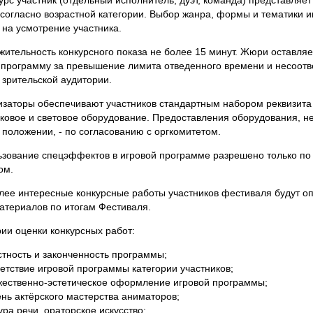
согласно возрастной категории. Выбор жанра, формы и тематики и
на усмотрение участника.
жительность конкурсного показа не более 15 минут. Жюри оставляе
 программу за превышение лимита отведенного времени и несоотв
зрительской аудитории.
изаторы обеспечивают участников стандартным набором реквизита
вуковое и световое оборудование. Предоставления оборудования, не
положении, - по согласованию с оргкомитетом.
ьзование спецэффектов в игровой программе разрешено только по
ом.
лее интересные конкурсные работы участников фестиваля будут о
атериалов по итогам Фестиваля.
рии оценки конкурсных работ:
стность и законченность программы;
етствие игровой программы категории участников;
жественно-эстетическое оформление игровой программы;
нь актёрского мастерства аниматоров;
ура речи, ораторское искусство;