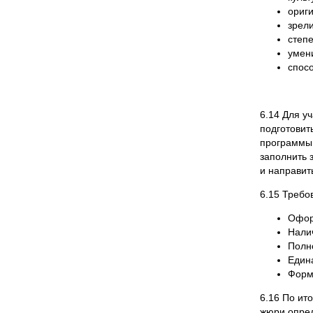
ориги
зрел
степ
умени
спос
6.14 Для у
подготовит
программы 
заполнить 
и направит
6.15 Требо
Офор
Нали
Полн
Един
Форм
6.16 По ит
жюри опред