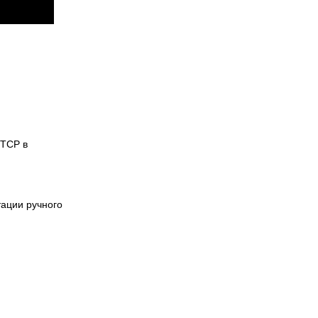
 ТСР в
тации ручного