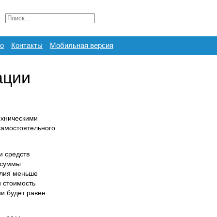
о
Контакты
Мобильная версия
ации
ехническими
самостоятельного
и средств
 суммы
елия меньше
и стоимость
и будет равен