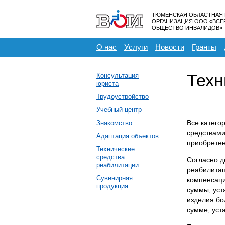
ТЮМЕНСКАЯ ОБЛАСТНАЯ
ОРГАНИЗАЦИЯ ООО «ВС
ОБЩЕСТВО ИНВАЛИДОВ»
О нас
Услуги
Новости
Гранты
Техн
Консультация
юриста
Трудоустройство
Учебный центр
Все катего
Знакомство
средствами
Адаптация объектов
приобретен
Технические
средства
Согласно д
реабилитации
реабилитац
Сувенирная
компенсаци
продукция
суммы, уст
изделия бо
сумме, уст