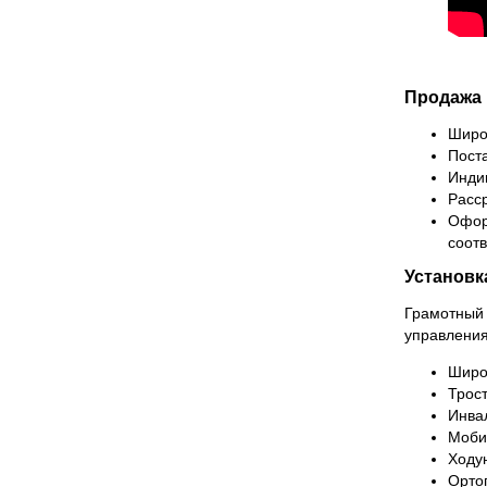
Продажа 
Широ
Поста
Инди
Расс
Офор
соотв
Установк
Грамотный 
управления
Широ
Трост
Инва
Моби
Ходу
Орто