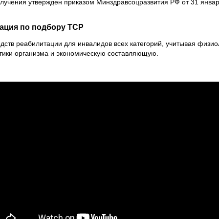
лучения утвержден приказом Минздравсоцразвития РФ от 31 январ
ация по подбору TCP
дств реабилитации для инвалидов всех категорий, учитывая физио
тики организма и экономическую составляющую.