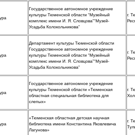
Государственное автономное учреждение
культуры Тюменской области “Музейный
г. Т
ура
комплекс имени И. Я. Словцова”“Музей-
Рес
Усадьба Колокольникова”
Департамент культуры Тюменской области
Государственное автономное учреждение
г. Т
ура
культуры Тюменской области “Музейный
Рес
комплекс имени И. Я. Словцова”“Музей-
Усадьба Колокольникова”
Государственное автономное учреждение
культуры Тюменской области «Тюменская
г. Т
ура
областная специальная библиотека для
Хол
слепых»
«Тюменская областная детская научная
г. Т
ура
библиотека имени Константина Яковлевича
Туль
Лагунова»