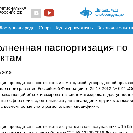
 РЕГИОНАЛЬНАЯ
Версия для
ЕРОССИЙСКОЕ
слабовидящих
Доступная среда
Спорт
Культурная жизнь
Законодательств
лненная паспортизация по
ктам
я 2019
ция проводится в соответствии с методикой, утвержденной приказ
циального развития Российской Федерации от 25.12.2012 № 627 «О
позволяющей объективизировать и систематизировать доступность 
тных сферах жизнедеятельности для инвалидов и других маломоби
 с возможностью учета региональной специфики».
ция проводится в соответствии с учетом вновь вступающих с 15.05.
 и правил по адаптации объектов "СП 59.13330.2016 Доступность з