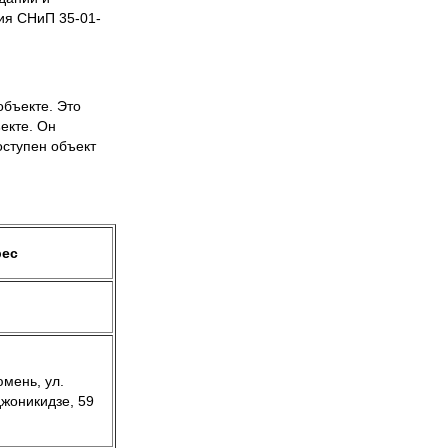
ия СНиП 35-01-
бъекте. Это
екте. Он
оступен объект
рес
юмень, ул.
жоникидзе, 59