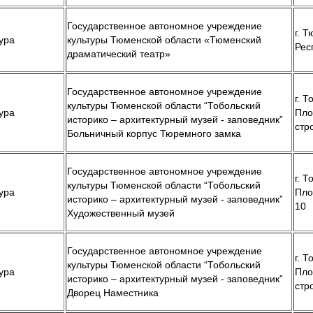
Государственное автономное учреждение
г. Т
ура
культуры Тюменской области «Тюменский
Рес
драматический театр»
Государственное автономное учреждение
г. 
культуры Тюменской области “Тобольский
ура
Пло
историко – архитектурный музей - заповедник”
стр
Больничный корпус Тюремного замка
Государственное автономное учреждение
г. Т
культуры Тюменской области “Тобольский
ура
Пло
историко – архитектурный музей - заповедник”
10
Художественный музей
Государственное автономное учреждение
г. 
культуры Тюменской области “Тобольский
ура
Пло
историко – архитектурный музей - заповедник”
стр
Дворец Наместника