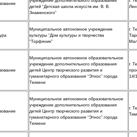
учреждение дополнительного образования
г. Т
зование
детей “Детская школа искусств им. В. В.
Лен
Знаменского”
Муниципальное автономное учреждение
г. Т
ура
культуры “Дом культуры и творчества
Тар
“Торфяник”
Мал
Муниципальное автономное образовательное
учреждение дополнительного образования
г. Т
зование
детей Центр творческого развития и
про
гуманитарного образования “Этнос” города
14/
Тюмени
Муниципальное автономное образовательное
учреждение дополнительного образования
г. Т
зование
детей Центр творческого развития и
Тим
гуманитарного образования “Этнос” города
Тюмени