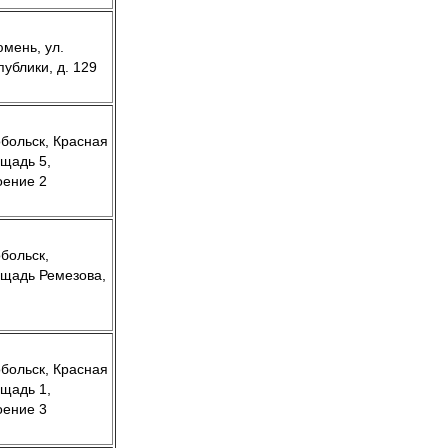
юмень, ул.
публики, д. 129
Тобольск, Красная
щадь 5,
оение 2
обольск,
щадь Ремезова,
Тобольск, Красная
щадь 1,
оение 3