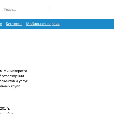
о
Контакты
Мобильная версия
ом Министерства
б утверждении
объектов и услуг
льных групп
2017г.
даний и