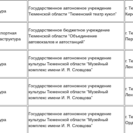
Государственное автономное учреждение
г. Т
ура
Тюменской области “Тюменский театр кукол”
Кир
Государственное бюджетное учреждение
спортная
г. Т
Тюменской области “Объединение
аструктура
Пер
автовокзалов и автостанций”
Государственное автономное учреждение
г. Т
ура
культуры Тюменской области “Музейный
Лен
комплекс имени И. Я. Словцова”
Государственное автономное учреждение
г. Т
ура
культуры Тюменской области “Музейный
Лен
комплекс имени И. Я. Словцова”
Государственное автономное учреждение
г. Т
ура
культуры Тюменской области “Музейный
Орд
комплекс имени И. Я. Словцова”