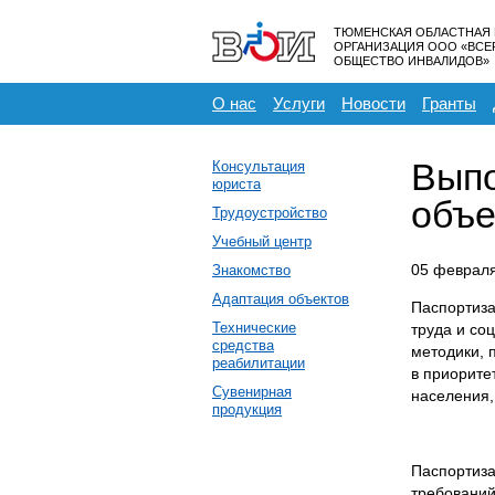
ТЮМЕНСКАЯ ОБЛАСТНАЯ
ОРГАНИЗАЦИЯ ООО «ВС
ОБЩЕСТВО ИНВАЛИДОВ»
О нас
Услуги
Новости
Гранты
Выпо
Консультация
юриста
объе
Трудоустройство
Учебный центр
05 феврал
Знакомство
Адаптация объектов
Паспортиза
Технические
труда и со
средства
методики, 
реабилитации
в приорите
Сувенирная
населения,
продукция
Паспортиза
требований