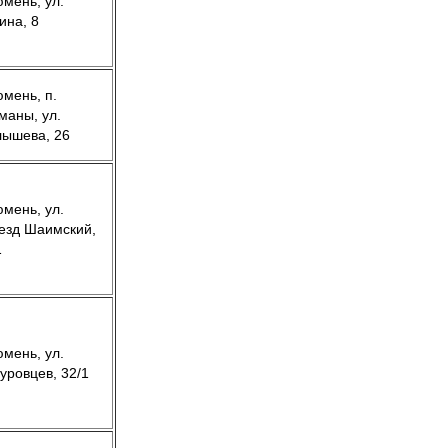
юмень, ул.
ина, 8
юмень, п.
маны, ул.
ышева, 26
юмень, ул.
езд Шаимский,
1
юмень, ул.
уровцев, 32/1