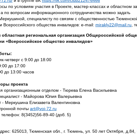
i-72.ru/
и в группе ВК
https://vk.com/club212476466
осы по условиям участия в Проекте, мастер-классах и областном з
а по вопросам информационного сотрудничества можно задать
Меркушиной, специалисту по связям с общественностью Тюменско
и Всероссийского общества инвалидов: e-mail:
mirakly22@mail.ru
, 
 областная региональная организация Общероссийской общ
ии «Всероссийское общество инвалидов»
боты:
к-четверг с 9:00 до 18:00
9:00 до 17:00
00 до 13:00 часов
оры проекта
я организационным отделом - Тюрева Елена Васильевна
пециалист - Майорова Юлия Валерьевна
 - Меркушина Елизавета Валентиновна
тронной почты
art@voi-72.ru
 телефон: 8(3452)56-89-40 (доб. 5)
рес: 625013, Тюменская обл., г. Тюмень, ул. 50 лет Октября, д.84, 