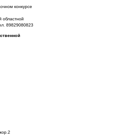
аочном конкурсе
й областной
тел. 89829080823
ественной
кор.2