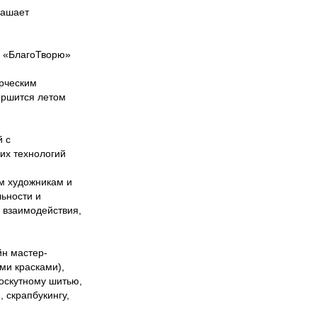
лашает
я «БлагоТворю»
орческим
ершится летом
й с
их технологий
м художникам и
ьности и
 взаимодействия,
йн мастер-
ми красками),
лоскутному шитью,
 скрапбукингу,