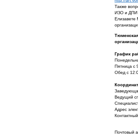
http://art.vo
Также вопр
ИЗО и ДПИ 
Елизавете 
организаци
Тюменская
организац
График ра
Понедельни
Пятница с 
Обед с 12:
Координат
Заведующа
Ведущий с
Специалист
Адрес элек
Контактный
Почтовый ад