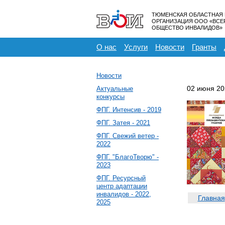
ТЮМЕНСКАЯ ОБЛАСТНАЯ
ОРГАНИЗАЦИЯ ООО «ВС
ОБЩЕСТВО ИНВАЛИДОВ»
О нас
Услуги
Новости
Гранты
Новости
02 июня 20
Актуальные
конкурсы
ФПГ. Интенсив - 2019
ФПГ. Затея - 2021
ФПГ. Свежий ветер -
2022
ФПГ. "БлагоТворю" -
2023
ФПГ. Ресурсный
центр адаптации
инвалидов - 2022,
Главная
2025