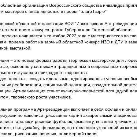
областная организация Всероссийского общества инвалидов приг
 и мастеров с инвалидностью в проект "БлагоТворю"
енской областной организации ВОИ "Инклюзивная Арт-резиденци
ителем второго конкурса гранта Губернатора Тюменской области.
 проекта начинается в сентябре 2022 года с мастер-классов по тв
ям, приема работ на заочный областной конкурс ИЗО и ДПИ и зав
тной выставкой.
нция – это новый формат работы творческой мастерской для люде
тью, освоение участниками традиционных и современных творческ
льного искусства и прикладного творчества.
дея проекта – создать идеальные, адаптированные условия особы
ля их реабилитации, социальной адаптации, созидательной деятел
ации. Арт-резиденция станет культурно-творческой площадкой для
том, творческого роста участников.
льная программа Арт-резиденции включает в себя офлайн и онла
деоуроки по живописи (рисование картин акварельными и акриловы
осписи тарелок и росписи футболок, фьюзингу, вязанию крючком, 
тике, свит-дизайну, фоамирану, изготовлению украшений из камня,
 спиле, рисованию шерстью, полимерной глине.