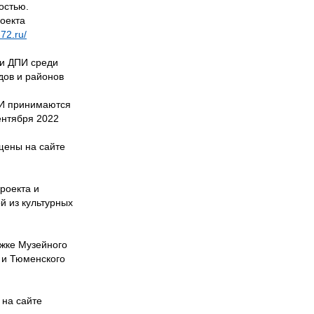
остью.
роекта
-72.ru/
 и ДПИ среди
дов и районов
ПИ принимаются
ентября 2022
щены на сайте
роекта и
й из культурных
ржке Музейного
 и Тюменского
е на сайте