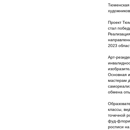
Тюменская 
художников
Проект Тюм
стал побед
Реализация
направлени
2023 облас
Арт-резиде
инвалиднос
изобразите
Основная и
мастерам д
самореализ
обмена опы
Образовате
классы, ви
точечной р
фуд-флорис
росписи на