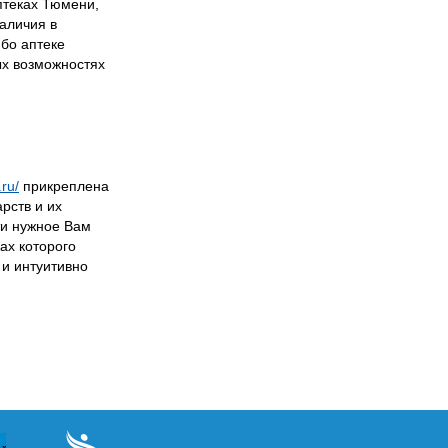
птеках Тюмени,
аличия в
ибо аптеке
х возможностях
.ru/
прикреплена
рств и их
ти нужное Вам
ах которого
 и интуитивно