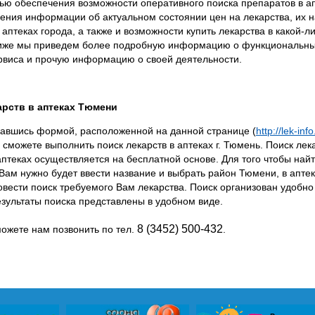
елью обеспечения возможности оперативного поиска препаратов в а
ения информации об актуальном состоянии цен на лекарства, их н
 аптеках города, а также и возможности купить лекарства в какой-л
иже мы приведем более подробную информацию о функциональны
рвиса и прочую информацию о своей деятельности.
арств в аптеках Тюмени
авшись формой, расположенной на данной странице (
http://lek-info
 сможете выполнить поиск лекарств в аптеках г. Тюмень. Поиск лека
аптеках осуществляется на бесплатной основе. Для того чтобы най
 Вам нужно будет ввести название и выбрать район Тюмени, в аптек
овести поиск требуемого Вам лекарства. Поиск организован удобно
езультаты поиска представлены в удобном виде.
8 (3452) 500-432
можете нам позвонить по тел.
.