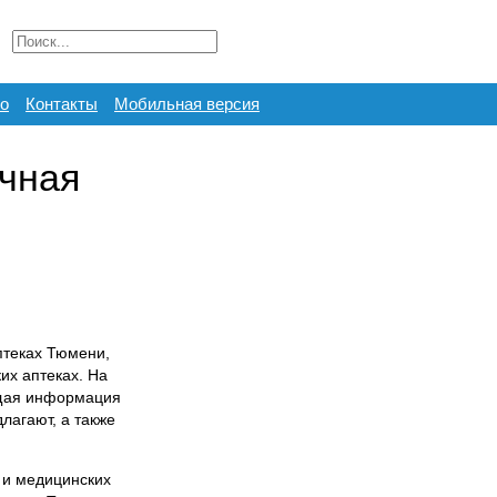
о
Контакты
Мобильная версия
очная
птеках Тюмени,
ких аптеках. На
ющая информация
лагают, а также
 и медицинских