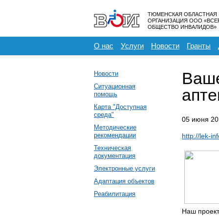
ТЮМЕНСКАЯ ОБЛАСТНАЯ
ОРГАНИЗАЦИЯ ООО «ВС
ОБЩЕСТВО ИНВАЛИДОВ»
О нас
Услуги
Новости
Гранты
Ваше
Новости
Ситуационная
апте
помощь
Карта "Доступная
среда"
05 июня 20
Методические
рекомендации
http://lek-inf
Техническая
документация
Электронные услуги
Адаптация объектов
Реабилитация
Наш проект