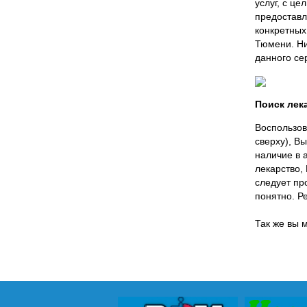
услуг, с ц
предоставл
конкретных
Тюмени. Н
данного се
Поиск лек
Воспользов
сверху), Вы
наличие в 
лекарство,
следует пр
понятно. Р
Так же вы 