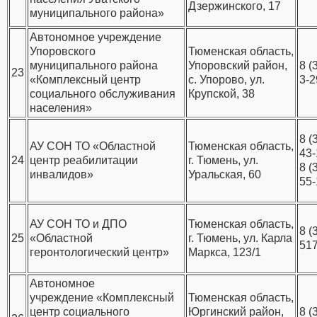
Дзержинского, 17
муниципального района»
Автономное учреждение
Упоровского
Тюменская область,
муниципального района
Упоровский район,
8 (
23
«Комплексный центр
с. Упорово, ул.
3-2
социального обслуживания
Крупской, 38
населения»
8 (
АУ СОН ТО «Областной
Тюменская область,
43-
24
центр реабилитации
г. Тюмень, ул.
8 (
инвалидов»
Уральская, 60
55-
АУ СОН ТО и ДПО
Тюменская область,
8 (
25
«Областной
г. Тюмень, ул. Карла
51
геронтологический центр»
Маркса, 123/1
Автономное
учреждение «Комплексный
Тюменская область,
центр социального
Юргинский район,
8 (