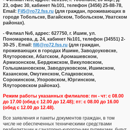
23, офис 30, кабинет №101, телефон (3456) 25-88-78,
Email:
Fil5​
@
​ro72.fss.ru
(для граждан, проживающих в
городе Тобольске, Вагайском, Тобольском, Уватском
районах).
- Филиал №6, адрес: 627750, г. Ишим, ул.
Пономарева, д. 24, кабинет №101, телефон (34551) 2-
30-25 , Email:
fil6​
@
​ro72.fss.ru
(для граждан,
проживающих в городах Ишиме, Заводоуковске,
Ялуторовске, Абатском, Аромашевском,
Армизонском, Бердюжском, Викуловском,
Голышмановском, Заводоуковском, Ишимском,
Казанском, Омутинском, Сладковском,
Сорокинском, Упоровском, Юргинском,
Ялуторовском районах).
Режим работы указанных филиалов: пн - чт: с 08.00
до 17.00 (обед с 12.00 до 12.48); пт: с 08.00 до 16.00
(обед с 12.00 до 12.48).
Все заявления и пакеты документов граждан, в том
числе не обеспеченных техническими средствами
реабилитации и санаторно-курортными путевками, будут