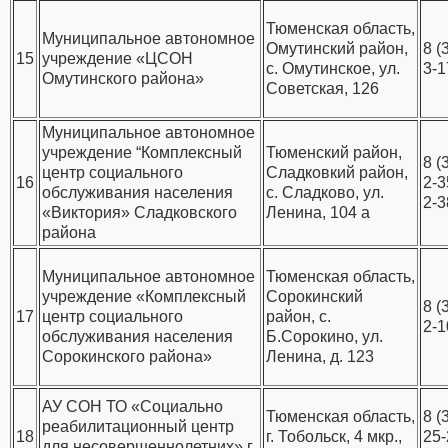
Тюменская область,
Муниципальное автономное
Омутинский район,
8 (
15
учреждение «ЦСОН
с. Омутинское, ул.
3-1
Омутинского района»
Советская, 126
Муниципальное автономное
учреждение “Комплексный
Тюменский район,
8 (
центр социального
Сладковкий район,
16
2-3
обслуживания населения
с. Сладково, ул.
2-3
«Виктория» Сладковского
Ленина, 104 а
района
Муниципальное автономное
Тюменская область,
учреждение «Комплексный
Сорокинский
8 (
17
центр социального
район, с.
2-1
обслуживания населения
Б.Сорокино, ул.
Сорокинского района»
Ленина, д. 123
АУ СОН ТО «Социально
Тюменская область,
8 (
реабилитационный центр
18
г. Тобольск, 4 мкр.,
25-
для несовершеннолетних» г.