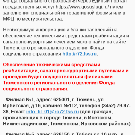
Фонда социального страхования через Единый портал
государственных услуг https://www.gosuslugi.ru/ путем
заполнения специальной интерактивной формы или в
МФЦ по месту жительства.
Необходимую информацию и бланки заявлений на
обеспечение техническими средствами реабилитации и
санаторно-курортным лечением можно найти на сайте
Тюменского регионального отделения Фонда
социального страхования
http://r72.fss.ru
.
Обеспечение техническими средствами
реабилитации, санаторно-курортными путевками и
проездом будет осуществляться филиалами
Тюменского регионального отделения Фонда
социального страхования:
- Филиал №1, адрес: 625001, г. Тюмень, ул.
Ирбитская, д.16, кабинет №112, телефон (3452) 79-97-
38, Email:
info_fil_01​
@
​ro72.fss.ru
(для граждан,
проживающих в городе Тюмени, в Исетском,
Нижнетавдинском, Тюменском, Ярковском районах).
- Филиал №5, адрес: 626150, г. Тобольск, 10 мкр., д.