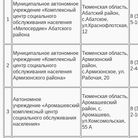
Муниципальное автономное
Тюменская область,
учреждение «Комплексный
Абатский район,
центр социального
8 (
1
с.Абатское,
обслуживания населения
5-1
ул.Краснофлотская,
«Милосердие» Абатского
12
района
Муниципальное автономное
Тюменская область,
учреждение «Комплексный
Армизонский
8 (
2
центр социального
район,
2-4
обслуживания населения
с.Армизонское, ул.
Армизонского района»
Рабочая, 20
Тюменская область,
Автономное
Аромашевский
учреждение «Аромашевский
район, с.
8 (
3
комплексный центр
Аромашево,
2-1
социального обслуживания
ул.Комсомольская,
населения»
55 А