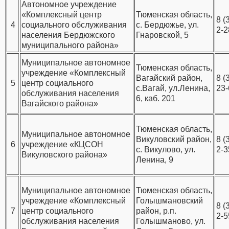
Автономное учреждение
«Комплексный центр
Тюменская область,
8 (
4
социального обслуживания
с. Бердюжье, ул.
2-2
населения Бердюжского
Гнаровской, 5
муниципального района»
Муниципальное автономное
Тюменская область,
учреждение «Комплексный
Вагайский район,
8 (
5
центр социального
с.Вагай, ул.Ленина,
23-
обслуживания населения
6, каб. 201
Вагайского района»
Тюменская область,
Муниципальное автономное
Викуловский район,
8 (
6
учреждение «КЦСОН
с. Викулово, ул.
2-3
Викуловского района»
Ленина, 9
Муниципальное автономное
Тюменская область,
учреждение «Комплексный
Голышмановский
8 (
7
центр социального
район, р.п.
2-5
обслуживания населения
Голышманово, ул.