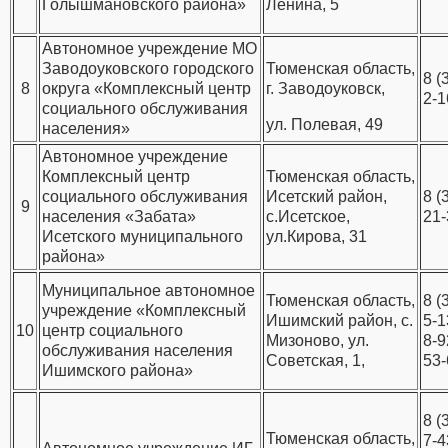
Голышмановского района»
Ленина, 5
Автономное учреждение МО
Заводоуковского городского
Тюменская область,
8 (
8
округа «Комплексный центр
г. Заводоуковск,
2-1
социального обслуживания
ул. Полевая, 49
населения»
Автономное учреждение
Комплексный центр
Тюменская область,
социального обслуживания
Исетский район,
8 (
9
населения «Забата»
с.Исетское,
21-
Исетского муниципального
ул.Кирова, 31
района»
Муниципальное автономное
Тюменская область,
8 (
учреждение «Комплексный
Ишимский район, с.
5-1
10
центр социального
Мизоново, ул.
8-9
обслуживания населения
Советская, 1,
53-
Ишимского района»
8 (
Тюменская область,
7-4