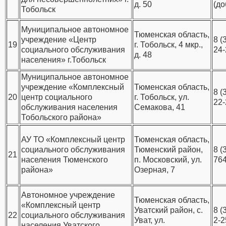
д. 50
(до
Тобольск
Муниципальное автономное
Тюменская область,
учреждение «Центр
8 (
19
г. Тобольск, 4 мкр.,
социального обслуживания
24-
д. 48
населения» г.Тобольск
Муниципальное автономное
учреждение «Комплексный
Тюменская область,
8 (
20
центр социального
г. Тобольск, ул.
22-
обслуживания населения
Семакова, 41
Тобольского района»
АУ ТО «Комплексный центр
Тюменская область,
социального обслуживания
Тюменский район,
8 (
21
населения Тюменского
п. Московский, ул.
76
района»
Озерная, 7
Автономное учреждение
Тюменская область,
«Комплексный центр
Уватский район, с.
8 (
22
социального обслуживания
Уват, ул.
2-2
населения Уватского