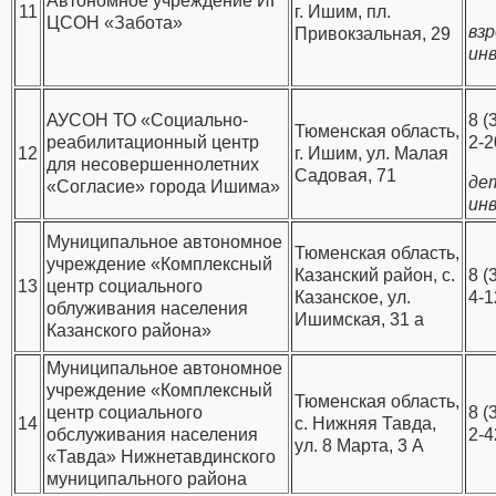
Автономное учреждение ИГ
11
г. Ишим, пл.
ЦСОН «Забота»
вз
Привокзальная, 29
ин
АУСОН ТО «Социально-
8 (
Тюменская область,
реабилитационный центр
2-2
12
г. Ишим, ул. Малая
для несовершеннолетних
Садовая, 71
де
«Согласие» города Ишима»
ин
Муниципальное автономное
Тюменская область,
учреждение «Комплексный
Казанский район, с.
8 (
13
центр социального
Казанское, ул.
4-1
облуживания населения
Ишимская, 31 а
Казанского района»
Муниципальное автономное
учреждение «Комплексный
Тюменская область,
центр социального
8 (
14
с. Нижняя Тавда,
обслуживания населения
2-4
ул. 8 Марта, 3 А
«Тавда» Нижнетавдинского
муниципального района