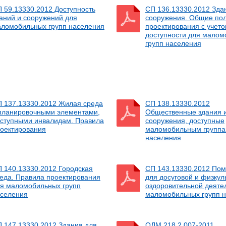
 59.13330.2012 Доступность
СП 136.13330.2012 Зда
аний и сооружений для
сооружения. Общие по
ломобильных групп населения
проектирования с учет
доступности для мало
групп населения
 137.13330.2012 Жилая среда
СП 138.13330.2012
планировочными элементами,
Общественные здания 
ступными инвалидам. Правила
сооружения, доступные
оектирования
маломобильным групп
населения
 140.13330.2012 Городская
СП 143.13330.2012 По
еда. Правила проектирования
для досуговой и физкул
я маломобильных групп
оздоровительной деяте
селения
маломобильных групп 
 147.13330.2012 Здания для
ОДМ 218.2.007-2011