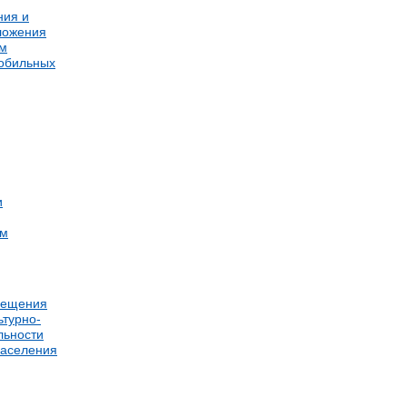
ния и
ложения
ом
мобильных
и
ам
мещения
ьтурно-
льности
населения