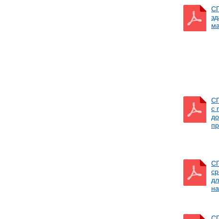
СП
зд
ма
СП
с 
до
пр
СП
ср
дл
на
СП