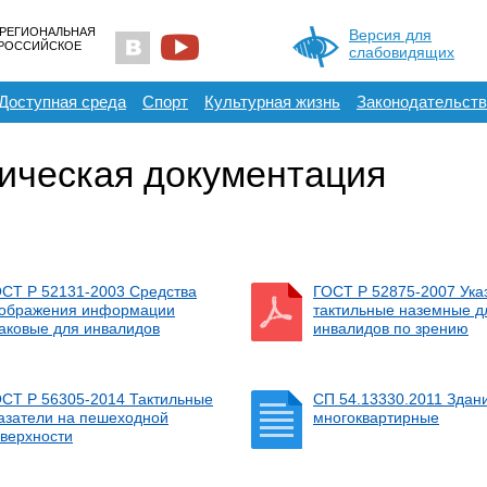
 РЕГИОНАЛЬНАЯ
Версия для
ЕРОССИЙСКОЕ
слабовидящих
Доступная среда
Спорт
Культурная жизнь
Законодательств
ическая документация
СТ Р 52131-2003 Средства
ГОСТ Р 52875-2007 Ука
тображения информации
тактильные наземные д
аковые для инвалидов
инвалидов по зрению
СТ Р 56305-2014 Тактильные
СП 54.13330.2011 Здан
азатели на пешеходной
многоквартирные
верхности