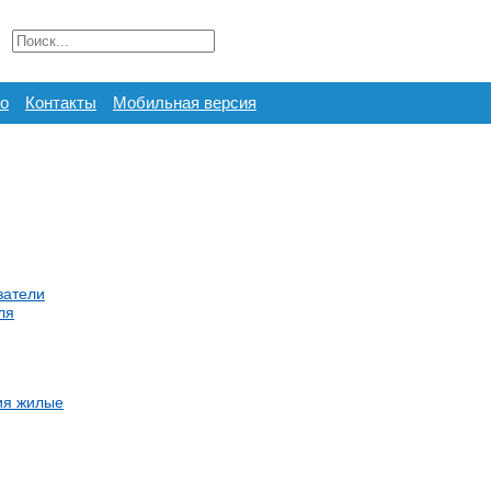
о
Контакты
Мобильная версия
затели
ля
ия жилые