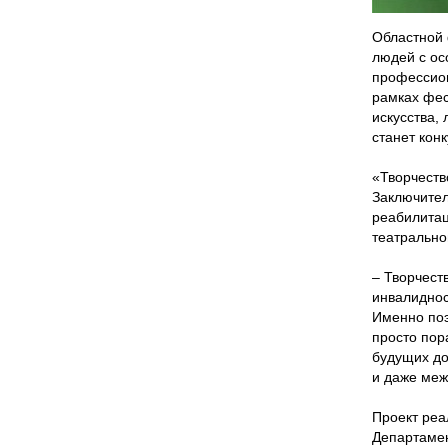
Областной 
людей с ос
профессион
рамках фес
искусства,
станет кон
«Творчеств
Заключител
реабилитац
театрально
– Творчест
инвалиднос
Именно поэ
просто пор
будущих до
и даже меж
Проект реа
Департамен