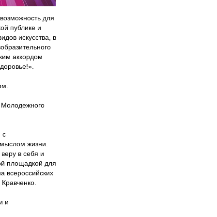
 возможность для
ой публике и
дов искусства, в
зобразительного
рким аккордом
доровье!».
ом.
х Молодежного
 с
смыслом жизни.
веру в себя и
вой площадкой для
а всероссийских
 Кравченко.
и и