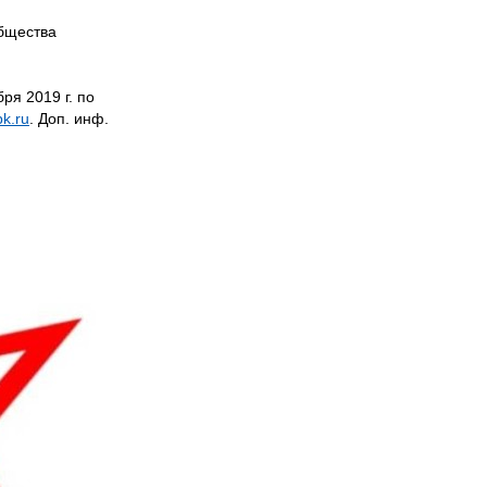
общества
ря 2019 г. по
k.ru
. Доп. инф.