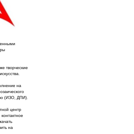
иченными
уры
кже творческие
искусства.
олнение на
розаического
во (ИЗО, ДПИ).
стной центр
, контактное
качать
ить на