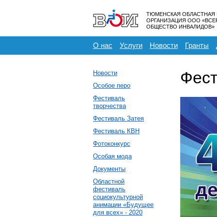
ТЮМЕНСКАЯ ОБЛАСТНАЯ
ОРГАНИЗАЦИЯ ООО «ВС
ОБЩЕСТВО ИНВАЛИДОВ»
О нас
Услуги
Новости
Гранты
Фест
Новости
Особое перо
Фестиваль
творчества
Фестиваль Затея
Фестиваль КВН
Фотоконкурс
Особая мода
Документы
Областной
фестиваль
социокультурной
анимации «Будущее
для всех» - 2020