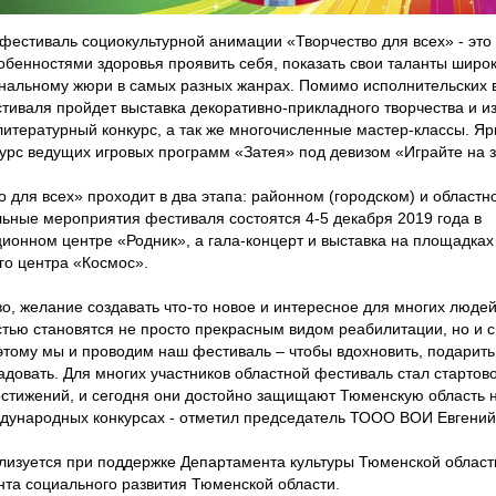
фестиваль социокультурной анимации «Творчество для всех» - это
обенностями здоровья проявить себя, показать свои таланты широк
альному жюри в самых разных жанрах. Помимо исполнительских ви
тиваля пройдет выставка декоративно-прикладного творчества и и
 литературный конкурс, а так же многочисленные мастер-классы. Я
курс ведущих игровых программ «Затея» под девизом «Играйте на з
о для всех» проходит в два этапа: районном (городском) и областн
ьные мероприятия фестиваля состоятся 4-5 декабря 2019 года в
ионном центре «Родник», а гала-концерт и выставка на площадка
го центра «Космос».
во, желание создавать что-то новое и интересное для многих людей
тью становятся не просто прекрасным видом реабилитации, но и 
тому мы и проводим наш фестиваль – чтобы вдохновить, подарить 
адовать. Для многих участников областной фестиваль стал старто
стижений, и сегодня они достойно защищают Тюменскую область н
дународных конкурсах - отметил председатель ТООО ВОИ Евгений
лизуется при поддержке Департамента культуры Тюменской област
та социального развития Тюменской области.