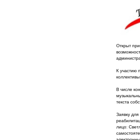
Открыт при
возможност
администр
К участию 
коллективы
В числе ко
музыкальны
текста соб
Заявку для
реабилитац
лицо: Свет
самостояте
электронны