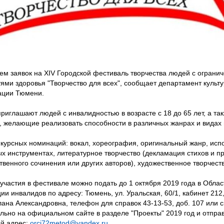
ем заявок на XIV Городской фестиваль творчества людей с огран
ями здоровья "Творчество для всех", сообщает департамент культ
ации Тюмени.
приглашают людей с инвалидностью в возрасте с 18 до 65 лет, а та
, желающие реализовать способности в различных жанрах и видах 
нкурсных номинаций: вокал, хореография, оригинальный жанр, исп
х инструментах, литературное творчество (декламация стихов и п
ственного сочинения или других авторов), художественное творчест
 участия в фестивале можно подать до 1 октября 2019 года в Обла
ии инвалидов по адресу: Тюмень, ул. Уральская, 60/1, кабинет 212
лана Александровна, телефон для справок 43-13-53, доб. 107 или с
льно на официальном сайте в разделе "Проекты" 2019 год и отправ
й адрес:
orci72metod@yandex.ru
.