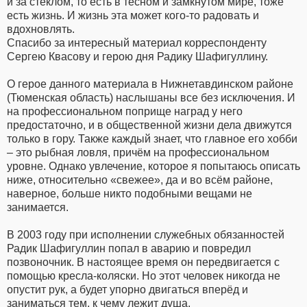
и за стеклом, то есть в тесном и замкнутом мире, тоже
есть жизнь. И жизнь эта может кого-то радовать и
вдохновлять.
Спасибо за интересный материал корреспонденту
Сергею Квасову и герою дня Радику Шафигуллину.
О герое данного материала в Нижнетавдинском районе
(Тюменская область) наслышаны все без исключения. И
на профессиональном поприще наград у него
предостаточно, и в общественной жизни дела движутся
только в гору. Также каждый знает, что главное его хобби
– это рыбная ловля, причём на профессиональном
уровне. Однако увлечение, которое я попытаюсь описать
ниже, относительно «свежее», да и во всём районе,
наверное, больше никто подобными вещами не
занимается.
В 2003 году при исполнении служебных обязанностей
Радик Шафигуллин попал в аварию и повредил
позвоночник. В настоящее время он передвигается с
помощью кресла-коляски. Но этот человек никогда не
опустит рук, а будет упорно двигаться вперёд и
заниматься тем, к чему лежит душа.