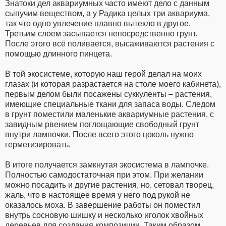
Знатоки дел аквариумных часто имеют дело с данным
сыпучим веществом, а у Радика целых три аквариума,
так что одно увлечение плавно вытекло в другое.
Третьим слоем засыпается непосредственно грунт.
После этого всё поливается, высаживаются растения с
помощью длинного пинцета.
В той экосистеме, которую наш герой делал на моих
глазах (и которая разрастается на столе моего кабинета),
первым делом были посажены суккуленты – растения,
имеющие специальные ткани для запаса воды. Следом
в грунт поместили маленькие аквариумные растения, с
завидным рвением поглощающие свободный грунт
внутри лампочки. После всего этого цоколь нужно
герметизировать.
В итоге получается замкнутая экосистема в лампочке.
Полностью самодостаточная при этом. При желании
можно посадить и другие растения, но, сетовал творец,
жаль, что в настоящее время у него под рукой не
оказалось моха. В завершение работы он поместил
внутрь сосновую шишку и несколько иголок хвойных
деревьев для создания композиции. Таким образом,