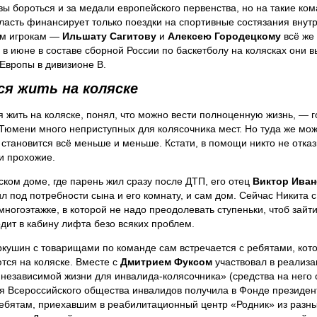
вы бороться и за медали европейского первенства, но на такие ко
ласть финансирует только поездки на спортивные состязания внутр
ум игрокам —
Ильшату Сагитову
и
Алексею Городецкому
всё же
 в июне в составе сборной России по баскетболу на колясках они 
Европы в дивизионе B.
ся жить на коляске
 жить на коляске, понял, что можно вести полноценную жизнь, — г
 Тюмени много неприступных для колясочника мест. Но туда же мож
, становится всё меньше и меньше. Кстати, в помощи никто не отка
ни прохожие.
ском доме, где парень жил сразу после ДТП, его отец
Виктор Ива
л под потребности сына и его комнату, и сам дом. Сейчас Никита 
многоэтажке, в которой не надо преодолевать ступеньки, чтоб зайти
одит в кабину лифта безо всяких проблем.
кушин с товарищами по команде сам встречается с ребятами, кот
тся на коляске. Вместе c
Дмитрием Фуксом
участвовал в реализа
независимой жизни для инвалида-колясочника» (средства на него 
я Всероссийского общества инвалидов получила в Фонде президент
ебятам, приехавшим в реабилитационный центр «Родник» из разн