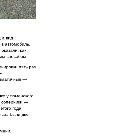
 а вид
 в автомобиль.
Показали, как
тим способом.
енировки пять раз
—
авматичные —
лке у тюменского
е соперники —
этого года
нса» были две
юмени.