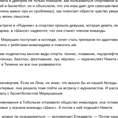
кита и Дмитрий не только показали, как пользоваться спортивной к
ей в баскетбол, но и объяснили, что эта игра даёт для самочувствия
 очень важно при их проблемах), как помогает обрести чувство увер
ь жизнь смыслом.
встречи в «Роднике» в спортзал пришла девушка, которая девять лет
дома, в «Шансе» надеются, что она станет членом команды.
у Меркушин поступает в колледж, хочет стать тренером по адаптивн
тать с ребятами-инвалидами и помогать им.
м подвластны многие виды спорта: теннис, плавание, пауэрлифтинг
олясках, биатлон, фехтование, лук, кёрлинг, — перечисляет Никита 
 в Тюмени не все они развиваются.
азговорчив. Если не Лиза, не знаю, что вышло бы из нашей беседы.
нтервью, она решила тоже пойти на встречу с журналистом. И расск
ась с баскетболистом Меркушиным.
ревнования в Тобольске отправило общество инвалидов, она готови
рвью у игроков команды «Шанс». А потом к ней подошёл Никита.
 можно ли познакомиться, — вспоминает Елизавета. — Потом на