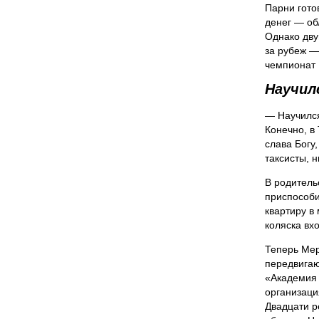
Парни гото
денег — об
Однако дв
за рубеж —
чемпионат 
Научил
— Научился
Конечно, в
слава Богу
таксисты, 
В родитель
приспособи
квартиру в 
коляска вх
Теперь Мер
передвигаю
«Академия 
организаци
Двадцати р