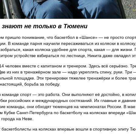
 знают не только в Тюмени
м пришло понимание, что баскетбол в «Шансе» — не просто спорт,
ии. В команде парня научили пересаживаться из коляски в коляску,
зобраться, какая коляска удобнее для спорта, какая — для жизни. 
хитром устройстве взбираться по лестнице, Никита даже овладел э
14 человек вместе с капитаном и тренером. Здесь всё серьёзно. Тр
Две из них в тренажёрном зале — надо укреплять спину, руки. Три 
ольной площадке. Эти тренировки тяжелее тренажёрки и более тр
 настоящий, борьба за победу.
в команде спорт — это работа. Они выполняют её достойно, в копи
бки российских и международных состязаний. Их главные и давни
кие команды, они обходят тюменцев на чемпионатах России. В мае 
м Кубке Санкт-Петербурга по баскетболу на колясках впереди «Ша
 города на Неве.
у баскетболисты на колясках впервые вошли в спортивную элиту Т