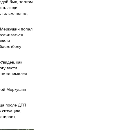
одой был, толком
есть люди,
 только понял,
» Меркушин попал
есаживаться
авили
 баскетболу
Увидев, как
огу вести
 не занимался.
рой Меркушин
яца после ДТП
ю ситуацию,
стирает,