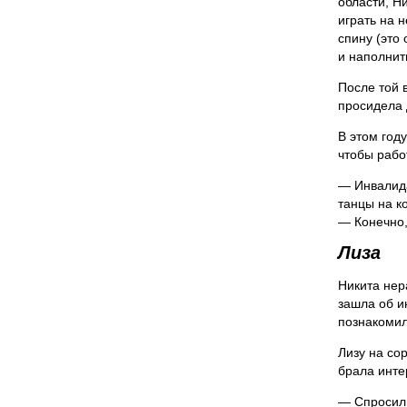
области, Ни
играть на н
спину (это
и наполнит
После той 
просидела 
В этом год
чтобы рабо
— Инвалида
танцы на к
— Конечно,
Лиза
Никита нер
зашла об и
познакомил
Лизу на со
брала инте
— Спросил,