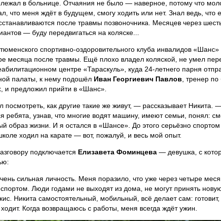
лежал в больнице. Отчаяния не было — наверное, потому что мол
л, что меня ждёт в будущем, смогу ходить или нет. Знал ведь, что 
сстанавливаются после травмы позвоночника. Месяцев через шесть
иантов — буду передвигаться на коляске...
 тюменского спортивно-оздоровительного клуба инвалидов «Шанс
ре месяца после травмы. Ещё плохо владел коляской, не умел пер
реабилитационном центре «Тараскуль», куда 24-летнего парня отпр
ной палаты, к нему подошёл
Иван Георгиевич Павлов
, тренер по
х, и предложил прийти в «Шанс».
 посмотреть, как другие такие же живут, — рассказывает Никита. —
я ребята, узнав, что многие водят машину, имеют семьи, понял: см
й образ жизни. И я остался в «Шансе». До этого серьёзно спортом
школе ходил на карате — вот, пожалуй, и весь мой опыт.
азговору подключается
Елизавета Фоминцева
— девушка, с кото
ью:
чень сильная личность. Меня поразило, что уже через четыре мес
 спортом. Люди годами не выходят из дома, не могут принять нову
кис. Никита самостоятельный, мобильный, всё делает сам: готовит, 
 ходит. Когда возвращаюсь с работы, меня всегда ждёт ужин.