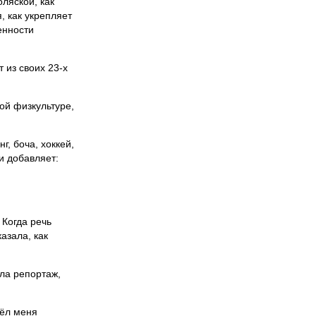
оляской, как
, как укрепляет
енности
 из своих 23-х
ой физкультуре,
, боча, хоккей,
и добавляет:
 Когда речь
азала, как
ла репортаж,
шёл меня