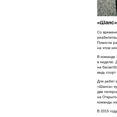
«Шанс»
Со времене
реабилитац
Помогли ра
на этом не
В команде 
в неделю. 
на баскетб
ведь спорт
Для ребят 
«Шанса» ку
две питерс
на Открыто
команды из
В 2015 год