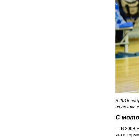
В 2015 го
из архива 
С мото
— В 2009-м
что и торм