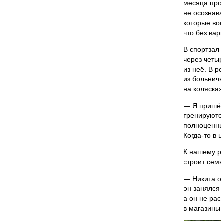
месяца про
не осознава
которые во
что без вар
В спортзал
через четы
из неё. В 
из больнич
на коляска
— Я пришёл
тренируютс
полноценны
Когда-то в 
К нашему р
строит сем
— Никита о
он занялся
а он не рас
в магазины