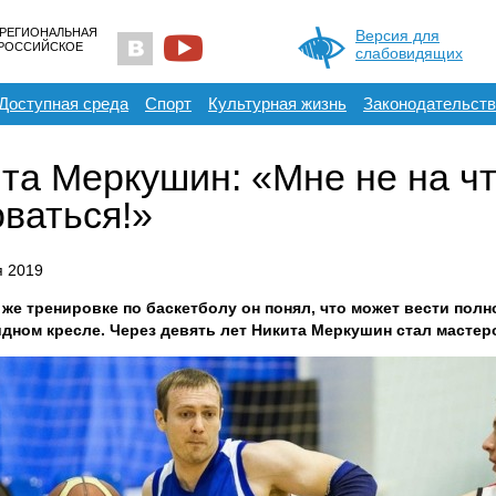
 РЕГИОНАЛЬНАЯ
Версия для
ЕРОССИЙСКОЕ
слабовидящих
Доступная среда
Спорт
Культурная жизнь
Законодательств
та Меркушин: «Мне не на ч
ваться!»
я 2019
 же тренировке по баскетболу он понял, что может вести пол
идном кресле. Через девять лет Никита Меркушин стал мастер