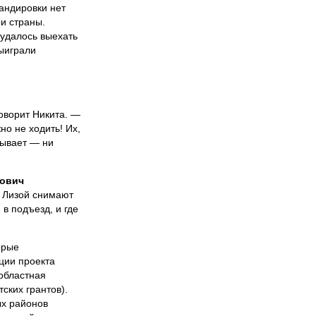
мандировки нет
и страны.
 удалось выехать
выиграли
оворит Никита. —
но не ходить! Их,
зывает — ни
нович
с Лизой снимают
 в подъезд, и где
орые
ции проекта
областная
ских грантов).
ых районов