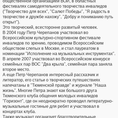
общественной организацией ВОИ, в областных
фестивалях самодеятельного творчества инвалидов
("Творчество для всех", "Салют Победы", "Я радость в
творчестве и дружбе нахожу", "Добру и пониманию путь
открыт").
Это творческий, всесторонне развитый человек.
В 2004 году Петр Черепанов участвовал во
Всероссийском культурно-спортивном фестивале
инвалидов по зрению, проводимом Всероссийским
обществом слепых в Москве, и стал лауреатом в
номинации "Исполнение на музыкальных инструментах".
В апреле 2007 участвовал во Всероссийском конкурсе
семейных пар ВОС "Два крыла", семейная пара заняла
второе место.
А еще Петр Черепанов интересный рассказчик и
литератор, его статьи о творческих путешествиях
напечатаны в "Тюменской правде" и журнале "Наша
жизнь". Многие Петра знают как большого друга
Тюменского клуба общения молодых инвалидов
"Горизонт", где он неоднократно проводил литературно-
музыкальные гостиные для ребят и участвовал в
концертах клуба.
Также музыкант организует благотворительные