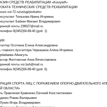
АЗИН СРЕДСТВ РЕАБИЛИТАЦИИ «Kostyleff»
РОКАТА ТЕХНИЧЕСКИХ СРЕДСТВ РЕАБИЛИТАЦИИ
esurs.voi-72.ru/uslugi/prokattsr
нсультант Тюнькова Ирина Игоревна
онсультант Бабкин Михаил Владимирович
ронной почты 238027@mail.ru
телефон 8(3452)56-89-40 (доб. 1)
РИЯ
галтер Осоткина Елена Александровна
 главного бухгалтера Черкашина Алёна Игоревна
рбабаева Айнагуль
кассир Желтовская Анна Вячеславовна
ронной почты voi.buh@mail.ru
телефон 8(3452)56-89-40 (доб. 6)
РАЦИЯ СПОРТА ЛИЦ С ПОРАЖЕНИЕМ ОПОРНО-ДВИГАТЕЛЬНОГО АП
Й ОБЛАСТИ»
ь Правления Кравченко Евгений Константинович
еденко Роман Валерьевич
 Лукин Игорь Владимирович