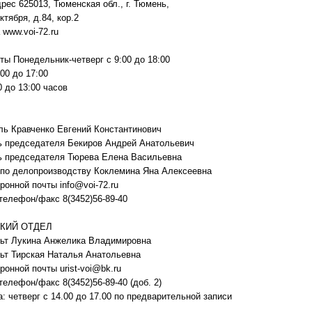
рес 625013, Тюменская обл., г. Тюмень,
ктября, д.84, кор.2
 www.voi-72.ru
ты Понедельник-четверг с 9:00 до 18:00
00 до 17:00
0 до 13:00 часов
ь Кравченко Евгений Константинович
ь председателя Бекиров Андрей Анатольевич
ь председателя Тюрева Елена Васильевна
по делопроизводству Коклемина Яна Алексеевна
ронной почты info@voi-72.ru
телефон/факс 8(3452)56-89-40
КИЙ ОТДЕЛ
ьт Лукина Анжелика Владимировна
ьт Тирская Наталья Анатольевна
ронной почты urist-voi@bk.ru
телефон/факс 8(3452)56-89-40 (доб. 2)
: четверг с 14.00 до 17.00 по предварительной записи