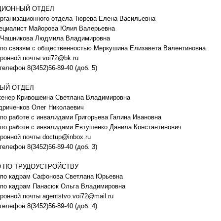
ЦИОННЫЙ ОТДЕЛ
рганизационного отдела Тюрева Елена Васильевна
ециалист Майорова Юлия Валерьевна
 Чашникова Людмила Владимировна
 по связям с общественностью Меркушина Елизавета Валентиновна
ронной почты voi72@bk.ru
телефон 8(3452)56-89-40 (доб. 5)
ЫЙ ОТДЕЛ
женер Кривошеина Светлана Владимировна
дриченков Олег Николаевич
по работе с инвалидами Григорьева Галина Ивановна
по работе с инвалидами Евтушенко Данила Константинович
ронной почты doctup@inbox.ru
телефон 8(3452)56-89-40 (доб. 3)
 ПО ТРУДОУСТРОЙСТВУ
 по кадрам Сафонова Светлана Юрьевна
 по кадрам Панасюк Ольга Владимировна
ронной почты agentstvo.voi72@mail.ru
телефон 8(3452)56-89-40 (доб. 4)