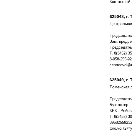
Контактный 
625048, г.
Центральна
Председате
Зам. предсе
Председате
Т. 8(3452) 3
8-958-255-92
centroovoi@r
625049, г.
Тюменская 
Председател
Бухгалтер –
КРК - Рябо
Т. 8(3452) 3
8958255923
toro.voi72@