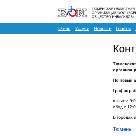
ТЮМЕНСКАЯ ОБЛАСТНАЯ
ОРГАНИЗАЦИЯ ООО «ВС
ОБЩЕСТВО ИНВАЛИДОВ»
О нас
Услуги
Новости
Гранты
Конт
Тюменская
организац
Почтовый ад
График раб
пн.-чт. с 9:
обед с 12:0
В городах 
Тюмень