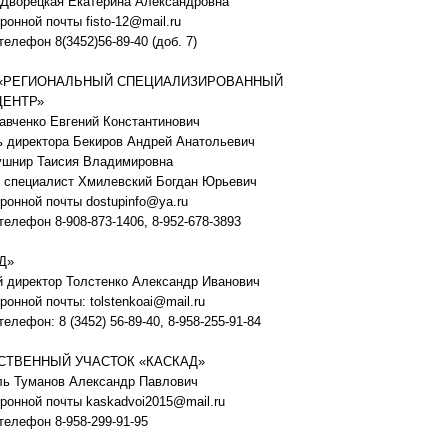
 Дворецкая Екатерина Александровна
ронной почты fisto-12@mail.ru
телефон 8(3452)56-89-40 (доб. 7)
 «РЕГИОНАЛЬНЫЙ СПЕЦИАЛИЗИРОВАННЫЙ
ЦЕНТР»
авченко Евгений Константинович
 директора Бекиров Андрей Анатольевич
ушнир Таисия Владимировна
й специалист Хмилевский Богдан Юрьевич
ронной почты dostupinfo@ya.ru
телефон 8-908-873-1406, 8-952-678-3893
Д»
 директор Толстенко Александр Иванович
ронной почты: tolstenkoai@mail.ru
елефон: 8 (3452) 56-89-40, 8-958-255-91-84
СТВЕННЫЙ УЧАСТОК «КАСКАД»
ль Туманов Александр Павлович
ронной почты kaskadvoi2015@mail.ru
телефон 8-958-299-91-95