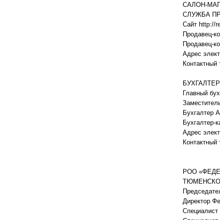
САЛОН-МАГ
СЛУЖБА П
Сайт http://r
Продавец-ко
Продавец-к
Адрес элект
Контактный 
БУХГАЛТЕ
Главный бух
Заместитель
Бухгалтер А
Бухгалтер-
Адрес элект
Контактный 
РОО «ФЕДЕ
ТЮМЕНСКО
Председател
Директор Ф
Специалист