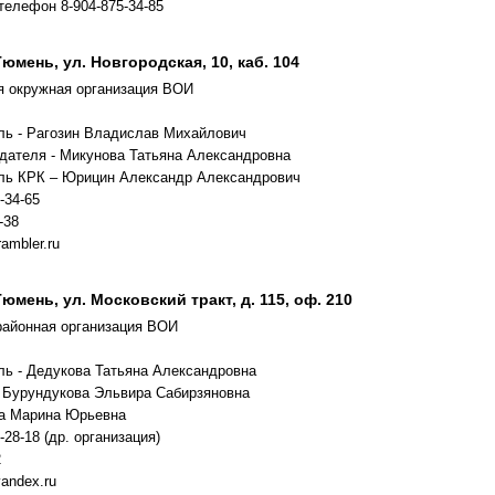
телефон 8-904-875-34-85
 Тюмень, ул. Новгородская, 10, каб. 104
я окружная организация ВОИ
ль - Рагозин Владислав Михайлович
дателя - Микунова Татьяна Александровна
ль КРК – Юрицин Александр Александрович
5-34-65
-38
ambler.ru
 Тюмень, ул. Московский тракт, д. 115, оф. 210
районная организация ВОИ
ь - Дедукова Татьяна Александровна
 Бурундукова Эльвира Сабирзяновна
ва Марина Юрьевна
0-28-18 (др. организация)
2
yandex.ru