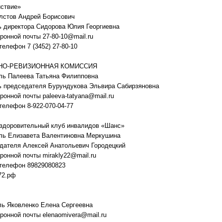
ствие»
лстов Андрей Борисович
 директора Сидорова Юлия Георгиевна
ронной почты 27-80-10@mail.ru
телефон 7 (3452) 27-80-10
НО-РЕВИЗИОННАЯ КОМИССИЯ
ль Палеева Татьяна Филипповна
ь председателя Бурундукова Эльвира Сабирзяновна
ронной почты paleeva-tatyana@mail.ru
телефон 8-922-070-04-77
оздоровительный клуб инвалидов «Шанс»
ль Елизавета Валентиновна Меркушина
дателя Алексей Анатольевич Городецкий
ронной почты mirakly22@mail.ru
 телефон 89829080823
72.рф
ль Яковленко Елена Сергеевна
ронной почты elenaomivera@mail.ru