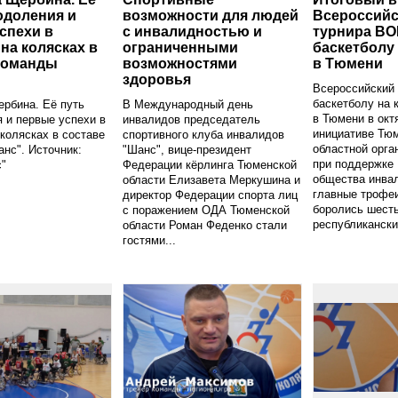
одоления и
возможности для людей
Всероссийс
спехи в
с инвалидностью и
турнира ВО
 на колясках в
ограниченными
баскетболу 
команды
возможностями
в Тюмени
здоровья
Всероссийский 
баскетболу на 
рбина. Её путь
В Международный день
в Тюмени в окт
 и первые успехи в
инвалидов председатель
инициативе Тю
 колясках в составе
спортивного клуба инвалидов
областной орга
нс". Источник:
"Шанс", вице-президент
при поддержке 
"
Федерации кёрлинга Тюменской
общества инва
области Елизавета Меркушина и
главные трофе
директор Федерации спорта лиц
боролись шесть
с поражением ОДА Тюменской
республиканских
области Роман Феденко стали
гостями...