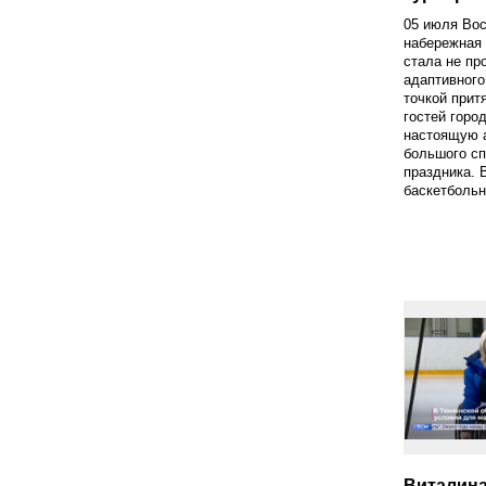
05 июля Вос
набережная
стала не пр
адаптивного
точкой прит
гостей горо
настоящую 
большого сп
праздника. 
баскетбольн
Виталина