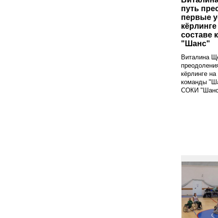
путь пре
первые у
кёрлинге
составе 
"Шанс"
Виталина Ще
преодоления
кёрлинге на
команды "Ша
СОКИ "Шанс