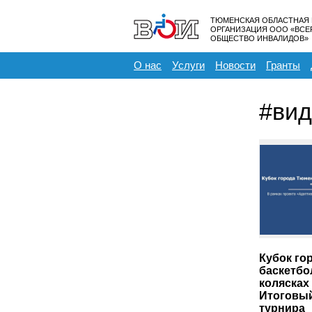
ТЮМЕНСКАЯ ОБЛАСТНАЯ
ОРГАНИЗАЦИЯ ООО «ВС
ОБЩЕСТВО ИНВАЛИДОВ»
О нас
Услуги
Новости
Гранты
#ви
Кубок го
баскетбо
колясках
Итоговы
турнира