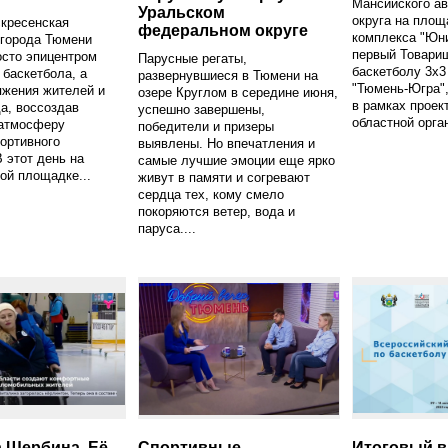
Мансийского а
Уральском
округа на площ
кресенская
федеральном округе
комплекса "Юн
 города Тюмени
первый Товарищ
осто эпицентром
Парусные регаты,
баскетболу 3x3
 баскетбола, а
развернувшиеся в Тюмени на
"Тюмень-Югра",
яжения жителей и
озере Круглом в середине июня,
в рамках проек
да, воссоздав
успешно завершены,
областной орга
атмосферу
победители и призеры
ортивного
выявлены. Но впечатления и
В этот день на
самые лучшие эмоции еще ярко
ой площадке...
живут в памяти и согревают
сердца тех, кому смело
покоряются ветер, вода и
паруса....
 Щербина. Её
Спортивные
Итоговый в