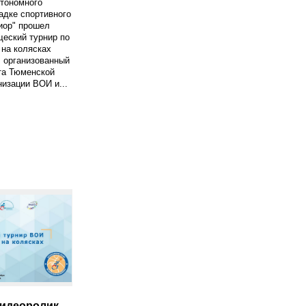
втономного
адке спортивного
иор" прошел
еский турнир по
 на колясках
 организованный
та Тюменской
низации ВОИ и...
идеоролик