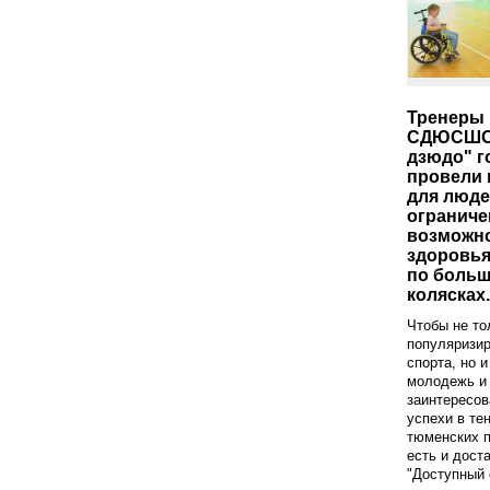
Тренеры 
СДЮСШОР
дзюдо" г
провели 
для люде
огранич
возможн
здоровья
по больш
колясках.
Чтобы не то
популяризир
спорта, но 
молодежь и
заинтересов
успехи в те
тюменских 
есть и дост
"Доступный 