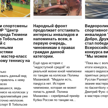
и спортсмены
Народный фронт
Видеороли
 "Центр
продолжает отстаивать
спортивног
орода Тюмени
интересы инвалидов и
инвалидов 
в Тобольске
напоминать всем, в
Добро, Дру
й с
первую очередь,
стал побед
енными
чиновникам о правах
Всероссийс
остями
граждан данной
конкурса в
 мастер-класс
категории.
"Мы можем 
ому теннису на
Ещё одна история с
"Пока мы с во
"недоступной средой" из
итоги конкурса,
реальной жизни юной чемпионки
нашего видеос
лько
по танцам на колясках Полины
приятных резул
овать данный вид
Мазановой. "Медали есть,
Руслан Рахмат
и привлечь к нему
пандуса нет. История
звание мастера
 всех
чемпионки, которая не может
по баскетболу н
авшихся, ведь
попасть домой. Полина
Дмитрий Фукс 
ннисе на колясках у
Мазанова – серебряный призёр
в мастера спорта
паралимпийцев уже
Кубка России по танцам на...
аточно неплохие.
спорт В Тобольске