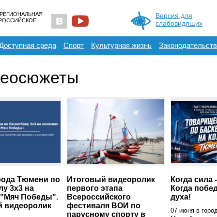
 РЕГИОНАЛЬНАЯ
Версия для
ЕРОССИЙСКОЕ
слабовидящих
Доступная среда
Спорт
Культурная жизнь
Законодательств
деосюжеты
рода Тюмени по
Итоговый видеоролик
Когда сила 
лу 3x3 на
первого этапа
Когда побед
 "Мяч Победы".
Всероссийского
духа!
й видеоролик
фестиваля ВОИ по
07 июня в горо
парусному спорту в