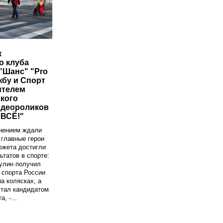
к
о клуба
"Шанс" "Pro
жбу и Спорт
ителем
кого
идеороликов
ВСЁ!"
лнением ждали
 главные герои
южета достигли
ьтатов в спорте:
улин получил
 спорта России
а колясках, а
стал кандидатом
, -...