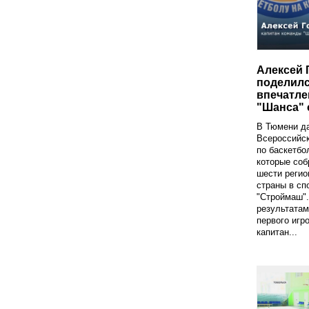
Алексей 
поделил
впечатле
"Шанса" 
В Тюмени да
Всероссийс
по баскетбо
которые соб
шести регио
страны в сп
"Строймаш".
результатам
первого игр
капитан...