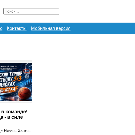
о
Контакты
Мобильная версия
- в команде!
а - в силе
де Нягань Ханты-