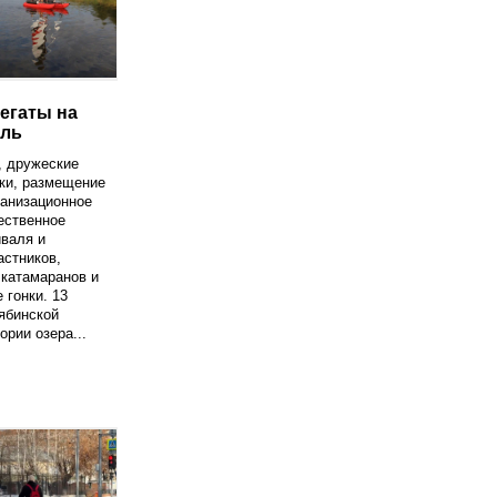
егаты на
уль
, дружеские
ки, размещение
ганизационное
ественное
валя и
астников,
 катамаранов и
 гонки. 13
ябинской
ории озера...