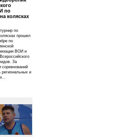
кого
И по
на колясках
турнир по
колясках прошел
ябре по
менской
низации ВОИ и
Всероссийского
лидов. За
и соревнований
 региональных и
...