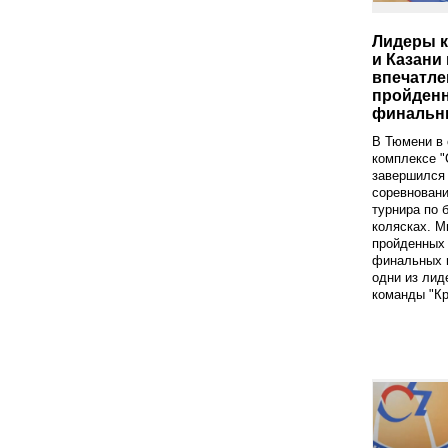
Лидеры 
и Казани
впечатле
пройденн
финальн
В Тюмени в 
комплексе 
завершился
соревновани
турнира по 
колясках. М
пройденных 
финальных 
одни из лид
команды "Кр