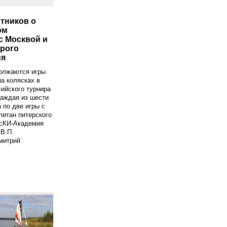
тников о
ом
с Москвой и
орого
ня
олжаются игры
на колясках в
ийского турнира
аждая из шести
 по две игры с
питан питерского
асКИ-Академия
 В.П.
митрий