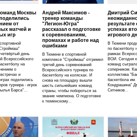
команд Москвы
Андрей Максимов -
Дмитрий Си
 поделились
тренер команды
неожиданн
нием от
"Легион-Югра"
результате 
ых матчей и
рассказал о подготовке
успехах вт
ых игр
к соревнованиям,
игрового д
промахах и работе над
спортивной
В Тюмени прод
ошибками
"Строймаш"
по баскетболу 
 четвёртый день
рамках Всеросс
В Тюмени в спортивной
й Всероссийского
ВОИ. Сегодня к
комплексе "Строймаш" отгремел
баскетболу на
команд сыграла
третий день соревнований
нением о
соперником. Ка
Всероссийского турнира по
встречах и
коллектива "Б
баскетболу на колясках. И
играх поделились
баскетбола им.
снова на площадку вышли
еров турнира - игрок
Кондрашина" Д
шесть сильнейших команд
ылья Барса"...
Ситников...
страны, чтобы побороться за
звание чемпиона. О подготовке
к тюменскому...