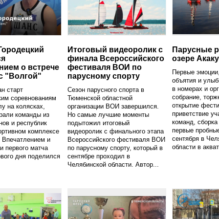
Городецкий
Итоговый видеоролик с
Парусные р
ся
финала Всероссийского
озере Акак
нием о встрече
фестиваля ВОИ по
Первые эмоции
с "Волгой"
парусному спорту
объятия и улыб
в номерах и ор
н старт
Сезон парусного спорта в
собрание, торж
ким соревнованиям
Тюменской областной
открытие фести
лу на колясках,
организации ВОИ завершился.
приветствие уч
рали команды из
Но самые лучшие моменты
команд, сборка
нов и республик
подытожил итоговый
первые пробные
ортивном комплексе
видеоролик с финального этапа
сентября в Чел
 Впечатлением и
Всероссийского фестиваля ВОИ
области в акват
и первого матча
по парусному спорту, который в
ового дня поделился
сентябре проходил в
Челябинской области. Автор...