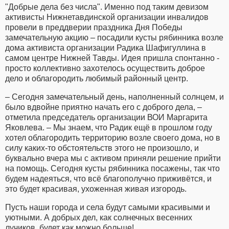
"Добрые дела без числа". Именно под таким девизом
активисты Нижнетавдинской организации инвалидов
провели в преддверии праздника Дня Победы
замечательную акцию – посадили кусты рябинника возле
дома активиста организации Радика Шафигуллина в
самом центре Нижней Тавды. Идея пришла спонтанно -
просто коллективно захотелось осуществить доброе
дело и облагородить любимый районный центр.
– Сегодня замечательный день, наполненный солнцем, и
было вдвойне приятно начать его с доброго дела, –
отметила председатель организации ВОИ Маргарита
Яковлева. – Мы знаем, что Радик ещё в прошлом году
хотел облагородить территорию возле своего дома, но в
силу каких-то обстоятельств этого не произошло, и
буквально вчера мы с активом приняли решение прийти
на помощь. Сегодня кусты рябинника посажены, так что
будем надеяться, что всё благополучно приживётся, и
это будет красивая, ухоженная живая изгородь.
Пусть наши города и села будут самыми красивыми и
уютными. А добрых дел, как солнечных весенних
лучиков, будет как можно больше!