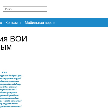
о
Контакты
Мобильная версия
ция ВОИ
вым