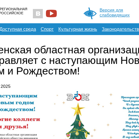
 РЕГИОНАЛЬНАЯ
Версия для
ЕРОССИЙСКОЕ
слабовидящих
Доступная среда
Спорт
Культурная жизнь
Законодательств
нская областная организа
равляет с наступающим Но
м и Рождеством!
 2025