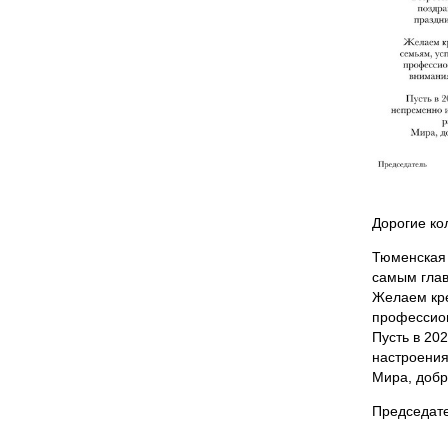
Дорогие ко
Тюменская 
самым глав
Желаем кре
профессион
Пусть в 20
настроения
Мира, добр
Председате