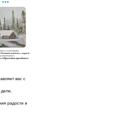
авляет вас с
 деле,
.
ния радости и