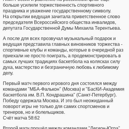
больше усилили торжественность спортивного
праздника и уважение государственному символу.
На открытии ведущая зачитала приветственное слово
председателя Всероссийского общества инвалидов,
депутата Государственной Думы Михаила Терентьева.
А после для всех прозвучал музыкальный подарок и
ведущая представила главных виновников торжества -
спортивные клубы и команды, которые в очередной раз
приехали не просто поиграть, а продемонстрировать в
самых лучших традициях баскетбола на колясках силу
духа, мастерство и безграничную любовь к любимому
делу.
Первый матч первого игрового дня состоялся между
командами "МБА-Фалькон" (Москва) и "БасКИ-Академия
баскетбола им. В.П. Кондрашина" (Санкт-Петербург).
Победу одержала Москва. И это был неожиданный
поворот игры не только для самих спортсменов и
тренеров, но и болельщиков.
Счёт матча 58:62
Второй матч прошёл между командами "Легион-Югра"