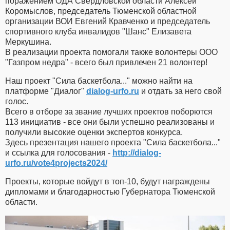
поражением ОДА Свердловской области Алексей
Коромыслов, председатель Тюменской областной
организации ВОИ Евгений Кравченко и председатель
спортивного клуба инвалидов "Шанс" Елизавета
Меркушина.
В реализации проекта помогали также волонтеры ООО
"Газпром недра" - всего был привлечен 21 волонтер!
Наш проект "Сила баскетбола..." можно найти на
платформе "Диалог"
dialog-urfo.ru
и отдать за него свой
голос.
Всего в отборе за звание лучших проектов поборются
113 инициатив - все они были успешно реализованы и
получили высокие оценки экспертов конкурса.
Здесь презентация нашего проекта "Сила баскетбола..."
и ссылка для голосования -
http://dialog-
urfo.ru/vote4projects2024/
Проекты, которые войдут в топ-10, будут награждены
дипломами и благодарностью Губернатора Тюменской
области.