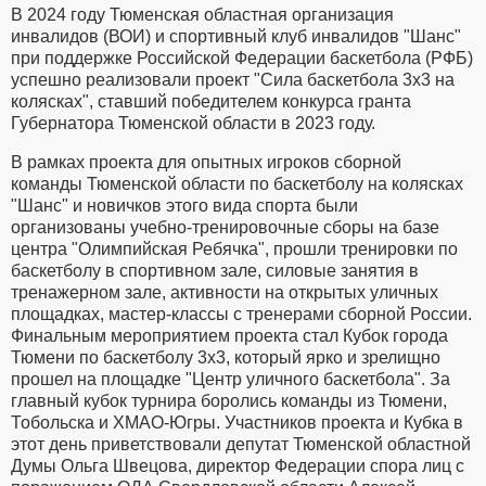
В 2024 году Тюменская областная организация
инвалидов (ВОИ) и спортивный клуб инвалидов "Шанс"
при поддержке Российской Федерации баскетбола (РФБ)
успешно реализовали проект "Сила баскетбола 3x3 на
колясках", ставший победителем конкурса гранта
Губернатора Тюменской области в 2023 году.
В рамках проекта для опытных игроков сборной
команды Тюменской области по баскетболу на колясках
"Шанс" и новичков этого вида спорта были
организованы учебно-тренировочные сборы на базе
центра "Олимпийская Ребячка", прошли тренировки по
баскетболу в спортивном зале, силовые занятия в
тренажерном зале, активности на открытых уличных
площадках, мастер-классы с тренерами сборной России.
Финальным мероприятием проекта стал Кубок города
Тюмени по баскетболу 3x3, который ярко и зрелищно
прошел на площадке "Центр уличного баскетбола". За
главный кубок турнира боролись команды из Тюмени,
Тобольска и ХМАО-Югры. Участников проекта и Кубка в
этот день приветствовали депутат Тюменской областной
Думы Ольга Швецова, директор Федерации спора лиц с