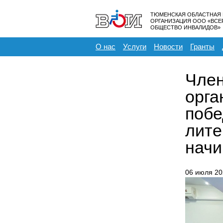
ТЮМЕНСКАЯ ОБЛАСТНАЯ
ОРГАНИЗАЦИЯ ООО «ВС
ОБЩЕСТВО ИНВАЛИДОВ»
О нас
Услуги
Новости
Гранты
Член
орга
побе
лите
начи
06 июля 20