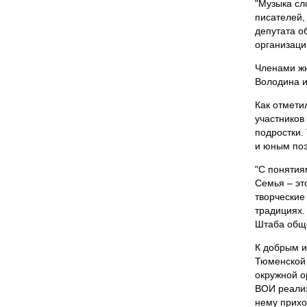
"Музыка сл
писателей,
депутата о
организаци
Членами жю
Володина и
Как отмети
участников
подростки.
и юным поэ
"С понятия
Семья – эт
творческие
традициях.
Штаба обще
К добрым и
Тюменской 
окружной о
ВОИ реализ
нему прихо