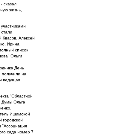
- сказал
сную жизнь,
 участниками
 стали
 Квасов, Алексей
ко, Ирина
полный список
лова" Ольги
здника День
и получили на
 и ведущая
екта "Областной
й Думы Ольга
ченко,
атель Ишимской
й городской
и "Ассоциация
ого сада номер 7