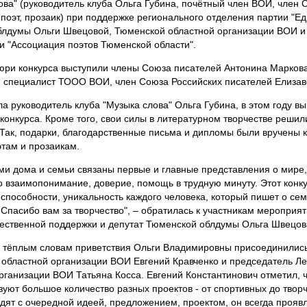
ова" (руководитель клуба Ольга Губина, почётный член ВОИ, член 
 поэт, прозаик) при поддержке регионального отделения партии "Ед
блдумы Ольги Швецовой, Тюменской областной организации ВОИ 
и "Ассоциация поэтов Тюменской области".
ри конкурса выступили члены Союза писателей Антонина Маркова
 специалист ТООО ВОИ, член Союза Российских писателей Елиза
ла руководитель клуба "Музыка слова" Ольга Губина, в этом году в
 конкурса. Кроме того, свои силы в литературном творчестве решил
 Так, подарки, благодарственные письма и дипломы были вручены к
там и прозаикам.
ми дома и семьи связаны первые и главные представления о мире,
о взаимопонимание, доверие, помощь в трудную минуту. Этот конк
 способности, уникальность каждого человека, который пишет о се
 Спасибо вам за творчество", – обратилась к участникам мероприя
ственной поддержки и депутат Тюменской облдумы Ольга Швецов
 тёплым словам приветствия Ольги Владимировны присоединилис
областной организации ВОИ Евгений Кравченко и председатель Л
рганизации ВОИ Татьяна Косса. Евгений Константинович отметил, ч
уют большое количество разных проектов - от спортивных до творче
дят с очередной идеей, предложением, проектом, он всегда проявл