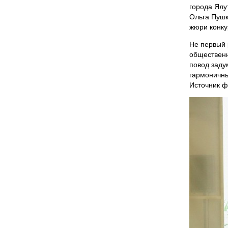
города Ялу
Ольга Пушк
жюри конку
Не первый 
общественн
повод заду
гармоничны
Источник ф