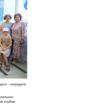
урса - наградили
ипальных
ым клубом