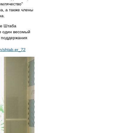
емлячество"
, а также члены
на.
ке Штаба
е один весомый
я поддержания
om/shtab.er_72