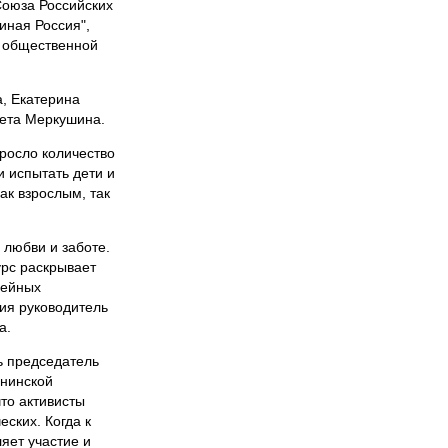
Союза Российских
иная Россия",
и общественной
, Екатерина
вета Меркушина.
ыросло количество
и испытать дети и
ак взрослым, так
 любви и заботе.
урс раскрывает
мейных
тия руководитель
а.
ь председатель
енинской
то активисты
ских. Когда к
яет участие и