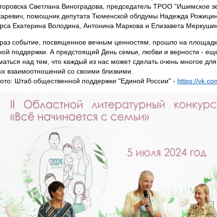
торовска Светлана Виноградова, председатель ТРОО "Ишимское з
аревич, помощник депутата Тюменской облдумы Надежда Рожицина
рса Екатерина Володина, Антонина Маркова и Елизавета Меркуши
раз событие, посвященное вечным ценностям, прошло на площад
ой поддержки. А предстоящий День семьи, любви и верности - ещ
маться над тем, что каждый из нас может сделать очень многое дл
х взаимоотношений со своими близкими.
ото: Штаб общественной поддержки "Единой России" -
https://vk.c