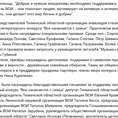
помощь: "Добрые и нужные инициативы необходимо поддерживать, 
ль ВОИ, - они помогают людям, мотивируют на активную и интере
ть, они делают этот мир богаче и добрее".
редставителей Тюменской областной организации инвалидов стали
 литературного конкурса "Все начинается с семьи". Практически все
ми и были награждены специальными призами. Среди них - Сергей
Зинаида Попова, Светлана Ерофеева, Галина Стогова, Петр Шевчен
 Анна Плесовских, Галина Грабовских, Галина Патракеева. Более 
й и призеров можно запросить у руководителя лит.клуба "Музыка с
 Губиной.
тели, призёры награждены дипломами, подарками и символом пра
ви и верности - деревянным семейным оберегом. Такие же оберег
онкурсе и в преддверии праздника партнеры, члены жюри конкурса
я Нина Куриленко.
, были награждены благодарственными письмами за поддержку про
ый конкурс "Все начинается с семьи" депутат Тюменской областно
редседатель Тюменской областной организации ВОИ Евгений Крав
ль Ленинской окружной организации ВОИ Татьяна Косса, председ
рганизации ВОИ Татьяна Мажукина, председатель Голышмановско
и ВОИ Наталья Зарубина, руководитель общественной организаци
енской области" Светлана Хохлова (Печенкина), воспитатель детск