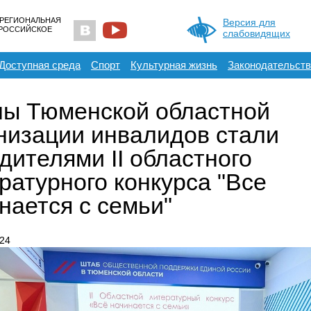
 РЕГИОНАЛЬНАЯ
Версия для
ЕРОССИЙСКОЕ
слабовидящих
Доступная среда
Спорт
Культурная жизнь
Законодательств
ы Тюменской областной
низации инвалидов стали
дителями II областного
ратурного конкурса "Все
нается с семьи"
24