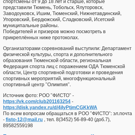
спортсмены от 9 до 18 лет и старше, которые
представили Тюмень, Тобольск, Ялуторовск,
Заводоуковск, Ишим, Тюменский, Нижнетавдинский,
Упоровский, Бердюжский, Сладковский, Исетский
муниципальные районы.
Победителей и призеров можно посмотреть в
прикреплённых ниже протоколах.
Организаторами соревнований выступили: Департамент
физической культуры, спорта и дополнительного
образования Тюменской области, региональная
Федерация спорта лиц с поражением ОДА Тюменской
области, Центр спортивной подготовки и проведения
спортивных мероприятий, многофункциональный
спортивный центр "Олимпия".
Источник фото: РОО "ФИСТО" -
https://vk.com/club201163254
-
https://disk.yandex.ru/d/4iIyPtjmCGKkWA
По всем вопросам обращаться в РОО "ФИСТО": эл.почта
-
fisto-12​
@
​mail.ru
, тел. 8(3452) 56-89-40 (доб.7),
89582559198