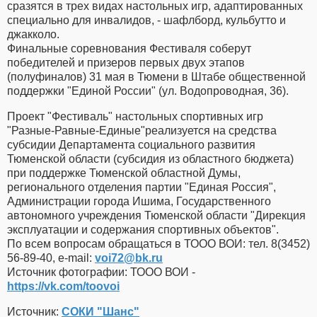
сразятся в трех видах настольных игр, адаптированных
специально для инвалидов, - шафлборд, кульбутто и
джакколо.
Финальные соревнования Фестиваля соберут
победителей и призеров первых двух этапов
(полуфиналов) 31 мая в Тюмени в Штабе общественной
поддержки "Единой России" (ул. Водопроводная, 36).
Проект "Фестиваль" настольных спортивных игр
"Разные-Равные-Единые"реализуется на средства
субсидии Департамента социального развития
Тюменской области (субсидия из областного бюджета)
при поддержке Тюменской областной Думы,
регионального отделения партии "Единая Россия",
Администрации города Ишима, Государственного
автономного учреждения Тюменской области "Дирекция
эксплуатации и содержания спортивных объектов".
По всем вопросам обращаться в ТООО ВОИ: тел. 8(3452)
56-89-40, e-mail:
voi72​
@
​bk.ru
Источник фотографии: ТООО ВОИ -
https://vk.com/toovoi
Источник:
СОКИ "Шанс"